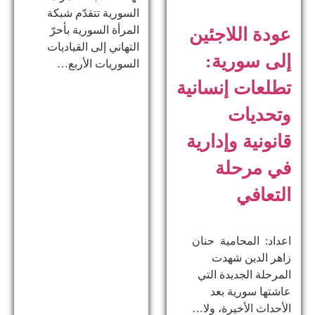
السورية تتقدّم شبكة
المرأة السورية بأحرّ
عودة اللاجئين
التهاني إلى القياديات
إلى سورية:
السوريات الأربع…
تطلعات إنسانية
وتحديات
قانونية وإدارية
في مرحلة
التعافي
اعداد: المحامية حنان
زاهر الدين ​شهدت
المرحلة الجديدة التي
عاشتها سورية بعد
الأحداث الأخيرة، ولا…