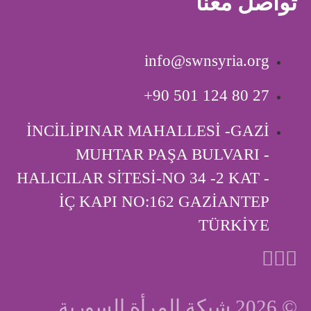
تواصل معنا
info@swnsyria.org
‎+90 501 124 80 27
İNCİLİPINAR MAHALLESİ -GAZİ
MUHTAR PAŞA BULVARI -
HALICILAR SİTESİ-NO 34 -2 KAT -
İÇ KAPI ‎NO:162 GAZİANTEP
TÜRKİYE
© 2026 شبكة المرأة السورية.