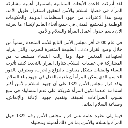
لقد أدركت قاعدة الأبحاث المتنامية باستمرار أهمية مشاركة
المرأة في قضايا السلام والأمن لتحقيق استقرار طويل الأمد.
وينبع هذا الاعتراف من جهود المنظمات الدولية والحكومات
الوطنية والمجتمع المدني في جميع أنحاء العالم لإنشاء ما نعرفه
الآن باسم جدول أعمال المرأة والسلام والأمن.
في عام 2000، أقر مجلس الأمن التابع للأمم المتحدة رسمياً من
خلال وضع القرار 1325، الطبيعة المتغيرة للحرب، والتي يتزايد
استهداف المدنيين فيها، وما زالت النساء مستبعدات من
المشاركة في عمليات السلام. يتناول القرار بالتحديد كيف تأثرت
النساء والفتيات بشكل متفاوت بالنزاع والحرب، ويعترفن بالدور
الحاسم الذي يمكن للمرأة أن تلعبه بالفعل في جهود بناء السلام.
يؤكد قرار مجلس الأمن 1325 على أن جهود السلام والأمن أكثر
استدامة عندما تكون المرأة شريكة على قدم المساواة في منع
نشوب الصراعات العنيفة، وتقديم جهود الإغاثة والإنعاش،
وصياغة السلام الدائم.
فيما يلي نظرة عامة على قرار مجلس الأمن رقم 1325 حول
المرأة والسلام والأمن، بما في ذلك أهميته ومحتواه.