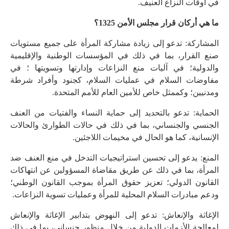
في أوقات النزاع العنيف.
ما هي أركان قرار مجلس الأمن 1325؟
المشاركة: تدعو إلى زيادة مشاركة المرأة على جميع مستويات
صنع القرار، بما في ذلك في المؤسسات الوطنية والإقليمية
والدولية؛ في آليات منع النزاعات وإدارتها وتسويتها ؛ في
مفاوضات السلام في عمليات السلام، كجنود وأفراد شرطة
ومدنيين؛ وكممثل خاص للأمين العام للأمم المتحدة.
الحماية: تدعو بالتحديد إلى حماية النساء والفتيات من العنف
الجنسي والجنساني، بما في ذلك في حالات الطوارئ والحالات
الإنسانية، كما هو الحال في مخيمات اللاجئين.
المنع: يدعو إلى تحسين استراتيجيات التدخل في منع العنف ضد
المرأة، بما في ذلك عن طريق مقاضاة المسؤولين عن انتهاكات
القانون الدولي؛ تعزيز حقوق المرأة بموجب القانون الوطني؛
ودعم مبادرات السلام المحلية للمرأة وعمليات تسوية النزاعات.
الإغاثة والإنعاش: تدعو إلى النهوض بتدابير الإغاثة والإنعاش
لمعالجة الأزمات الدولية من خلال منظور جنساني، بما في ذلك