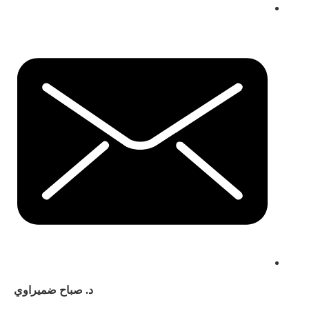
د. صباح ضميراوي