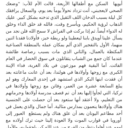
أبويها السكن مع أطفالها الأربعة، قالت الأم للأب: “وضعك
الصحي لايعجبني، أنت تزداد نحولاً يوماً بعد يوم، والسعال يرافقك
كل ليلة بسبب الدخان اللف الثقيل الذي تدخنه بشكل كبير. عليك
الذهاب لرؤية الحكيم، وبأسرع وقت، فالله قد خلق الداء وخلق
له الدواء أيضاً. ثم إذا بركت في الفراش لا سمح الله فلن نجد من
يسأل علينا أويدق بابنا ليعطينا ولو ربطة خبز، فأولادنا فقدنا اثنين
منهما، الأول بالتفجير الذي ألم بمكان عمله بالمنطقة الصناعية
المكتظة بالعمال، والثاني الذي مات بسبب رصاصة طائشة
عندما كان جمع من الشباب يتقاتلون في سوق الخضار في العام
الفائت. أما البقية فهم موزعون في بلاد الغربة، فداء الإبنة
الكبرى مع زوجها وأولادها في هولندا، بعد أن عانت ماعانته بعد
أن فقدت ابنها البكر الذي استشهد في إحدى المعارك وهو لم
يبلغ السابعة عشرة من العمر، وفاتن مع زوجها وأولادها في
تركيا، التي لجأوا إليها بعد أن تم قصف مدرسة أولادها وحرمانهم
من التعليم، ولا أعتقد أنها ستعود بعد أن حصلت على الجنسية
هناك وأولادها ينعمون بمدارس مثالية. أما جمال والذي يعمل في
أحد مطاعم اليونان بعد أن علق هناك ولم يستطع العبور إلى
أوروبا في قوارب الموت ولا العودة إلينا حيث ترك أولاده مع
امهم عند أهلها ينتظرون الفرج من عند الله كي يلحقوا به، والأمل