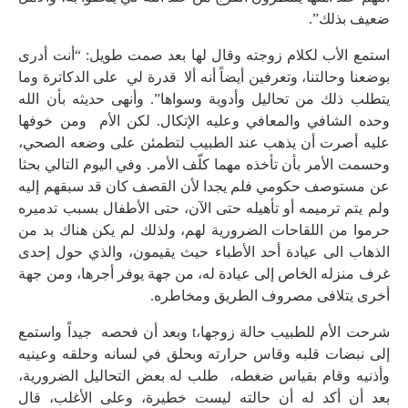
ضعيف بذلك”.
استمع الأب لكلام زوجته وقال لها بعد صمت طويل: “أنت أدرى
بوضعنا وحالتنا، وتعرفين أيضاً أنه ألا قدرة لي على الدكاترة وما
يتطلب ذلك من تحاليل وأدوية وسواها”. وأنهى حديثه بأن الله
وحده الشافي والمعافي وعليه الإتكال. لكن الأم ومن خوفها
عليه أصرت أن يذهب عند الطبيب لتطمئن على وضعه الصحي،
وحسمت الأمر بأن تأخذه مهما كلّف الأمر. وفي اليوم التالي بحثا
عن مستوصف حكومي فلم يجدا لأن القصف كان قد سبقهم إليه
ولم يتم ترميمه أو تأهيله حتى الآن، حتى الأطفال بسبب تدميره
حرموا من اللقاحات الضرورية لهم، ولذلك لم يكن هناك بد من
الذهاب الى عيادة أحد الأطباء حيث يقيمون، والذي حول إحدى
غرف منزله الخاص إلى عيادة له، من جهة يوفر أجرها، ومن جهة
أخرى يتلافى مصروف الطريق ومخاطره.
شرحت الأم للطبيب حالة زوجها،t وبعد أن فحصه جيداً واستمع
إلى نبضات قلبه وقاس حرارته وبحلق في لسانه وحلقه وعينيه
وأذنيه وقام بقياس ضغطه، طلب له بعض التحاليل الضرورية،
بعد أن أكد له أن حالته ليست خطيرة، وعلى الأغلب، قال