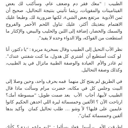
الطبيب : “معك فقر دم وضعف عام، وسأكتب لك بعض
الفيتامينات والمقويات، ريثما تأتيني بنتيجة التحاليل، صحيح أن
ثمن الأدوية مرتفع بعض الشيء، لكنها ضرورية لك. وطبعا عليك
الاهتمام بتغذيتك أكثر، عليك تناول اللحم الأحمر والفروج
والسمك والخضار، إضافة إلى اللبن والحليب والبيض، والإكثار ما
استطعت من الفواكه، وإلا الدواء وحده لا يفيد”.
نظر الأب النحيل إلى الطبيب وقال بسخرية مريرة : “يا دكتور، أنا
لو كنت أستطيع أن أشتري كل هدول، ما كنت شفتني عندك”.
ثم غادر والأم العيادة والوصفة الطبية ماتزال في يد الطبيب،
وكذلك وصفة التحاليل.
في الطريق لم يفتح كل منهما فمه بحرف واحد، وحين وصلا إلى
البيت وجلس كل في مكانه، حضرت مرام وسألت ماذا قال
الطبيب لأبيها، أجاب الأب بعد صمت طويل: “مبسوطة أمك؟
ارتاحت الآن ؟ الألفين وخمسمائة ليرة اللي اخدهن الحكيم كانوا
عايمين على قلبها؟ لأ وشو … طلب تحاليل كمان وأكيد بدها
ألفين وخمسمائة كمان”.
اطرقت الأم برأسها. فعاد يسألها : “ليه ماعم تردي؟ كأنك