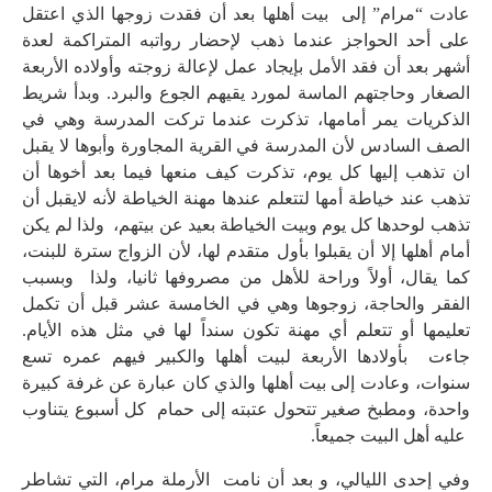
عادت “مرام” إلى بيت أهلها بعد أن فقدت زوجها الذي اعتقل
على أحد الحواجز عندما ذهب لإحضار رواتبه المتراكمة لعدة
أشهر بعد أن فقد الأمل بإيجاد عمل لإعالة زوجته وأولاده الأربعة
الصغار وحاجتهم الماسة لمورد يقيهم الجوع والبرد. وبدأ شريط
الذكريات يمر أمامها، تذكرت عندما تركت المدرسة وهي في
الصف السادس لأن المدرسة في القرية المجاورة وأبوها لا يقبل
ان تذهب إليها كل يوم، تذكرت كيف منعها فيما بعد أخوها أن
تذهب عند خياطة أمها لتتعلم عندها مهنة الخياطة لأنه لايقبل أن
تذهب لوحدها كل يوم وبيت الخياطة بعيد عن بيتهم، ولذا لم يكن
أمام أهلها إلا أن يقبلوا بأول متقدم لها، لأن الزواج سترة للبنت،
كما يقال، أولاً وراحة للأهل من مصروفها ثانيا، ولذا وبسبب
الفقر والحاجة، زوجوها وهي في الخامسة عشر قبل أن تكمل
تعليمها أو تتعلم أي مهنة تكون سنداً لها في مثل هذه الأيام.
جاءت بأولادها الأربعة لبيت أهلها والكبير فيهم عمره تسع
سنوات، وعادت إلى بيت أهلها والذي كان عبارة عن غرفة كبيرة
واحدة، ومطبخ صغير تتحول عتبته إلى حمام كل أسبوع يتناوب
عليه أهل البيت جميعاً.
وفي إحدى الليالي، و بعد أن نامت الأرملة مرام، التي تشاطر