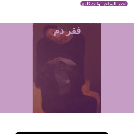
الخط الساخن والشكاوي
فقر دم