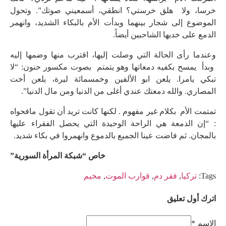
خرسا، ولا هلق خرستي؟ انطقي، أسمعيني صوتك”. وتحول
الموضوع إلى شجار بينهما وبدأت الأم بالبكاء الشديد، وانهمر
الدمع على خديها الشاحبين أيضاً.
وعندما رأى الحالة التي وصلت إليها، اقترب منها وضمها إليه
وبدأ يمسح بكفيه دمعاتها وهو يتمتم بصوت مكسور حنون: “لا
تبكي يامرا. يلعن ابو الألفين وخمسمائة ليرة، يلعن أخت
المصاري. والله دمعتك عندي أغلى من الدنيا ومن مال الدنيا”.
تمتمت الأم بكلام غير مفهوم . لكنها كانت تريد أن تقول مافحواه
: “إن الدمعة هي الراحة الوحيدة التي يحصل الفقراء عليها
بالمجان. ثم فاضت عينا الجميع بالدموع وانهمروا في بكاء شديد.
خاص “شبكة المرأة السورية”
Tags:
تركيا
,
فقر دم
,
قوارب الموت
,
مخيم
اترك أول تعليق
الاسم *