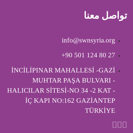
تواصل معنا
info@swnsyria.org
‎+90 501 124 80 27
İNCİLİPINAR MAHALLESİ -GAZİ
MUHTAR PAŞA BULVARI -
HALICILAR SİTESİ-NO 34 -2 KAT -
İÇ KAPI ‎NO:162 GAZİANTEP
TÜRKİYE