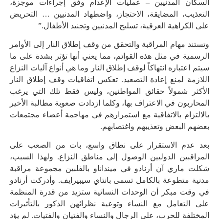
السكان المدنيين – عمليات الإعدام وفق إجراءات موجزة،
التعذيب، المضايقة، الاحتجاز، واضطهاد المدنيين … التحريض
على الكراهية العرقية، تسليح المدنيين وتجنيد الأطفال.”
وتستند مهام المراقبة والتحقق من وقف إطلاق النار إلى الأوامر
الرسمية في مثل هذه القوائم، مما يعني أنها تؤثر بشدة على ما
سيتم اعتباره انتهاكاً لوقف إطلاق النار وما هي أنواع آليات النزاع
اللازمة لمنع إعادة التصعيد. تعكس اتفاقيات وقف إطلاق النار
الأكثر شمولاً حقائق المواطنين، وليس فقط تلك التي يرغب
المحاربون في الاعتراف بها، وكلما ازدادت صعوبة مطالبة الأخير
بالالتزام بالاتفاقية مع استمرارهم في مهاجمة أعضاء مجتمعات
بعضهم البعض وتعذيبهم واغتصابهم.
بعد عدم الاستقرار على نطاق واسع، بات من الصعب على
المراقبين الدوليين الوصول إلى مناطق النزاع. ولهذا السبب،
شكلت ماري آن أرنادو في مينداناو بالفلبين مجموعة مراقبة
مدنية متطوعة بالكامل تسمى بانتاي سيبيرايف. وأدركت أرنادو
في وقت مبكر أن الوحدات النسائية ستزيد من قدرة المنظمة
على التعامل مع النساء وتوعية نظرائهن الذكور بالتأثيرات
المختلفة للحرب، على الرجال والنساء والفتيان والفتيات. لم يؤد