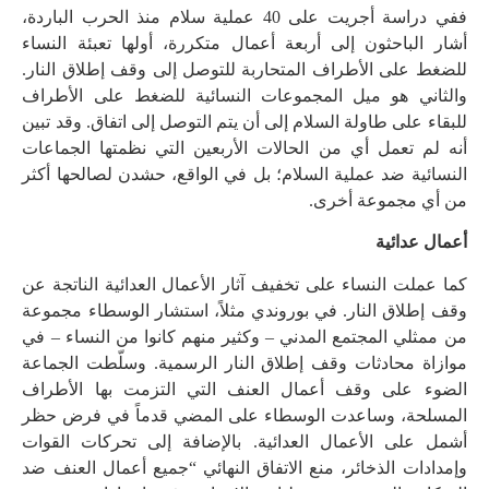
ففي دراسة أجريت على 40 عملية سلام منذ الحرب الباردة،
أشار الباحثون إلى أربعة أعمال متكررة، أولها تعبئة النساء
للضغط على الأطراف المتحاربة للتوصل إلى وقف إطلاق النار.
والثاني هو ميل المجموعات النسائية للضغط على الأطراف
للبقاء على طاولة السلام إلى أن يتم التوصل إلى اتفاق. وقد تبين
أنه لم تعمل أي من الحالات الأربعين التي نظمتها الجماعات
النسائية ضد عملية السلام؛ بل في الواقع، حشدن لصالحها أكثر
من أي مجموعة أخرى.
أعمال عدائية
كما عملت النساء على تخفيف آثار الأعمال العدائية الناتجة عن
وقف إطلاق النار. في بوروندي مثلاً، استشار الوسطاء مجموعة
من ممثلي المجتمع المدني – وكثير منهم كانوا من النساء – في
موازاة محادثات وقف إطلاق النار الرسمية. وسلّطت الجماعة
الضوء على وقف أعمال العنف التي التزمت بها الأطراف
المسلحة، وساعدت الوسطاء على المضي قدماً في فرض حظر
أشمل على الأعمال العدائية. بالإضافة إلى تحركات القوات
وإمدادات الذخائر، منع الاتفاق النهائي “جميع أعمال العنف ضد