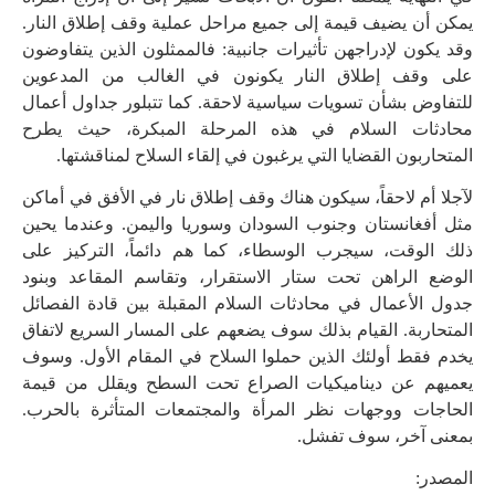
يمكن أن يضيف قيمة إلى جميع مراحل عملية وقف إطلاق النار.
وقد يكون لإدراجهن تأثيرات جانبية: فالممثلون الذين يتفاوضون
على وقف إطلاق النار يكونون في الغالب من المدعوين
للتفاوض بشأن تسويات سياسية لاحقة. كما تتبلور جداول أعمال
محادثات السلام في هذه المرحلة المبكرة، حيث يطرح
المتحاربون القضايا التي يرغبون في إلقاء السلاح لمناقشتها.
لآجلا أم لاحقاً، سيكون هناك وقف إطلاق نار في الأفق في أماكن
مثل أفغانستان وجنوب السودان وسوريا واليمن. وعندما يحين
ذلك الوقت، سيجرب الوسطاء، كما هم دائماً، التركيز على
الوضع الراهن تحت ستار الاستقرار، وتقاسم المقاعد وبنود
جدول الأعمال في محادثات السلام المقبلة بين قادة الفصائل
المتحاربة. القيام بذلك سوف يضعهم على المسار السريع لاتفاق
يخدم فقط أولئك الذين حملوا السلاح في المقام الأول. وسوف
يعميهم عن ديناميكيات الصراع تحت السطح ويقلل من قيمة
الحاجات ووجهات نظر المرأة والمجتمعات المتأثرة بالحرب.
بمعنى آخر، سوف تفشل.
المصدر: