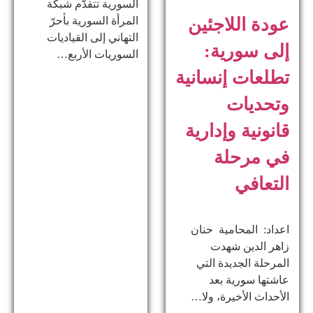
السورية تتقدّم شبكة
المرأة السورية بأحرّ
عودة اللاجئين
التهاني إلى القياديات
إلى سورية:
السوريات الأربع…
تطلعات إنسانية
وتحديات
قانونية وإدارية
في مرحلة
التعافي
اعداد: المحامية حنان
زاهر الدين ​شهدت
المرحلة الجديدة التي
عاشتها سورية بعد
الأحداث الأخيرة، ولا…