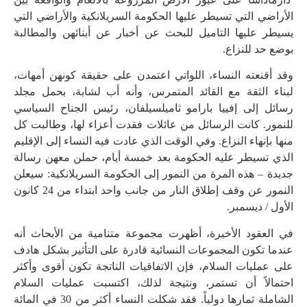
الأراضي التي تسيطر عليها الحكومة السريلانكية والأراضي التي
يسيطر عليها التاميل للبحث عن أخبار عن أبنائهن والمطالبة
بوضع حد للنزاع.
وقد أقنعته النساء، اللواتي اعتمدن على حقيقة كونهن أمهات،
لبناء الثقة مع القائد المتمرس، وأنه أب لشابة، بحمل مجلد
رسائل إلى إفييا بارامو ثاميلسيلفان، رئيس الجناح السياسي
للنمور. كانت الرسائل من عائلات فقدت أعزاء لها، وطالبت كل
منها بإنهاء النزاع. وفي الوقت الذي عادت فيه النساء إلى الإقليم
الذي تسيطر عليه الحكومة بعد خمسة أيام، حملن معهن رسالة
جديدة – هذه المرة من النمور إلى الحكومة السريلانكية: سيعلن
النمور عن وقف إطلاق النار من جانب واحد ابتداء من 24 كانون
الأول / ديسمبر.
في العقود الأخيرة، أظهرت مجموعة متنامية من الأبحاث أنه
عندما تكون المجموعات النسائية قادرة على التأثير بشكل هادف
على عمليات السلام، فإن الاتفاقيات الناتجة تكون أقوى وأكثر
احتمالاً أن تستمر، ونتيجة لذلك، اكتسبت عمليات السلام
الشاملة ثمارها دولياً. فقد شكلت النساء أكثر من 30 في المائة