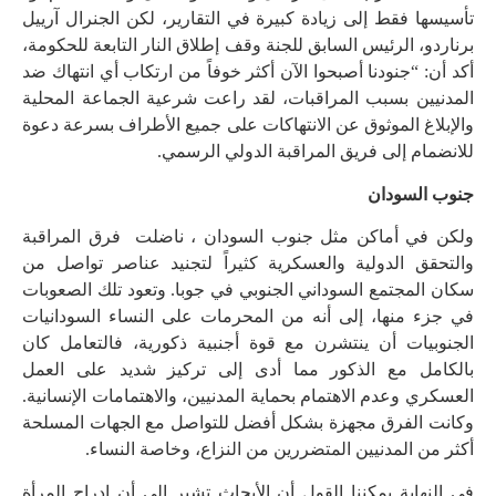
تأسيسها فقط إلى زيادة كبيرة في التقارير، لكن الجنرال آرييل
برناردو، الرئيس السابق للجنة وقف إطلاق النار التابعة للحكومة،
أكد أن: “جنودنا أصبحوا الآن أكثر خوفاً من ارتكاب أي انتهاك ضد
المدنيين بسبب المراقبات، لقد راعت شرعية الجماعة المحلية
والإبلاغ الموثوق عن الانتهاكات على جميع الأطراف بسرعة دعوة
للانضمام إلى فريق المراقبة الدولي الرسمي.
جنوب السودان
ولكن في أماكن مثل جنوب السودان ، ناضلت فرق المراقبة
والتحقق الدولية والعسكرية كثيراً لتجنيد عناصر تواصل من
سكان المجتمع السوداني الجنوبي في جوبا. وتعود تلك الصعوبات
في جزء منها، إلى أنه من المحرمات على النساء السودانيات
الجنوبيات أن ينتشرن مع قوة أجنبية ذكورية، فالتعامل كان
بالكامل مع الذكور مما أدى إلى تركيز شديد على العمل
العسكري وعدم الاهتمام بحماية المدنيين، والاهتمامات الإنسانية.
وكانت الفرق مجهزة بشكل أفضل للتواصل مع الجهات المسلحة
أكثر من المدنيين المتضررين من النزاع، وخاصة النساء.
في النهاية يمكننا القول أن الأبحاث تشير إلى أن إدراج المرأة