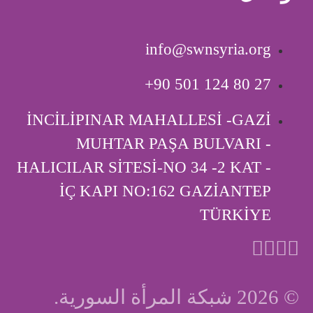
info@swnsyria.org
‎+90 501 124 80 27
İNCİLİPINAR MAHALLESİ -GAZİ
MUHTAR PAŞA BULVARI -
HALICILAR SİTESİ-NO 34 -2 KAT -
İÇ KAPI ‎NO:162 GAZİANTEP
TÜRKİYE
© 2026 شبكة المرأة السورية.