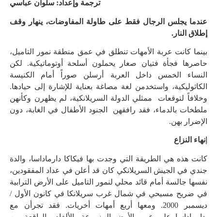
ترجمة وإعداد: سلوان عباسي
عندما يجلس الرجال فقط على طاولة المفاوضات، ينهار وقف
إطلاق النار.
بينما كانت عربة الأمهات تنطلق في عمق منطقة نمور التاميل،
حاصرها فجأة فتيان صغار يحملون أسلحة أوتوماتيكية. لكن
النساء الخمس داخل العربة أرسلن صوراً أمام الكنيسة
الكاثوليكية، واستخدمن لغة مصاغة بعناية للإشارة إلى حيادها.
وخلافاً لتوقعات ممثلي الدولة السريلانكية، لم يظهرن وكأنهن
ملطخات بالدماء، فقد رافقهن الجنود الأطفال في الغابة، دون
الإضرار بهن.
إ
نهاء النزاع
كانت هذه هي الطريقة التي وجدت بها فيكاكا دارماداسا، والدة
جندي في الجيش السريلانكي كان قد أعلن في عداد المفقودين،
نفسها جالسة أمام قائد محلي لنمور التاميل على الأرض الترابية
في ضريح مسيحي في شمال غرب سريلانكا في كانون الأول /
ديسمبر 2000. ومعها أربع أمهات أخريات. فقد تجرأن مع
دارماداسا على عبور الأرض المزروعة بالألغام والواقعة بين