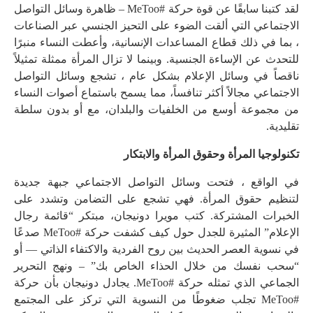
لقد كتبنا سابقًا عن قوة حركة #MeToo – ظاهرة وسائل التواصل
الاجتماعي التي ألقت الضوء على التحيز الجنسي عبر الصناعات
، بما في ذلك قطاع المساعدات الإنسانية، وأعطت النساء منبرًا
للتحدث عن الإساءة الجنسية. وبينما لا تزال المرأة ممثلة تمثيلاً
ناقصاً في وسائل الإعلام بشكل عام ، تشجع وسائل التواصل
الاجتماعي مجالاً أكثر تنافساً، مما يسمح باستماع أصوات النساء
من مجموعة أوسع من الخلفيات والبلدان، مع أو بدون سلطة
تقليدية.
تكنولوجيا المرأة وحقوق المرأة والابتكار
في الواقع ، فتحت وسائل التواصل الاجتماعي جبهة جديدة
لتنظيم حقوق المرأة. فهي تشجع على التضامن وتشدد على
الخبرات المشتركة. كتب مويرا دونيجان، مبتكر “قائمة رجال
الإعلام” المثيرة للجدل حول كيف كشفت حركة #MeToo صدعًا
في نسوية العصر الحديث بين روح الفردية والاكتفاء الذاتي — أو
“سحب نفسك من خلال الحذاء الخاص بك” – ونهج التحرير
الجماعي الذي تمثله حركة #MeToo. يجادل دونيجان بأن حركة
#MeToo تجلب ضغوطًا من النسوية التي تركز على المجتمع