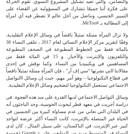
والتضامن، والتي تعيد تشكيل المشروع النسوي. تقوم الحركة
على فكرة أننا جميعًا نتشارك في المسؤولية عن القضاء على
التمييز الجنسي، ونناضل من أجل عالم لا تضطر فيه أي امرأة
إلى المطالبة بـ #MeToo.
ولا تزال المرأة ممثلة تمثيلاً ناقصاً في وسائل الإعلام التقليدية.
وفقًا لتقرير مركز الإعلام النسائي لعام 2017 ، تتلقى النساء 38
بالمائة فقط من الخطوط المطبوعة في الصحف المطبوعة
والتلفزيون والإنترنت والأخبار. و 15 في المائة فقط من
المساهمين في ويكيبيديا من النساء. وكما نوقش في إحدى
مقالاتنا التي نشرتها “سي إف آر” ، فإن المرأة ممثلة تمثيلاً ناقصاً
في قطاع التكنولوجيا – وهو أمر مهم، حيث إن وسائل االتواصل
الاجتماعي تستعمل التكنولوجيا لتضخيم وسائل الإعلام التقليدية.
وسائل التواصل الاجتماعي لديها القدرة على سد هذه الفجوة. في
دراسة أجريت في معهد قطر لبحوث الحوسبة، وجد الباحثون أنه
في البلدان التي تعاني من عدم مساواة كبيرة بين الجنسين في
الحياة غير المتصلة بالإنترنت، كانت النساء أكثر عرضة لتواجد
كبير عبر الإنترنت. في الباكستان، على سبيل المثال ، كان لدى
النساء في المتوسط ​​مزيد من المتابعين على + Google (خمسة