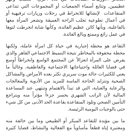
عظيمين, وتتابع أسماء الجمعيات أو المجموعات التي تتداعى
المتقاعدات لإنشائها للانخراط في رحلات وزيارات ترفيهية أو
في أعمال تطوعية تجلب الراحة العميقة وتشعر المرأة معها
بالفاعلية، وبأنها كائن عظيم الفائدة، وكأنها شابة انخرطت لتوها
في عمل رائع وممتع وبالغ الفائدة.
التقاعد هو محطة إجبارية في حياة كل امرأة عاملة، ولكنها
محطة محفوفة بالمخاطر نتيجة التنميط الاجتماعي القاهر والذي
يفرض على المرأة انعزالاً عن المجتمع الواسع وانخراطاً أوسع
في قضايا العائلة واحتياجاتها الاجتماعية والعاطفية، وغالباً ما
يعني للكثيرات حالة موت سريري تكثر بعده الأمراض والمشاكل
الصحية وتتزايد الحاجة الماسة للمزيد من الأدوية والمعالجات
والرعاية والعناية، التي قد تبدأ بالاهتمام وتنتهي عند المساعدة
المالية لأن الراتب الشهري يخسر جزءاً مؤثراً منه ويتراجع
التأمين الصحي وتلوذ المتقاعدة بقاعدة الحد الأدنى من كل شيء
حتى بالوجبات اليومية الرئيسة.
ما بين مؤيدة للتقاعد المبكر أو الطبيعي وما بين خائفة منه
ومعتبرة إياه قطعاً مأساوياً مع الفعالية والنشاط، قضايا كثيرة