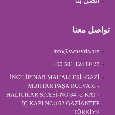
اتصل بنا
تواصل معنا
info@swnsyria.org
‎+90 501 124 80 27
İNCİLİPINAR MAHALLESİ -GAZİ
MUHTAR PAŞA BULVARI -
HALICILAR SİTESİ-NO 34 -2 KAT -
İÇ KAPI ‎NO:162 GAZİANTEP
TÜRKİYE