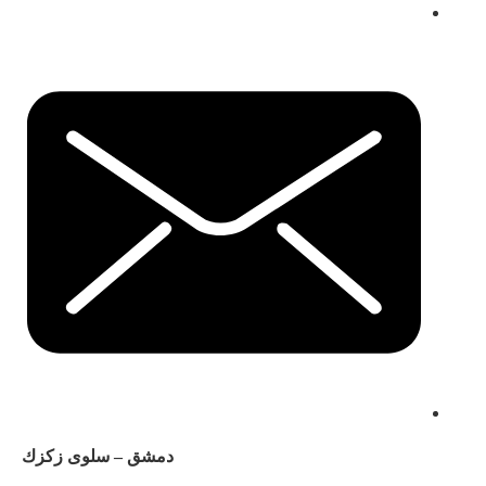
دمشق – سلوى زكزك