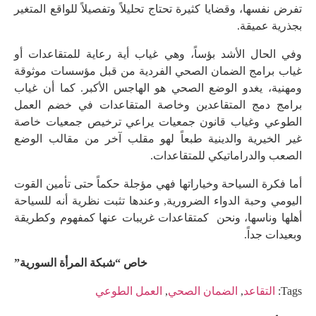
تفرض نفسها، وقضايا كثيرة تحتاج تحليلاً وتفصيلاً للواقع المتغير
بجذرية عميقة.
وفي الحال الأشد بؤساً، وهي غياب أية رعاية للمتقاعدات أو
غياب برامج الضمان الصحي الفردية من قبل مؤسسات موثوقة
ومهنية، يغدو الوضع الصحي هو الهاجس الأكبر. كما أن غياب
برامج دمج المتقاعدين وخاصة المتقاعدات في خضم العمل
الطوعي وغياب قانون جمعيات يراعي ترخيص جمعيات خاصة
غير الخيرية والدينية طبعاً لهو مقلب آخر من مقالب الوضع
الصعب والدراماتيكي للمتقاعدات.
أما فكرة السياحة وخياراتها فهي مؤجلة حكماً حتى تأمين القوت
اليومي وحبة الدواء الضرورية, وعندها تثبت نظرية أنه للسياحة
أهلها وناسها، ونحن كمتقاعدات غريبات عنها كمفهوم وكطريقة
وبعيدات جداً.
خاص “شبكة المرأة السورية”
Tags:
التقاعد
,
الضمان الصحي
,
العمل الطوعي