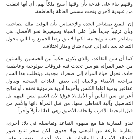
وقتهم بناء على قناعة بأن وقتها أصبح ملكاً لهم، أي أنها انتقلت
من عبودية لأخرى وتحت مسمى العائلة والعاطفة.
إن التمتع بمشاعر الجدة والإحساس بأن الوقت ملك لصاحبته
وبأن ترتيباً جديداً طرأ على الحياة وسيغيرها نحو الأفضل، هي
مشاعر حسنة وإيجابية، لكنها لا تلق رضا الجميع وبالتالي يتحول
التقاعد بحد ذاته إلى عبء شاق ومثار اختلاف.
كما أن سن التقاعد، والذي يكون حكماً بين الخمسين والستين
من عمر المرأة، هو سن تحدث فيه فروقات بيولوجية وعاطفية
حادة، تحول حياة المرأة إلى صحراء مجدبة، ويتطلب هذا السن
مراجعة الأطباء والانتباه إلى بعض العادات الصحية وتناول
عقاقير يومية أقلها الكلس وآخرها أدوية هرمونية تخفف أو تعالج
أعراض سن اليأس أو الأمل،لا فرق! لأن الاسم ليس المهم بل
التفاصيل وآلية التعاطي معها، من قبل المرأة ذاتها والأهم من
قبل المحيط الأقرب والحلقة الأضيق وهي العائلة أولاً وآخراً.
تبدو المقارنة هنا مع مفهوم التقاعد وتفاصيله في بلاد أخرى،
مقارنة فارغة من المعنى وبلا جدوى، لكن سحر تتابع صور
العجائز الأوربيات السائحات في بلاد أخرى بغضب وقهر