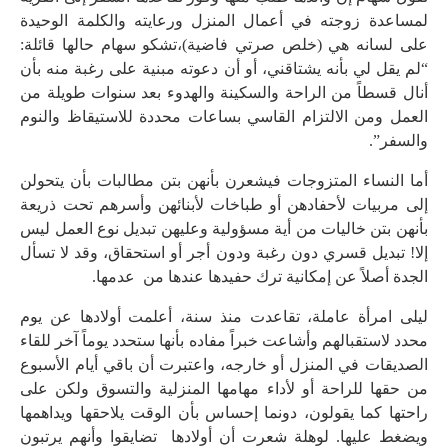
لمساعدة زوجته في أعمال المنزل ورعايته والكلمة الوحيدة
على لسانه هي (خلص صرتي فاضية)،تشكو سهام حالها قائلة:
“لم يقل لي بأنه يشتاقني، أو أن دعوته مبنية على رغبة منه بأن
أنال قسطاً من الراحة والسكينة والهدوء بعد سنوات طويلة من
العمل ومن الالتزام القاسي بساعات محددة للاستيقاظ والنوم
والسفر”.
أما النساء المتزوجات فيشعرن بأنهن بتن مطالبات بأن يتحولن
إلى مربيات لأحفادهن أو طباخات لأبنائهن وأسرهم تحت ذريعة
بأنهن بتن خاليات من أية مسؤولية وعليهن تبديل نوع العمل ليس
إلا! تبديل قسري دون رغبة ودون أجر أو استحقاق، وقد لا تسأل
الجدة أصلاً عن إمكانية ترك حفيدها عندها من عدمها.
ليلى امرأة عاملة، تقاعدت منذ سنة، أعلمت أولادها عن يوم
محدد لاستقبالهم وأشاعت خبراً مفاده بأنها ستحدد يوماً آخر للقاء
الصديقات في المنزل أو خارجه، واعتبرت أن باقي أيام الأسبوع
من حقها للراحة أو لأداء مهامها المنزلية والتسوق ولكن على
راحتها كما يقولون، دونما إحساس بأن الوقت يلاحقها ويداهمها
ويضغط عليها. لوهلة شعرت أن أولادها تضايقوا وأنهم يرتبون