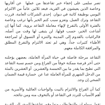
تصر سلمى على إخفاء خبر تقاعدها من عملها عن أقاربها
وخاصة الذين يعيشون في القرية، فبعد ثلاثين عاماً من الالتزام
اليومي بوظيفة كاتبة في ديوان إحدى الشركات العامة، قررت
التقاعد وترك العمل. وتعزو سبب كتم الخبر بأنها ترغب وخاصة
بالفترة الأولى بالتفرغ لإنهاء معاملة التقاعد بروية، كما أنها إن
أشاعت الخبر، حسب قولها، لن يتبقى لها وقت من أصله،
فالراغبات بالقدوم إلى المدينة والتنزه أو التسوق أو لمراجعة
الأطباء كثيرات جداً، وهي لم تعتد الالتزام والتفرغ المطلق
والمرافقة الكاملة معهم.
التقاعد مرحلة فاصلة في حياة المرأة العاملة، بعضهن يؤجلنه
حتى آخر فرصة ممكنة خوفاً من الفراغ ومن حسم نسبة التقاعد
التي تطيح بما يقدر ما بين الخمسة والعشرين أو العشرين بالمئة
من الدخل الشهري للمرأة العاملة عدا عن خسارة قيمة الضمان
الصحي إن وجد.
كما أن الفراغ والالتزام بالبيت والواجبات العائلية والأسرية من
أهم الأسباب للتردد في التقاعد أو بالتخوف منه ومن نتائجه.
تقول سهام إن والدها طلب منها وفور تقاعدها السفر إلى القرية