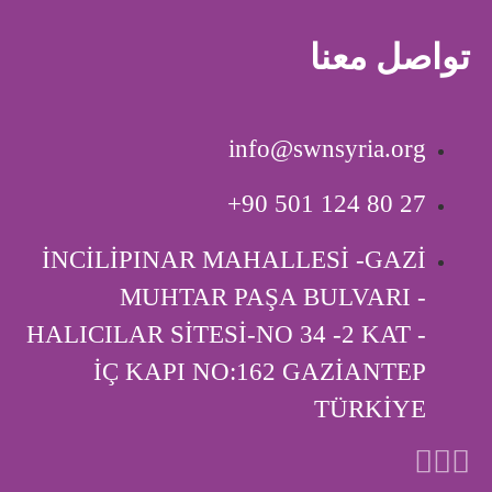
تواصل معنا
info@swnsyria.org
‎+90 501 124 80 27
İNCİLİPINAR MAHALLESİ -GAZİ
MUHTAR PAŞA BULVARI -
HALICILAR SİTESİ-NO 34 -2 KAT -
İÇ KAPI ‎NO:162 GAZİANTEP
TÜRKİYE