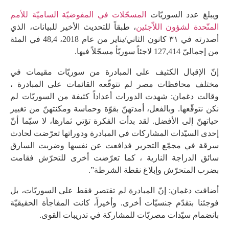
ويبلغ عدد السوريّات
المسجّلات في المفوضيّة الساميّة للأمم
المتّحدة لشؤون اللاّجئين
، طبقاً للتحديث الأخير للبيانات، الذي
أصدرته في ٣١ كانون الثاني/يناير من عام 2018، 48,4 في المئة
من إجماليّ 127,414 لاجئاً سوريّأ مسجّلاً فيها.
إنّ الإقبال الكثيف على المبادرة من سوريّات مقيمات في
مختلف محافظات مصر لم تتوقّعه القائمات على المبادرة ،
وقالت دغمان: شهدت الدورات أعداداً كثيفة من السوريّات لم
نكن نتوقّعها. وبالفعل، أمدتهنّ بقوّة وحماسة ومكنتهنّ من تغيير
حياتهنّ إلى الأفضل. لقد بدأت الفكرة تؤتي ثمارها، لا سيّما أنّ
إحدى السيّدات المشاركات في المبادرة ودوراتها تعرّضت لحادث
سرقة في مجمّع التحرير فدافعت عن نفسها وضربت السارق
سائق الدراجة النارية ، كما تعرّضت أخرى للتحرّش فقامت
بضرب المتحرّش وإبلاغ نقطة الشرطة”.
أضافت دغمان: إنّ المبادرة لم تقتصر فقط على السوريّات، بل
فوجئنا بتقدّم جنسيّات أخرى. وأخيراً، كانت المفاجأة الحقيقيّة
بانضمام سيّدات مصريّات للمشاركة في تدريبات القوى.