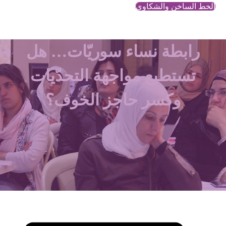
الخط الساخن والشكاوي
رابطة نساء سوريّات… هل
تستطيع مواجهة التحدّيات
وكسر حاجز الخوف؟