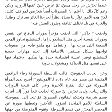
عندما تحرّش بي رجل مسنّ، ثمّ عرض عليّ عقبها الزواج، ولكن
رغم كلّ ذلك أنا أعلم أنّ المصريّات أيضاً يتعرّضن لمواقف كتلك،
لكنّ هذه الأمور تؤثّر بنا بشدّة، نظراً لجرحنا الغائر بعد ترك وطننا،
والغربة في بلد تختلف ثقافته وطرق العيش فيه”.
ولحقت ” حاكي” التى لحقت مؤخراً بدورات الدفاع عن النفس
ودورات نفسية أخري مثل السايكو دراما ، لتستطيع تجاوز المحن
الصعبة التى مرت بها ، والتعامل مع ماهو قادم من صعوبات
تواجهها بشكل مستمر، بالأضافة إلى تعلم مهارات جديدة
لتستطيع توفير عيشة اقتصادية جيدة لها يمكنها الاعتماد فيها
على نفسها مثل الحياكة ومشغولات يدوية.
وعن الجانب الحقوقيّ، قالت الناشطة السوريّة رفاء الرافعي
المقيمة في مصر منذ عام 2012 لـ”المونيتور”: أصبح لدى المرأة
السوريّة في تلك الفترة الأخيرة وعي كاف نتيجة الدورات
والتدريبات. ولدى تعرّض أيّ سوريّة لحادث تلجأ فوراً إلى أقرب
قسم شرطة وتحتكم للقانون المصريّ. ثمّ تلجأ إلى المفوضيّة
الساميّة للأمم المتّحدة لشؤون اللاّجئين وتعطيها صورة عن
المحضر المحرّر في قسم الشرطة، وتقوم المفوضيّة من جهتها