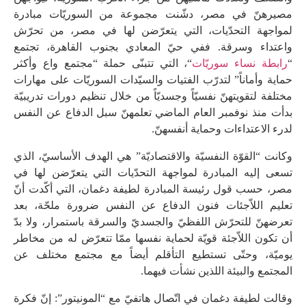
مصيرهنّ في مصر، دشّنت مجموعة من السوريّات مبادرة
لمواجهة التحدّيات، التي يتعرّضن لها في مصر، من تحرّش
واعتداء وسرقة. ففي حيّ المعادي بجنوب القاهرة، تجتمع
“
رابطة نساء سوريّات
“، التي تتبنّى حملة “مجتمع واع وأكثر
حماية وأماناً” لتدرّب الفتيات والسيّدات السوريّات على مهارات
مختلفة لتقويتهنّ نفسيّاً وجسديّاً من خلال تنظيم دورات تدريبيّة
بدأت منذ نوفمبر العام الماضي تعلمهنّ سبل الدفاع عن النفس
لدرء الاعتداءات وحماية أنفسهنّ.
وكانت “القوّة النفسيّة والاقتصاديّة” هي الهدف الأساسيّ، الذي
تسعى إليه المبادرة لمواجهة التحدّيات التي يتعرّضن لها في
مصر، حسب قول رئيسة المبادرة لطيفة دغمان، التي أكّدت أنّ
تعليم اللاّجئات فنون الدفاع عن النفس ضرورة ملحّة، بعد
تعرضهنّ للتحرّش اللفظيّ والجسديّ والسرقة باستمرار، ولا بدّ
أن تكون اللاّجئة قويّة لحماية نفسها ممّا تتعرّض له من مخاطر
يوميّة، وحتّى تستطيع التأقلم أيضاً مع مجتمع مختلف عن
المجتمع والبيئة اللذين نشأت فيهما.
وقالت لطيفة دغمان في اتّصال هاتفيّ مع “المونيتور”: إنّ فكرة