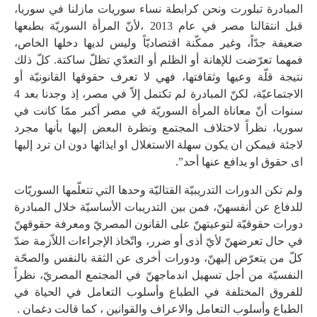
المبادرة تبلورت ونحن كرابطة نساء سوريات مازلنا في سوريا،
قبل انتقالنا مصر في عام 2013 ،لأنّ المرأة السوريّة بطبعها
ضعيفة جدّاً، وغير ممكّنة اقتصاديّاً وليس لديها دخلها الخاص،
فمهما تعرّضت للإهانة أو الظلم أو التعدّي تظلّ ساكتة. كلّ ذلك
نتيجة قلّة وعيها وثقافتها، فهي لا تعرف حقوقها القانونيّة أو
الاجتماعيّة، لكنّ المبادرة لم تكتمل إلاّ في مصر، إذ وجدنا بعد 4
سنوات أنّ معاناة المرأة السوريّة في مصر أكبر ممّا كانت في
سوريا، نظراً لاختلاف المجتمع ونظرة البعض إليها بأنها مجرد
لاجئة فيمكن ان يكون سهلة الاستغلال او ايذائها دون ان ترد إليها
اى حقوق او يدافع عنها أحد”.
ولم تكن الدورات التدريبيّة القتاليّة وحدها التي تتعلّمها السوريّات
للدفاع عن أنفسهنّ، فمن بين التدريبات الأساسيّة خلال المبادرة
دورات حقوقيّة لتوعيتهنّ على القانون المصريّ ومعرفة حقوقهنّ
في حال تعرضهنّ لأيّ أذى أو ضرر، واتّخاذ الإجراءات اللاّزمة ضدّ
كلّ من يتعرّض إليهنّ، ودورات أخرى عن الثقة بالنفس والصحّة
النفسيّة من أجل تسهيل اندماجهنّ في المجتمع المصريّ، نظراً
للفروق المختلفة في الطباع وأسلوب التعامل في الحياة في
الطباع وأسلوب التعامل والاعراف والقوانين ، كما قالت دغمان .