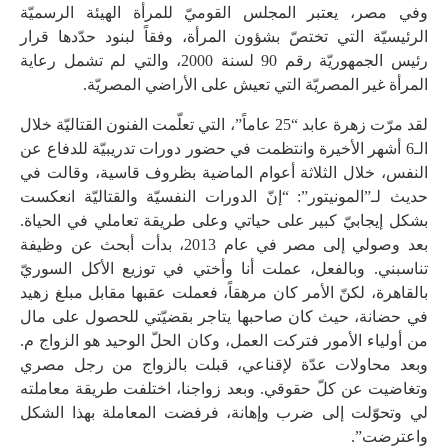
وفي مصر، يعتبر المجلس القوميّ للمرأة الهيئة الرسميّة
الرئيسيّة التي تختصّ بشؤون المرأة، وفقاً لبنود حدّدها قرار
رئيس الجمهوريّة رقم 90 لسنة 2000، والتي لم تشمل رعاية
المرأة غير المصريّة التي تعيش على الأراضي المصريّة.
لقد مرّت زهرة عابد “25 عاماً”، التي تعلّمت الفنون القتاليّة خلال
الـ6 أشهر الأخيرة وانتظمت في حضور دورات تدريبيّة للدفاع عن
النفس، خلال الثلاثة أعوام الماضية بظروف قاسية، وقالت في
حديث لـ”المونيتور”: “إنّ الدورات النفسيّة والقتاليّة انعكست
بشكل إيجابيّ كبير على حياتي وعلى طريقة تعاملي في الحياة.
بعد وصولي إلى مصر في عام 2013، بدأت أبحث عن وظيفة
تناسبني. وبالفعل، عملت أنا وأختي في توزيع الأكل السوريّ
بالقاهرة، لكنّ الأمر كان مرهقاً، فعملت عقبها مقابل مبلغ زهيد
في حضانة، حيث كان صاحبها يتاجر بقضيّتي للحصول على مال
من أولياء الأمور فتركت العمل، وكان الحلّ الوحيد هو الزواج م.
وبعد محاولات عدّة لإقناعي، قبلت بالزواج من رجل مصري
وتغاضيت عن كلّ حقوقي. وبعد زواجنا، اختلفت طريقة معاملته
لي وتحوّلت إلى ضرب وإهانة، فرفضت المعاملة بهذا الشكل
واعترضت”.