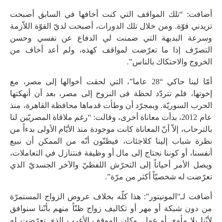
أضافت: “تلك المواقف التي كنت أخافها في السابق أصبحت
تزيدني قوّة. ومن خلال تلك الدورات، أصبحت لديّ القوّة اللاّزمة
وسرعة البديهة التي ضمنت لي الدفاع عن نفسي وحسن
التصرّف إذا ما تعرّضت لمواقف كهذه، ولم أعد أخاف من
الخروج والاحتكاك بالناس”.
أمّا لينا حاكي “28 عاما”، التي لحقت أخوالها إلى مصر، مع
إخوتها، فلم تتردّد لحظة فى النزوح إلى مصر، بعد أن أنهكتها
الحرب السوريّة. وبمجرّد أن وطأت قدماها محافظة القاهرة، منذ
عام 2012، بدأت معاناة أخرى، وقالت: “رغم ملاقاة المصريّين لنا
بالترحاب، إلاّ أنّ المعاناة كانت موجودة منذ الأيّام الأولى بدءاً من
نظرة شباب إلينا كلاجئات، فيظنّون أنّه من الممكن أن نبيع
أنفسنا، أو كوننا نحتاج إلى مال أو وظيفة فنتنازل في التعاملات،
ويصل الأمر أحياناً إلى التحرّش اللفظيّ والآخر الجسديّ الذي
تعرّضت له شخصيّاً أكثر من مرّة”.
أضافت لـ”المونيتور”: هذا كلّه بخلاف عروض الزواج المستمرّة
من دون شبكة أو مهر أو تكاليف زواج ظنّاً منهم بأنّنا سنوافق
لأنّنا بلا مأوى أو عمل. وكان الموقف الأغرب الذي تعرّضت له