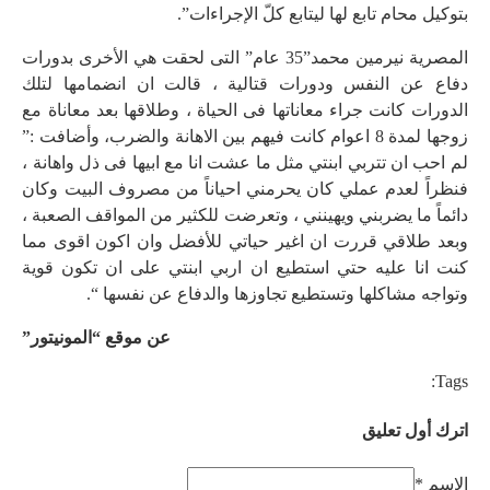
بتوكيل محام تابع لها ليتابع كلّ الإجراءات”.
المصرية نيرمين محمد”35 عام” التى لحقت هي الأخرى بدورات
دفاع عن النفس ودورات قتالية ، قالت ان انضمامها لتلك
الدورات كانت جراء معاناتها فى الحياة ، وطلاقها بعد معاناة مع
زوجها لمدة 8 اعوام كانت فيهم بين الاهانة والضرب، وأضافت :”
لم احب ان تتربي ابنتي مثل ما عشت انا مع ابيها فى ذل واهانة ،
فنظراً لعدم عملي كان يحرمني احياناً من مصروف البيت وكان
دائماً ما يضربني ويهينني ، وتعرضت للكثير من المواقف الصعبة ،
وبعد طلاقي قررت ان اغير حياتي للأفضل وان اكون اقوى مما
كنت انا عليه حتي استطيع ان اربي ابنتي على ان تكون قوية
وتواجه مشاكلها وتستطيع تجاوزها والدفاع عن نفسها “.
عن موقع “المونيتور”
Tags:
اترك أول تعليق
الاسم *