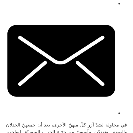
في محاولة لشدّ آزر كلّ منهنّ الأخرى، بعد أن جمعهنّ الخذلان
والضعف وتعددّت مآسيهنّ من جرّاء الحرب السوريّة، ليواجهن