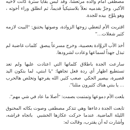
مصطفى أمام والده مرتعشاً، وقد لبس بقايا سترة كانت لأخيه
الأكبر، وجرَّ بقدميه نعلاً بلاستيكياً قديماً، ثم انطلق وراء أخوته ،
وهو يلوِّح بيده للجدة.
اقتربت الأم لتعطي زوجها الزوادة، وصوتها يختنق: “البيت لازمه
كثير شغلات…”
أخذ الأب الزوَّادة بعصبية، وخرج مسرعاً يبصق كلمات غاضبة لم
تبذل جهداً لسماعها وعادت لشرودها.
سارعت الجدة باطلاق كلماتها التي اعتادت عليها ولم تعد
تستطيع اظهار أي ردة فعل تجاهها: “يا ابنتي، لما بتكون اليد
قصيرة، بيصير الحكي صعب كثير. الله يفرجها وتخلص هالحرب
… يا بنتي هناك كثيرون مثلنا”.
بلعت الأم دموعها وتمتمت بصمت: “أصلا ما عاد في شي مهم”.
تابعت الجدة دعاءها وهي تتذكر مصطفى وصوت بكائه المخنوق
الليلة الماضية. عندما حركت عكازها الخشبي باتجاه فراشه،
وأشارت له أن يقترب، وقالت له: