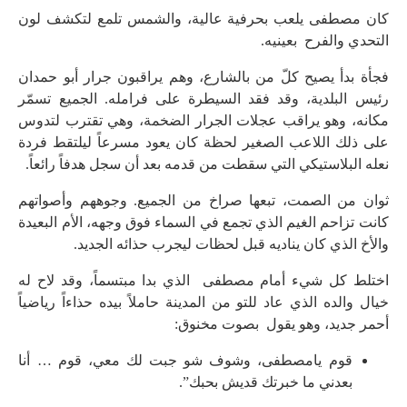
كان مصطفى يلعب بحرفية عالية، والشمس تلمع لتكشف لون
التحدي والفرح بعينيه.
فجأة بدأ يصيح كلّ من بالشارع، وهم يراقبون جرار أبو حمدان
رئيس البلدية، وقد فقد السيطرة على فرامله. الجميع تسمّر
مكانه، وهو يراقب عجلات الجرار الضخمة، وهي تقترب لتدوس
على ذلك اللاعب الصغير لحظة كان يعود مسرعاً ليلتقط فردة
نعله البلاستيكي التي سقطت من قدمه بعد أن سجل هدفاً رائعاً.
ثوان من الصمت، تبعها صراخ من الجميع. وجوههم وأصواتهم
كانت تزاحم الغيم الذي تجمع في السماء فوق وجهه، الأم البعيدة
والأخ الذي كان يناديه قبل لحظات ليجرب حذائه الجديد.
اختلط كل شيء أمام مصطفى الذي بدا مبتسماً، وقد لاح له
خيال والده الذي عاد للتو من المدينة حاملاً بيده حذاءاً رياضياً
أحمر جديد، وهو يقول بصوت مخنوق:
قوم يامصطفى، وشوف شو جبت لك معي، قوم … أنا
بعدني ما خبرتك قديش بحبك”.