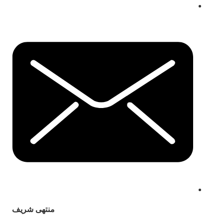
منتهى شريف