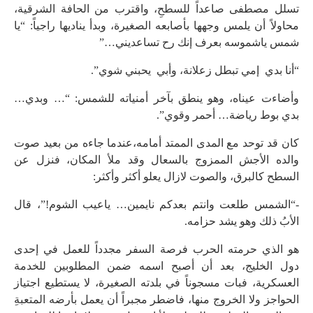
تسلل مصطفى صاعداً للسطحِ، واقترب من الحافة الشرقية،
محاولاً أن يلمس وجهها بأصابعه الصغيرة، وبدأ يناديها راجياً: “يا
شمس ياشموسه بعرف إنك رح تساعديني…”
“أنا بدي إمي تبطل زعلانة، وأبي يحبني شوي”.
وأضاءت عيناه، وهو ينطق بآخر أمنياته للشمس: “… وبدي…
بدي بوط رياضة… أحمر وقوي”.
كان قد توحد مع المدى الممتد أمامه،عندما جاءه من بعيد صوت
والده الأجش الممزوج بالسعال وقد ملأ المكان، فنزل عن
السطح كالبرق، والصوت لازال يعلو أكثر وأكثر:
-“الشمس طلعت وانتم بعدكم نايمين… ياعيب الشوم!”، قال
الأبُ ذلك وهو يشد حزامه.
هو الذي حرمته الحرب فرصة السفر مجدداً للعمل في إحدى
دول الخليج، بعد أن أصبح اسمه ضمن المطلوبين للخدمة
العسكرية، فبات مسجوناً في بلدته الصغيرة، لا يستطيع اجتياز
الحواجز ولا الخروج منها، فاضطر مجبراً أن يعمل بأرضه المتعبةِ