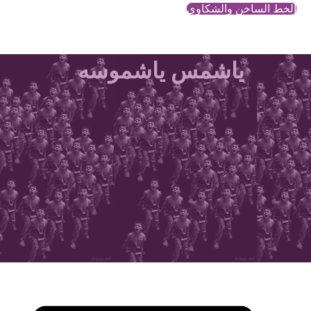
الخط الساخن والشكاوي
ياشمس ياشموسه