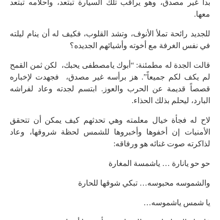
بدا غير مصدق، وهو يراقب تلك السيارة تبتعد، وأحلامه تبتعد
معها.
للجديد رائحة تملأ الأنوف، وتشد القلوب، فكيف له أن ينام ليلته
في نفس الغرفة مع أخوته وأشيائهم الجديده؟
قالت الجدة له مطمئنة: “أبوك يامصطفى يحبك، لكن ثمن القمح
لم يكف لكم جميعاً”. هز برأسه غير مصدق، فجهدت لإخباره
قصصاً قديمة عن الحرب والعوز. ابتسم لجدته وعاد لفراشه
البارد، ليحلم بذلك الحذاء.
لاح له فجأة خيال معلمته وهي تحدثهم كيف يمكن أن تتحقق
الأمنيات إن أخفوها وأخبروها للشمس لحظة شروقها، وعاد
لذاكرته صوت غنائه هو ورفاقه:
حو حو يانارة … ياشمسة المغارة
والشموسه محبوسه… تبكي شوقها للحارة
يا شمس ياشموسه…