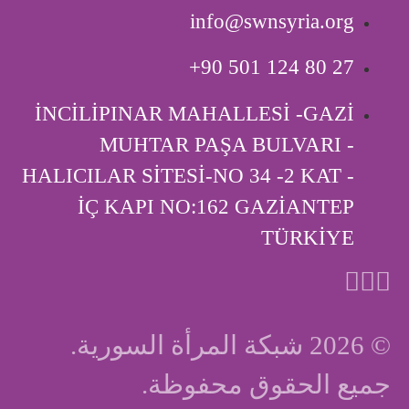
info@swnsyria.org
‎+90 501 124 80 27
İNCİLİPINAR MAHALLESİ -GAZİ
MUHTAR PAŞA BULVARI -
HALICILAR SİTESİ-NO 34 -2 KAT -
İÇ KAPI ‎NO:162 GAZİANTEP
TÜRKİYE
© 2026 شبكة المرأة السورية.
جميع الحقوق محفوظة.