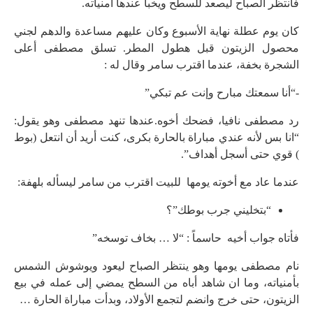
فانتظر الصباح ليصعد للسطح ويخبأ عندها أمنياته.
كان يوم عطلة نهاية الأسبوع وكان عليهم مساعدة والدهم لجني
محصول الزيتون قبل هطول المطر. تسلق مصطفى أعلى
الشجرة بخفة، عندما اقترب سامر وقال له :
-“أنا سمعتك مبارح وإنت عم تبكي”
رد مصطفى نافيا، فضحك أخوه.عندها تنهد مصطفى وهو يقول:
“انا بس لأنه عندي مباراة بالحارة بكرى، كنت أريد أن انتعل (بوط
) قوي حتى أسجل أهداف”.
عندما عاد مع أخوته يومها للبيت اقترب من سامر ليسأله بلهفة:
“بتخليني جرب بوطك”؟
فأتاه جواب أخيه حاسماً : “لا … بخاف توسخه”
نام مصطفى يومها وهو ينتظر الصباح ليعود ويوشوش الشمس
بأمنياته، وما ان شاهد أباه من السطح يمضي إلى عمله في بيع
الزيتون، حتى خرج وانضم لتجمع الأولاد، وبدأت مباراة الحارة …