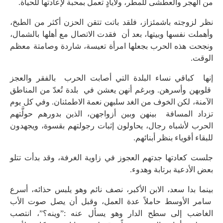
من الهجر والعطشى للمطر، ولأيادٍ تعمل بمحبة لإعادتها للحياة.
نظر لزوجته باشمئزاز، فلقد باتت تتقن الحزن أكثر من الطبخ،
وأهملت نفسها وبيتها، بعد أن فقدت الاتصال مع أهلها بالشمال،
ونجحت هذه الحرب بجعلها امرأة تعيسة، شاردة وصامتة معظم
الوقت.
إنها كباقي نساء البلدة التي أصابت الحرب بالفقر والعجز
قلوبهن وأسرهن. وبرغم أنهن يعشن في بلدة تُعدّ من المناطق
الآمنة، لكن الخوف من الغد سلبهن نعمة الاطمئنان. وفي كل يوم
تزداد المسافة بينهن وبين أزواجهن، الذين بدورهم حولَّتهم
الحرب لأشباه رجال، يحاولون إثبات رجولتهم بقسوة، ويجهدون
للبقاء أقوياء بنظر أبنائهم.
جلست كعادتها جدتهم العجوز في زاوية الغرفة، وقد بدأت تتلو
بعض الأدعية برتابة وهدوء.
بينما بدا سعد، الابن الأكبر، نصف نائم وهو يلبس حذائه، أسرع
سامر الأوسط حاملاً عدة العمل، وقبل أن يصل صوت الأب
الغاضب إلى سطح الدار وهو يسأل عنه :”وينه؟”، انتصب