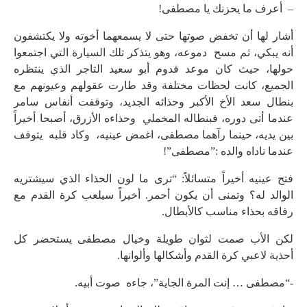
– أعرف ما يحزنك يا مصطفى!
أشار لها أن تخفض صوتها حتى لا يسمعهما أخوته ولا يكتشفون
أنه يبكي، ثم مسح دموعه، وهو يتذكر تلك السيارة التي اجتمعوا
حولها، حيث كان موعد قدوم أبو سعيد التاجر الذي ينتظره
الجميع، كانت لحظات مختلفة وقد طارت عقولهم وعيونهم مع
بنطال سعد الأخ الأكبر وحذائه الجديد، وتوقفت أنفاس سامر
عندما أتى دوره، فبنطاله المخملي وحذاءه الأزرق، أصبحا أخيراً
بين يديه، حينما رآهما مصطفى، اغمض عينيه، وكاد قلبه يتوقف
عندما ناداه والده :”مصطفى”!
فتح عينيه أخيراً متسائلاً: “ترى ما لون الحذاء الذي سيشتريه
الوالد له؟ وتمنى أن يكون أحمر. أخيراً سيلعب كرة القدم مع
رفاقه بحذاء مناسب كالأبطال.
لكن الأب صمت لثوان طويلة وخيال مصطفى يستحضر كل
أحذية لاعبي كرة القدم وأشكالها وألوانها.
-“مصطفى … إنت المرة الجاية”، جاءه صوت أبيه.