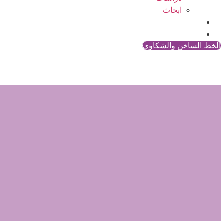
ابحاث
المقالات
اتصل بنا
الخط الساخن والشكاوي
20 فتاة فقط حصلنّ على الشهادة الدراسية خلال 15 سنة في أفغانستان