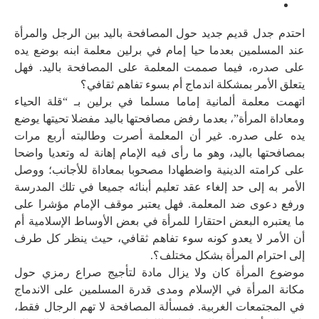
احتدم جدل قديم جديد حول المصافحة باليد بين الرجل والمرأة
عند المسلمين بعدما حيا إمام في برلين معلمة ابنه بوضع يده
على صدره، فيما صممت المعلمة على المصافحة باليد. فهل
يتعلق الأمر بمشكلة اندماج أم بسوء تفاهم ثقافي؟
اتهمت معلمة ألمانية إماما مسلما في برلين بـ “قلة الحياء
ومعاداة المرأة”، بعدما رفض مصافحتها باليد مفضلا تحيتها يوضع
يده على صدره. غير أن المعلمة أصرت وطالبته أربع مرات
بمصافحتها باليد، وهو ما رأى فيه الإمام إهانة له وتعديا واضحا
على كرامته الدينية واضطهادا مصحوبا بمعاداة للأجانب؛ ووصل
الأمر به إلى حد إلغاء عقد تعليم أبنائه جميعا في تلك المدرسة
ورفع دعوى ضد المعلمة. فهل يعتبر موقف الإمام مؤشرا على
ما يعتبره البعض احتقارا للمرأة في بعض الأوساط الإسلامية أم
أن الأمر لا يعدو كونه سوء تفاهم ثقافي، حيث ينظر كل طرف
إلى احترام المرأة بشكل مختلف؟.
موضوع المرأة كان ولا يزال مادة لتأجيج صراع رمزي حول
مكانة المرأة في الإسلام ومدى قدرة المسلمين على الاندماج
في المجتمعات الغربية. فمسألة المصافحة لا تهم الرجال فقط،