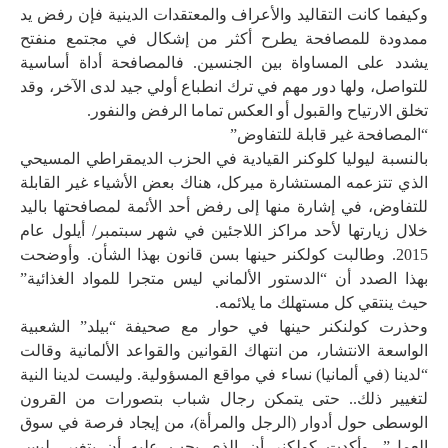
وكيفما كانت التقاليد والأعراف والمعتقدات الدينية فإن رفض يد
ممدودة للمصافحة يطرح أكثر من إشكال في مجتمع منفتح
يشدد على المساواة بين الجنسين. فالمصافحة أداة أساسية
للتواصل، ولها دور مهم في ترك انطباع أولي جيد لدى الآخر، وقد
تخلق الارتياح والقبول أو العكس تماما الرفض والنفور.
“المصافحة غير قابلة للتفاوض”
بالنسبة ليوليا كلوكنر القيادية في الحزب الديمقراطي المسيحي
الذي تتزعمه المستشارة ميركل، هناك بعض الأشياء غير القابلة
للتفاوض، في إشارة منها إلى رفض أحد الأئمة لمصافحتها باليد
خلال زيارتها لأحد مراكز اللاجئين في شهر سبتمبر/ أيلول عام
2015. وطالبت كولكنر حينها بسن قانون بهذا الشأن. وأوضحت
بهذا الصدد أن “الدستور الألماني ليس متجرا للمواد الغذائية”
حيث ينتقي كل مستهلك ما يلائمه.
وحذرت كولنكنر حينها في حوار مع صحيفة “بيلد” الشعبية
الواسعة الانتشار، من انتهاك القوانين والقواعد الألمانية وقالت
“لدينا (في ألمانيا) نساء في مواقع المسؤولية. وليست لدينا النية
لتغيير ذلك.. حتى يتمكن رجال شباب بتصورات من القرون
الوسطى حول أدوار (الرجل والمرأة)، من إيجاد فرصة في سوق
العمل”. وأكدت كولكنر أن الذي يجب عليه أن يتغير، ليس