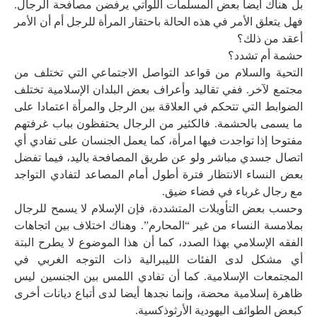
بل هناك أيضا بعض المسلمات اللواتي يرفضن مصافحة الرجال.
فهل يتعلق الأمر في هذه الحالة باحتقار المرأة للرجل أم أن الأمر
أعقد من ذلك؟
حشمة أم تشدد؟
التحية والسلام من قواعد التواصل الاجتماعي التي تختلف من
مجتمع لآخر. ففي تقاليد وأعراف بعض البلدان الإسلامية تختلف
الضوابط التي تتحكم في العلاقة بين الرجل والمرأة اعتمادا على
ما يسمى بالحشمة. فالكثير من الرجال يحتفظون بباب غرفتهم
مفتوحا إذا تواجدت فيها امرأة، كما يعمل الجنسان على تفادي أي
اتصال جسدي مباشر ولو عن طريق المصافحة باليد، فيما تفضل
بعض النساء الانتظار فترة أطول أمام المصاعد لتفادي التواجد
مع رجال غرباء في فضاء ضيق.
وحسب بعض التأويلات المتشددة، فإن الإسلام لا يسمح للرجال
بملامسة النساء من غير “المحارم”. وهناك اختلاف بين اتجاهات
الفقه الإسلامي بهذا الصدد، كما أن هذا الموضوع لا يطرح البتة
أي مشكل لدى الفئات الليبرالية ذات التوجه الغربي في
المجتمعات الإسلامية. كما أن تفادي اللمس بين الجنسين ليس
ظاهرة إسلامية محضة، وإنما نجدها أيضا لدى أتباع ديانات أخرى
كبعض الطوائف اليهودية الأرثوذكسية.