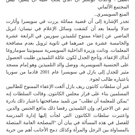
المجتمع الألماني
المنع السويسري..
تجدر الإشارة إلى أن قضية مماثلة برزت في سويسرا وأثارت
جدلا واسعا بعد أن كشفت وسائل الإعلام في نيسان/ ابريل
الماضي عن إعفاء ممنوح لتلميذين سوريين في الرابعة عشرة
والخامسة عشرة من عمرهما في ثانوية ثرويل بعدم مصافحة
المعلمات. ودانت وزيرة الداخلية السويسرية سيمونيتا سوماروغا
آنذاك الإعفاء. وتأجج الجدل لكون عائلة التلميذين طلبت الحصول
على الجنسية السويسرية. ووصل والد التلميذين وهو إمام مسجد
مثير للجدل إلى بازل في سويسرا عام 2001 قادما من سوريا
باعتباره طالب لجوء.
غير أن سلطات كانتون ريف بازل ألغت الإعفاء الممنوح للطالبين
المسلمين بناء على قرار مجلس الكانتون. وقالت السلطات إنه
“يمكن للمعلمة أن تطلب” من تلميذ مصافحتها باعتبار ذلك بادرة
تنم عن الاحترام، وإن التلميذين رفضا ذلك بدافع الجنس والدين.
واعتبرت سلطات الكانتون التي لجأت إليها إدارة المدرسة
للفصل في هذه المسألة في بيان أن “المصلحة العامة المتصلة
بالمساواة بين الرجل والمرأة وكذلك دمج الأجانب أهم من حرية