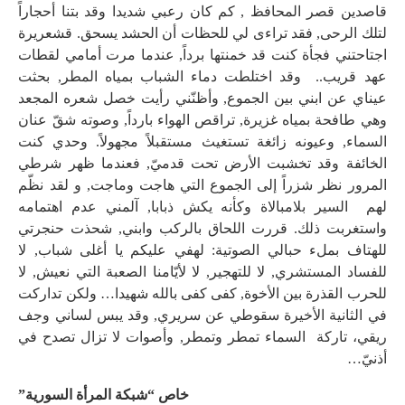
قاصدين قصر المحافظ , كم كان رعبي شديدا وقد بتنا أحجاراً
لتلك الرحى, فقد تراءى لي للحظات أن الحشد يسحق. قشعريرة
اجتاحتني فجأة كنت قد خمنتها برداً, عندما مرت أمامي لقطات
عهد قريب.. وقد اختلطت دماء الشباب بمياه المطر, بحثت
عيناي عن ابني بين الجموع, وأظنّني رأيت خصل شعره المجعد
وهي طافحة بمياه غزيرة, تراقص الهواء بارداً, وصوته شقّ عنان
السماء, وعيونه زائغة تستغيث مستقبلاً مجهولاً. وحدي كنت
الخائفة وقد تخشبت الأرض تحت قدميّ, فعندما ظهر شرطي
المرور نظر شزراً إلى الجموع التي هاجت وماجت, و لقد نظّم
لهم السير بلامبالاة وكأنه يكش ذبابا, آلمني عدم اهتمامه
واستغربت ذلك. قررت اللحاق بالركب وابني, شحذت حنجرتي
للهتاف بملء حبالي الصوتية: لهفي عليكم يا أغلى شباب, لا
للفساد المستشري, لا للتهجير, لا لأيّامنا الصعبة التي نعيش, لا
للحرب القذرة بين الأخوة, كفى كفى بالله شهيدا… ولكن تداركت
في الثانية الأخيرة سقوطي عن سريري, وقد يبس لساني وجف
ريقي، تاركة السماء تمطر وتمطر, وأصوات لا تزال تصدح في
أذنيّ…
خاص “شبكة المرأة السورية”