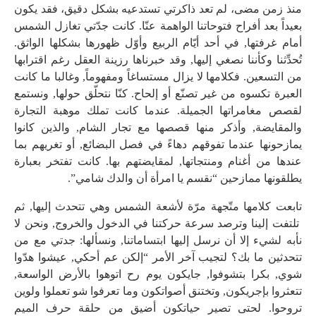
منذ زمن مضى، لم تعد ذاكرتي تستدعيه بشكل دقيق، فقد يكون
بعيداً بعد أفراح فتوحاتنا الواهمة عنّا. كانت جدّتي تغازل الشمس
أمام غرفتها, في أحد أيّام الربيع وأوّل ظهورها بشكلها الواثق.
تُحدِّثنا وكأننا نصغي إليها, وقد خبرناها رزينة العقل رغم اقترابها
من التسعين. فكلامها لا يزال مستساغاً ومفهوماً, وغالبا ما كانت
العبرة تكسوه من غير تصنّع أو إلحاح. كنّا نتحلّق حولها, ونستمع
لقصص مغامراتها الجميلة. عندما كانت تملك موهبة التجارة
والمقايضة, وأذكر منها قصصها مع تجار الشام, والذين كانوا
يمازحونها عندما تفوقهم دهاءً في فصل البضائع, أو تغريهم بما
عندها من أغنام ومنتجاتها, لمقايضتهم بها. كانت تفتخر بعبارة
يطلقونها ممازحين “نقسم يا امرأة أن والدك شامي”.
تابعت كلامها متّجهة مرّة لأشعة الشمس وهي تتحدث إليها, ثم
تلتفت إلينا وترصد سرعة حركتنا في الدخول والخروج, ونحن لا
نأبه لشيء إلا أن نرسل إليها ابتساماتنا, ونسألها: جدتي مع من
تتحدثين ما بك؟ لتجيب آخر الأمر “إلكن عم أحكي, عيشوا هدّوا
شوي, بكرا بتشوفوا, جايكون يوم رح اتوهوا بالأرض الواسعة,
تتعثروا بإجريكون, وتختنق أصواتكون وما تعرفوا شو تعملوا ولوين
تروحوا. لحتى تصير حياتكون أضيق من حلقة حرف الميم