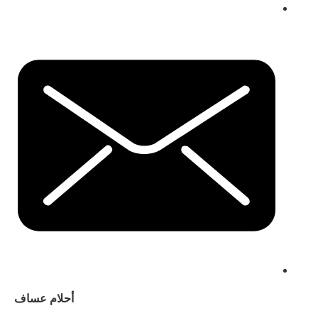
أحلام عساف