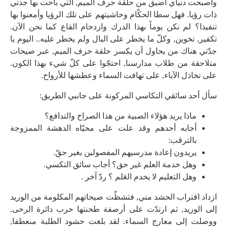
وأصبحت دنياي أضيق من حلقة حرف الميم, التي باحت بها جدتي
ذات رؤيا. فهل سطا الحكّام وحاشيتهم على تلك الرؤيا وأمعنوا بها
تنفيذا؟ لم نكن يوماً بهذا الدرك وازدحام القاع كما نحن الآن.
تكفير, تخوين, وكلّ ما يخطر على البال ولم يخطر عليه.. اليوم يا
جدّتي هناك من يحاول أن يكسر حلقة حرف الميم, عبر صيحات
متلاحقة من طلاب مدارسنا, احتجّوا على كلّ شيء بهذا الكون.
على تخاذل الآباء, على تهافت السماء وعطشها للأرواح.
سأل أحد سائقي التكاسي المركونة على جانبي الطريق:
ماذا يريد هؤلاء الصبية من هذا الصراخ والتدافع؟
أجابه أحدهم وقد علت على محيّاه الدهشة الممزوجة
بالترقب:
يريدون إعادة مدرسيهم المفصولين بغير حقّ.
وهل خدمة العلم غير حق؟ أجاب سائق التكسي.
وهل التعليم لا يخدم العَلم ؟ ردّ آخر .
ازداد اقتراب الحشد مني, فتشظّت صيحاتهم المكلومة من الوريد
إلى الوريد, ثم ارتدّت على أرصفة طحنتها حرب دائرة الرحى,
ووصلت إلى معارج السماء. لقد بلغت حشود الطلبة منعطفا,