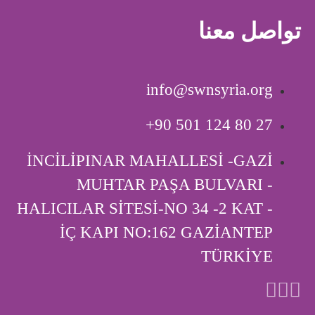
تواصل معنا
info@swnsyria.org
‎+90 501 124 80 27
İNCİLİPINAR MAHALLESİ -GAZİ
MUHTAR PAŞA BULVARI -
HALICILAR SİTESİ-NO 34 -2 KAT -
İÇ KAPI ‎NO:162 GAZİANTEP
TÜRKİYE