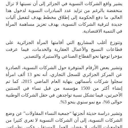
يشير واقع الشركات النسوية في الجزائر إلى أن نسبتها لا تزال
منخفضة بالرغم من تزايد عدد المبادرات النسوية لدخول هذا
العالم، ما دفع الحكومة إلى إطلاق مخطط يهدف لتفعيل آليات
جديدة لترقية الشركات النسوية، بهدف تعزيز مساهمة المرأة
في التنمية الاقتصادية.
وتتوزع أغلب المشاريع التي أقامتها المرأة الجزائرية على
قطاعات النسيج والأعمال العقارية والخدمات، فيما عرفت
مؤخرا توجها نحو القطاع الصناعي والاستيراد والتصدير.
وتشير بعض الأرقام المتوفرة حول الشركات النسوية، الصادرة
عن المركز الجزائري للسجل التجاري، أنه نحو 13 ألف امرأة
سجلوا شركات بأسمائهن بنهاية العام الماضي 2015، كما تم
إنشاء أكثر من 1500 مؤسسة من قبل نساء في السنتين
الأخيرتين، فيما تشكل نسبة تواجدهن في حقل الشركات الوطنية
حوالى 6%، مع نمو سنوي بنحو 3%.
وتشير دراسة حديثة أنجزتها “جمعية النساء المقاولات” عن وضع
الشركات النسوية، إلى أن الشركات النسوية لا تغري كثيرا من
الجامعيات اللواتي لا يفضلن العمل المستقل، عكس نظيراتهن