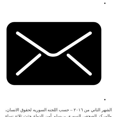
الشهر الثاني من ٢٠١٦ – حسب اللجنه السوريه لحقوق الانسان،
والمركز الصحفي السوري – يسلم أمن الدولة جثث ثلاثة نساء