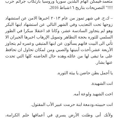
متعمد-فيمكن اتهام البلدين سوريا وروسيا بارتكاب جرائم حرب
!!!!” التصريحات بتاريخ ١٦شباط 2016.
– ك.ح. في شهر تموز من عام ٢٠١٣ اخبرها الامن عن استشهاد
زوجها تحت التعذيب وفي الشهر التالي عن استشهاد ابنها البكر
وهو لم يتجاوز السادسة عشر، وكانا قد اعتقلا مبكرا في الطور
السلمي للثوره بحجة التظاهر وتمويل الإرهاب اخبرها الجيران الا
تأتي الى البيت فانهم يسألون عن ابنها المتبقي وعمره لم يتجاوز
الأربعة عشر،أخذت أبنيتها والصبي ومن لمكان تحاول ان تحافظ
على ما تبقى لها من عائله.وهده حال الحاضنه كلها التي تحدث
عنها بشار.
يا أجمل بطن حاضن يا بيئة الثوره.
انت الشهيدة.
اخت الشهيد ولوعة أمه.
انت حبيبته،ودمعة ابنة حرمت عبير الأب المقتول.
ولأنك أنى وطئت الأرض يسري في أعماقها حلم الكرامة،