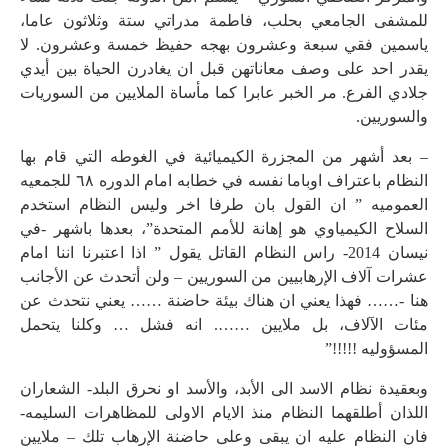
للمشفى الجامعي بحلب، فاطمة مدراتي ستة وثلاثون عاما،
ياسمين فقي سبعة وعشرون بهجه حفيظ خمسة وعشرون. لا
يقدر احد على وصف معاناتهن قبل ان يغادرن الحياة بين أيدي
جلادي الفرع. مر الخبر عابرا كما مأساة الملايين من السوريات
والسوريين.
– بعد أشهر من المجزرة الكيميائية في الغوطه التي قام بها
النظام باعتراف اوباما نفسه في خطابه امام الدوره ٦٨ للجمعيه
العموميه ” ان القول بان طرفا اخر وليس النظام استخدم
السلاح الكيمياوي هو إهانة للأمم المتحدة”، بعدها باشهر -في
نيسان 2014- راس النظام القاتل يقول ” اذا اعتبرنا اننا امام
عشرات آلاف الإرهابيين من السوريين – ولن أتحدث عن الأجانب
هنا -…… فهذا يعني ان هناك بيئة حاضنة …… يعني نتحدث عن
مئات الآلاف، بل ملايين ……. انه فشل … وكلنا يتحمل
المسؤوليه !!!!!”
وبعقيدة نظام الاسد الى الأبد، والأسد او نحرق البلد- الشعاران
اللذان أطلقهما النظام منذ الايام الاولى للمظاهرات السليمه-
فان النظام عليه ان يبقى وعلى حاضنة الإرهاب تلك – ملايين