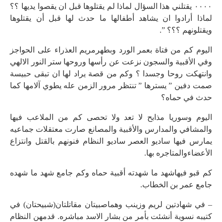
٠٠٠٠ يقتلني هذا السؤال لماذا لم يقتلوها قبل ان يقصوا يديها ؟؟
لماذا أرادوا ان يشاهد أطفالها ما حدث لها قبل أن يقتلوها
ويقتلونهم ؟؟؟ ”.
اليوم كم من فتاة بعمر الورد وبطهرمريم العذراء على الحواجز
وفي الأقبية والسجون نزعت عن رأسها وروحها ستر النور الالهي
وانتهكت روحا وجسدا ؟ وكم من قصة يراد لها ان تبقى حبيسة
صمت دفين ” يسترها ” تنتظر مرور الزمن عله يطوي آلامها كما
حدث في حماه؟
اليوم وسوريا مذابح لا تعد ولا تحصى كم من الملاعب فيها
والمشافي والمدارس والأقبية والمصانع صارت معتقلات جماعيه
يمارس فيها ساديو العصر ساديو النظام فنونهم بالقتل وانتزاع
الأعضاءوالمتاجره بها.
كم قبو فيهاشهد ما شهدته أقبية حماه وكم جامع شهد ما شهده
جامع عمر بن الخطاب.
– في شهادتين لريم وزينب وهماصبيتان مقاتلتان(شبيحتان) في
كتيبه نسوية أنشئت بأمر من بشار الاسد مباشره. قدمهن النظام