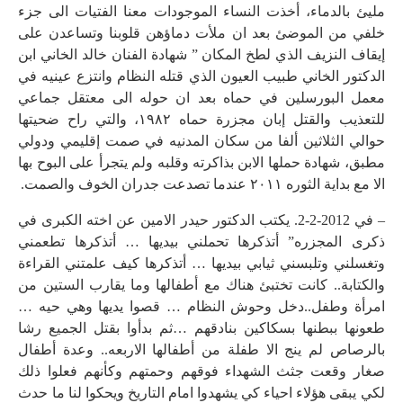
مليئ بالدماء، أخذت النساء الموجودات معنا الفتيات الى جزء
خلفي من الموضئ بعد ان ملأت دماؤهن قلوبنا وتساعدن على
إيقاف النزيف الذي لطخ المكان ” شهادة الفنان خالد الخاني ابن
الدكتور الخاني طبيب العيون الذي قتله النظام وانتزع عينيه في
معمل البورسلين في حماه بعد ان حوله الى معتقل جماعي
للتعذيب والقتل إبان مجزرة حماه ١٩٨٢، والتي راح ضحيتها
حوالي الثلاثين ألفا من سكان المدنيه في صمت إقليمي ودولي
مطبق، شهادة حملها الابن بذاكرته وقلبه ولم يتجرأ على البوح بها
الا مع بداية الثوره ٢٠١١ عندما تصدعت جدران الخوف والصمت.
– في 2012-2-2. يكتب الدكتور حيدر الامين عن اخته الكبرى في
ذكرى المجزره” أتذكرها تحملني بيديها … أتذكرها تطعمني
وتغسلني وتلبسني ثيابي بيديها … أتذكرها كيف علمتني القراءة
والكتابة.. كانت تختبئ هناك مع أطفالها وما يقارب الستين من
امرأة وطفل..دخل وحوش النظام … قصوا يديها وهي حيه …
طعونها ببطنها بسكاكين بنادقهم …ثم بدأوا بقتل الجميع رشا
بالرصاص لم ينج الا طفلة من أطفالها الاربعه.. وعدة أطفال
صغار وقعت جثث الشهداء فوقهم وحمتهم وكأنهم فعلوا ذلك
لكي يبقى هؤلاء احياء كي يشهدوا امام التاريخ ويحكوا لنا ما حدث