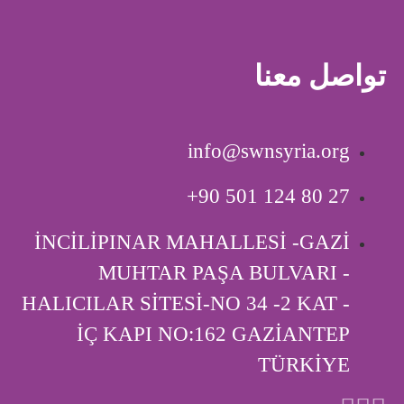
تواصل معنا
info@swnsyria.org
‎+90 501 124 80 27
İNCİLİPINAR MAHALLESİ -GAZİ
MUHTAR PAŞA BULVARI -
HALICILAR SİTESİ-NO 34 -2 KAT -
İÇ KAPI ‎NO:162 GAZİANTEP
TÜRKİYE