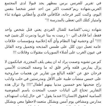
في تقرير للفرنس برس بمظهر يجد قبولا لدى المجتمع
الغربي.شهاده ريم”قنصت اكثر من احد عشر شخصا بنفس
اليوم، وكنت كثير فرحانه، فكافأني قائدي وأعطاني شهادة ثناء
وامتياز كتلك التي تعطى بالمدرسة !!”
شهاده زينب”القناصة للقتال الفردي يعني قتل شخص واحد
فقط، اما قاذف الي ١٠ رميت به بيتا عربيا ودمرت كل شيئ فيه
!!!!” أي وحشية لهذا النظام وأي آلة إعلامية ومؤسسات علاقات
عامه تعمل دون كلل على طمس المذبحه وتجميل وجه القاتل
في عيون الغرب على أشلاء السوريات مقتولات وقاتلات !!!
كم من تشويه وصمت يراد له ان يبقى يلف المجزرة، فبانكمون لا
يزال يمارس قلقه وأخر قلق له ما وصفه المتحدث الأممي
فرحان حق عن “قلقه البالغ من تقارير عن هجمات صاروخية
على خمس منشآت طبية على الأقل ومدرستين في حلب وادلب
راح ضحيتها نحو خمسين مدنيا بينهم أطفال”!!!! ولا تزال هذه
التقارير تحتاج الى اثباتات حسب المتحدث باسم المفوضية
السامية لحقوق الانسان!!!عندما يقول ” في حال إثبات استهداف
مدارس ومشافي يوم أمس وبشكل متعمد-لاحظوا معي وبشكل