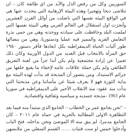
السوريين وكل من رفض الذل والأبد من اي طائفة كان – ان
تتلاشى ذبحا وتهجيرا وهذه البيئة الإرهابية التي يتحدث عنها هي
في الواقع البيئه نفسها التي ناضلت من أوائل القرن العشرين
وأنجزت اول استقلال في العالم العربي وهي البيئة نفسها التي
لملمت البلد وحافظت على سيادته ووحدته وهي من حمى بذرة
التعايش الفريد والمميز فيه عمليا ودستوريا، وهي من بنضالها
طور آليات الحياة الديمقراطيه بكل ابعادها فأقر دستور ١٩٥٠
حق المرأة بالانتخاب قبل العديد من الدول الأوربية وكان ذلك
تعبيرا عن إرادة مجتمعية ولم يكن أبدا جزأ من لعبة التفريق
الطائفي ولم يكن حملة علاقات عامه لإخفاء ما يقبع خلفها من
جرائم الاستبداد. ومن يتصور أن المذبحة قد بدأت لهذه البيئة مع
بداية الثورة فهو لا يعرف شيئا عن مأساتنا وعن مذبحتنا التي
بدأت منذ عقود- منذ الانقلاب الأخير على الديمقراطيه في سوريا
عام 1963 -مذبحة جسديه و سياسيه وثقافية واقتصادية.
– “نحن بجامع عمر بن الخطاب – الجامع الذي ستبدأ منه فيما بعد
التظاهرة الاولى المطالبة بالحرية في حماه عام ٢٠١١ – كان
الجامع مدمرا، لم يبق منه الا الموضئ ونحن بداخله، فتح الباب
وأدخلوا خمس او ست فتيات …… القسم السفلي من ملابسهن