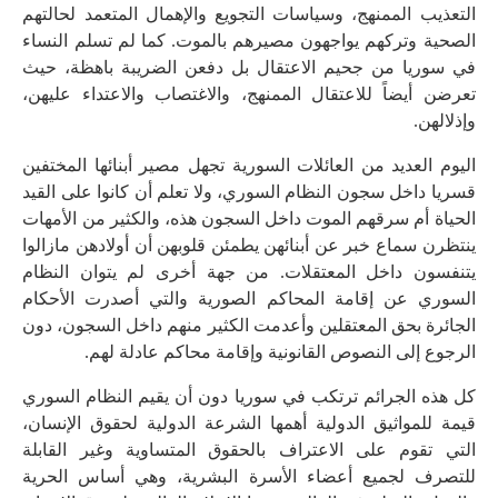
التعذيب الممنهج، وسياسات التجويع والإهمال المتعمد لحالتهم
الصحية وتركهم يواجهون مصيرهم بالموت. كما لم تسلم النساء
في سوريا من جحيم الاعتقال بل دفعن الضريبة باهظة، حيث
تعرضن أيضاً للاعتقال الممنهج، والاغتصاب والاعتداء عليهن،
وإذلالهن.
اليوم العديد من العائلات السورية تجهل مصير أبنائها المختفين
قسريا داخل سجون النظام السوري، ولا تعلم أن كانوا على القيد
الحياة أم سرقهم الموت داخل السجون هذه، والكثير من الأمهات
ينتظرن سماع خبر عن أبنائهن يطمئن قلوبهن أن أولادهن مازالوا
يتنفسون داخل المعتقلات. من جهة أخرى لم يتوان النظام
السوري عن إقامة المحاكم الصورية والتي أصدرت الأحكام
الجائرة بحق المعتقلين وأعدمت الكثير منهم داخل السجون، دون
الرجوع إلى النصوص القانونية وإقامة محاكم عادلة لهم.
كل هذه الجرائم ترتكب في سوريا دون أن يقيم النظام السوري
قيمة للمواثيق الدولية أهمها الشرعة الدولية لحقوق الإنسان،
التي تقوم على الاعتراف بالحقوق المتساوية وغير القابلة
للتصرف لجميع أعضاء الأسرة البشرية، وهي أساس الحرية