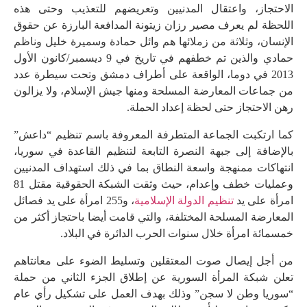
الاحتجاز، واعتقال المدنيين وتعريضهم للتعذيب وحتى هذه
اللحظة لم يعرف مصير رزان زيتونة المدافعة البارزة عن حقوق
الإنسان، وثلاثة من زملائها هم وائل حمادة وسميرة خليل وناظم
حمادي والذين تم خطفهم في تاريخ في 9 ديسمبر/كانون الأول
2013 في دوما، الواقعة على أطراف دمشق وتحت سيطرة عدد
من جماعات المعارضة المسلحة ومنها جيش الإسلام، ولا يزالون
رهن الاحتجاز حتى لحظة إعداد الحملة.
كما ارتكبت الجماعة المتطرفة المعروفة باسم تنظيم “داعش”
بالإضافة إلى جبهة النصرة التابعة لتنظيم القاعدة في سوريا،
انتهاكات ممنهجة واسعة النطاق بما في ذلك استهداف المدنيين
وعمليات خطف وإعدام، حيث وثقت الشبكة الحقوقية مقتل 81
امرأة على يد
تنظيم الدولة الإسلامية
، و255 امرأة على يد فصائل
المعارضة المسلحة المختلفة، والتي قامت أيضا باحتجاز أكثر من
خمسمائة امرأة خلال سنوات الحرب الدائرة في البلاد.
من أجل إيصال صوت المعتقلين وتسليط الضوء على معانتاهم
تعلن شبكة المرأة السورية عن إطلاق الجزء الثاني من حملة
“سوريا وطن لا سجن” وذلك بهدف العمل على تشكيل رأي عام