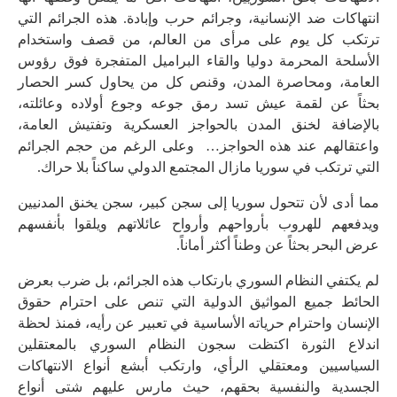
انتهاكات ضد الإنسانية، وجرائم حرب وإبادة. هذه الجرائم التي
ترتكب كل يوم على مرأى من العالم، من قصف واستخدام
الأسلحة المحرمة دوليا والقاء البراميل المتفجرة فوق رؤوس
العامة، ومحاصرة المدن، وقنص كل من يحاول كسر الحصار
بحثاً عن لقمة عيش تسد رمق جوعه وجوع أولاده وعائلته،
بالإضافة لخنق المدن بالحواجز العسكرية وتفتيش العامة،
واعتقالهم عند هذه الحواجز… وعلى الرغم من حجم الجرائم
التي ترتكب في سوريا مازال المجتمع الدولي ساكناً بلا حراك.
مما أدى لأن تتحول سوريا إلى سجن كبير، سجن يخنق المدنيين
ويدفعهم للهروب بأرواحهم وأرواح عائلاتهم ويلقوا بأنفسهم
عرض البحر بحثاً عن وطناً أكثر أماناً.
لم يكتفي النظام السوري بارتكاب هذه الجرائم، بل ضرب بعرض
الحائط جميع المواثيق الدولية التي تنص على احترام حقوق
الإنسان واحترام حرياته الأساسية في تعبير عن رأيه، فمنذ لحظة
اندلاع الثورة اكتظت سجون النظام السوري بالمعتقلين
السياسيين ومعتقلي الرأي، وارتكب أبشع أنواع الانتهاكات
الجسدية والنفسية بحقهم، حيث مارس عليهم شتى أنواع