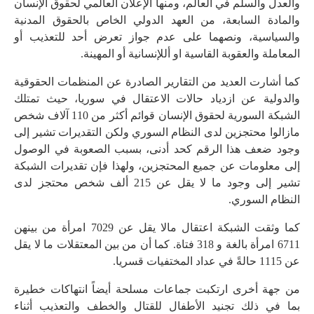
والعدل والسلم في العالم، ومنها الإعلان العالمي لحقوق الإنسان
والمادة السابعة، من العهد الدولي الخاص بالحقوق المدنية
والسياسية، ونصهما على عدم جواز تعرض أحد للتعذيب أو
المعاملة والعقوبة القاسية او أللإنسانية أو المهينة.
كما أشارت العديد من التقارير الصادرة عن المنظمات الحقوقية
والدولية عن ازدياد حالات الاعتقال في سوريا، حيث تمتلك
الشبكة السورية لحقوق الإنسان قوائم أكثر من 110 آلاف شخص
مازالوا محتجزين لدى النظام السوري ولكن التقديرات تشير إلى
وجود ضعف هذا الرقم كحد أدنى، بسبب الصعوبة في الوصول
إلى معلومات عن جميع المحتجزين، ولهذا فإن تقديرات الشبكة
تشير إلى وجود ما لا يقل عن 215 ألف شخص محتجز لدى
النظام السوري.
كما وثقت الشبكة اعتقال مالا يقل عن 7029 امرأة من بينهن
6711 امرأة بالغة و 318 فتاة. كما أن من بين المعتقلات ما لا يقل
عن 1115 حالةً في عداد المختفيات قسريا.
من جهة أخرى ارتكبت جماعات مسلحة أيضاً انتهاكات خطيرة
بما في ذلك تجنيد الأطفال للقتال والخطف والتعذيب أثناء