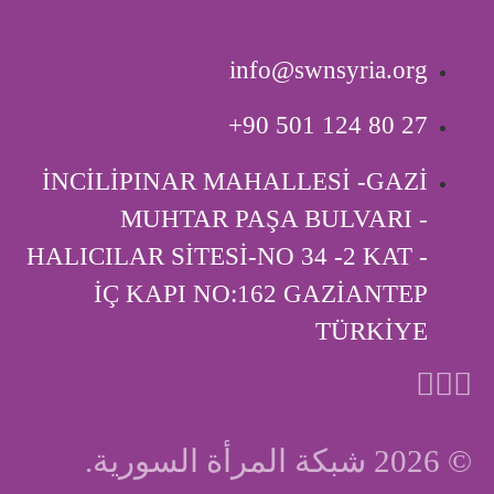
info@swnsyria.org
‎+90 501 124 80 27
İNCİLİPINAR MAHALLESİ -GAZİ
MUHTAR PAŞA BULVARI -
HALICILAR SİTESİ-NO 34 -2 KAT -
İÇ KAPI ‎NO:162 GAZİANTEP
TÜRKİYE
© 2026 شبكة المرأة السورية.