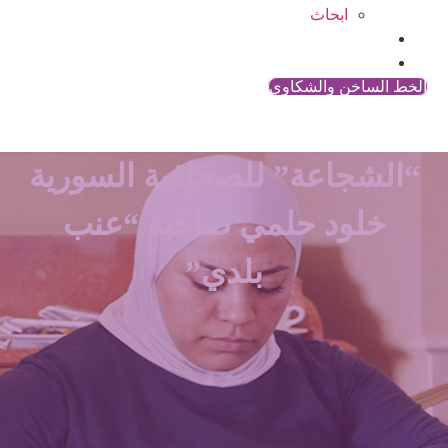
ابحاث
المقالات
اتصل بنا
الخط الساخن والشكاوي
“الشجاعة” للصحافية السورية
خلود حلمي صاحبة “عنب
بلدي”