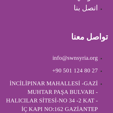
اتصل بنا
تواصل معنا
info@swnsyria.org
‎+90 501 124 80 27
İNCİLİPINAR MAHALLESİ -GAZİ
MUHTAR PAŞA BULVARI -
HALICILAR SİTESİ-NO 34 -2 KAT -
İÇ KAPI ‎NO:162 GAZİANTEP