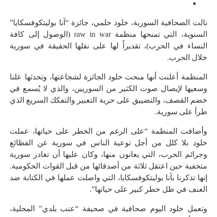
نالت الصحافية السورية، خلود حلمي، جائزة “آنا بوليتكوفسكايا”
السنوية، التي تمنحها منظمة raw in war (الوصول إلى كافة
النساء في الحرب)، تقديراً لها على نقلها الحقيقة في سورية
خلال الحرب.
المنظمة أعلنت أنها منحت خلود الجائزة لشجاعتها، وتحدثها علنا
وسعيها لإيصال صوت الكثير من السوريين، والذي لا يُسمع في
خضم القصف، والتضييق على حرية التعبير والتفكك السريع الذي
طرأ على سورية.
وأضافت المنظمة “على الرغم من الخطر على حياتها، عملت
خلود بلا كلل من أجل توعية الناس في سورية عن الفظائع
وجرائم الحرب، التي يعانون منها، وكان عليها أن تغادر سورية
متخفية حين اعتقل ثلاثة من أصدقائها من قبل القوات الحكومية.
إنها تذكرنا بآنا بوليتكوفسكايا، التي واصلت عملها في الكتابة ضد
العنف في ظل خطر كبير على حياتها”.
وتعمل خلود اليوم صحافية في صحيفة “عنب بلدي” المحلية،