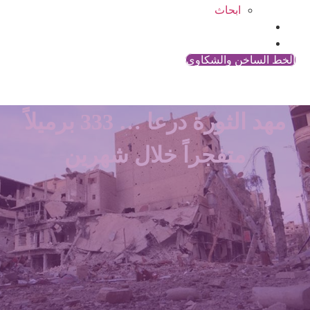
ابحاث
المقالات
اتصل بنا
الخط الساخن والشكاوي
مهد الثورة درعا … 333 برميلاً
متفجراً خلال شهرين