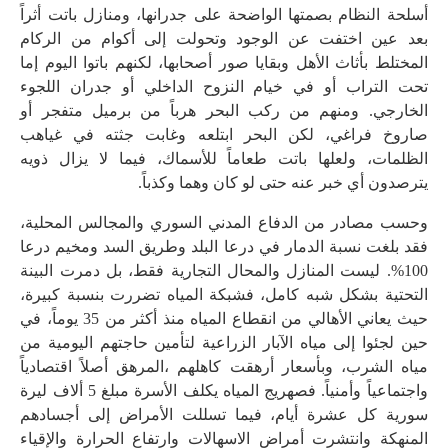
أسلحة النظام بصمتها الواضحة على جدرانها، ومنازل باتت أثراً
بعد عين اختفت عن الوجود وتحولت إلى أكوام من الركام
المختلط بأثاث الأهل وبقايا صور أصحابها، لكنهم باتوا اليوم إما
تحت التراب أو في خيام النزوح الداخلي أو جدران اللجوء
الخارجي. ومنهم من ركب البحر هرباً من برميل متفجر أو
صاروخ فراغي، لكن البحر ابتلعه وغابت جثته في غياهب
الظلمات، ولعلها باتت طعاماً للأسماك، فيما لا يزال ذويه
يترصدون أي خبر عنه حتى لو كان وهما وكذباً.
وحسب مصادر من الدفاع المدني السوري والمجالس المحلية،
فقد بلغت نسبة الدمار في درعا البلد وطريق السد ومخيم درعا
100%. ليست المنازل والمحال التجارية فقط، بل دمرت البينة
التحتية بشكل شبه كامل، فشبكة المياه تضررت بنسبة كبيرة،
حيث يعاني الأهالي من انقطاع المياه منذ أكثر من 35 يوماً، في
حين لجئوا إلى مياه الآبار الزراعية لتأمين حاجتهم اليومية من
مياه الشرب، وبأسعار أرهقت كاهلهم ،المرهق أصلاً اقتصادياً
واجتماعياً وأمنياً. فصهريج المياه يكلف الأسرة مبلغ 5 ألاف ليرة
سورية كل عشرة أيام، فيما تسللت الأمراض إلى أجسادهم
المنهكة وانتشرت أمراض الاسهالات وارتفاع الحرارة والإقياء