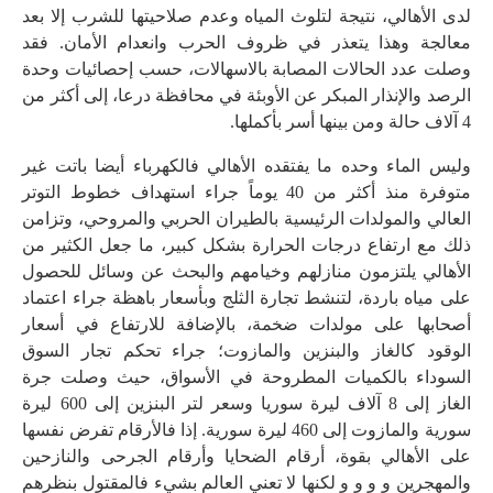
لدى الأهالي، نتيجة لتلوث المياه وعدم صلاحيتها للشرب إلا بعد
معالجة وهذا يتعذر في ظروف الحرب وانعدام الأمان. فقد
وصلت عدد الحالات المصابة بالاسهالات، حسب إحصائيات وحدة
الرصد والإنذار المبكر عن الأوبئة في محافظة درعا، إلى أكثر من
4 آلاف حالة ومن بينها أسر بأكملها.
وليس الماء وحده ما يفتقده الأهالي فالكهرباء أيضا باتت غير
متوفرة منذ أكثر من 40 يوماً جراء استهداف خطوط التوتر
العالي والمولدات الرئيسية بالطيران الحربي والمروحي، وتزامن
ذلك مع ارتفاع درجات الحرارة بشكل كبير، ما جعل الكثير من
الأهالي يلتزمون منازلهم وخيامهم والبحث عن وسائل للحصول
على مياه باردة، لتنشط تجارة الثلج وبأسعار باهظة جراء اعتماد
أصحابها على مولدات ضخمة، بالإضافة للارتفاع في أسعار
الوقود كالغاز والبنزين والمازوت؛ جراء تحكم تجار السوق
السوداء بالكميات المطروحة في الأسواق، حيث وصلت جرة
الغاز إلى 8 آلاف ليرة سوريا وسعر لتر البنزين إلى 600 ليرة
سورية والمازوت إلى 460 ليرة سورية. إذا فالأرقام تفرض نفسها
على الأهالي بقوة، أرقام الضحايا وأرقام الجرحى والنازحين
والمهجرين و و و و لكنها لا تعني العالم بشيء فالمقتول بنظرهم