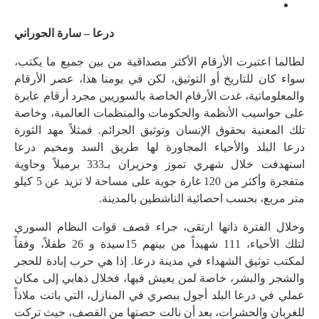
درعا – سارة الحوراني
لطالما اعتبرت الأرقام الأكثر مصداقية من بين جميع ما يكتب،
سواء كان للتاريخ أو التوثيق، لكن في يومنا هذا، عصر الأرقام
والمعلوماتية، غدت الأرقام الخاصة بالسوريين مجرد أرقام عابرة
على حواسيب الأنظمة والحكومات والمنظمات العالمية، وخاصة
تلك المعنية بحقوق الإنسان وتوثيق الجرائم. فمثلاً مهد الثورة
درعا البلد والأحياء المجاورة لها طريق السد ومخيم درعا
استهدفت خلال شهري تموز وحزيران بـ333 برميلاً وحاوية
متفجرة وأكثر من 120 غارة جوية على مساحة لا تزيد عن 5 كيلو
متر مربع، بحسب احصائية الناشطين بالمدينة.
وخلال الفترة ذاتها ارتقى، جراء قصف قوات النظام السوري
لتلك الأحياء، 111 شهيداً من بينهم 15سيدة و 26 طفلاً، وفقاً
لمكتب توثيق الشهداء في مدينة درعا. إذا هي حرب إبادة للحجر
والشجر والبشر، خاصة لمن يعيش فيها، فخلال ذهابي إلى مكان
عملي في درعا البلد أجول ببصري في المنازل، التي باتت ملاذاً
للغربان والحشرات، بعد أن نالت حصتها من القصف، حيث تركت