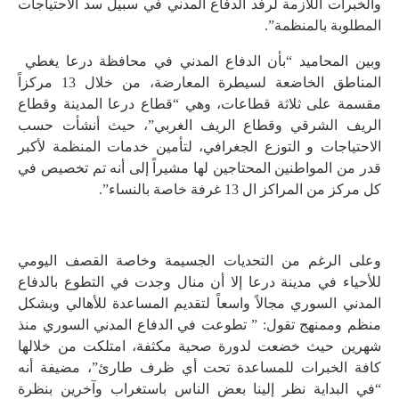
والخبرات اللازمة لرفد الدفاع المدني في سبيل سد الاحتياجات
المطلوبة بالمنظمة”.
وبين المحاميد “بأن الدفاع المدني في محافظة درعا يغطي
المناطق الخاضعة لسيطرة المعارضة، من خلال 13 مركزاً
مقسمة على ثلاثة قطاعات، وهي “قطاع درعا المدينة وقطاع
الريف الشرقي وقطاع الريف الغربي”، حيث أنشأت حسب
الاحتياجات و التوزع الجغرافي، لتأمين خدمات المنظمة لأكبر
قدر من المواطنين المحتاجين لها مشيراً إلى أنه تم تخصيص في
كل مركز من المراكز ال 13 غرفة خاصة بالنساء”.
وعلى الرغم من التحديات الجسيمة وخاصة القصف اليومي
للأحياء في مدينة درعا إلا أن منال وجدت في التطوع بالدفاع
المدني السوري مجالاً واسعاً لتقديم المساعدة للأهالي وبشكل
منظم وممنهج تقول: ” تطوعت في الدفاع المدني السوري منذ
شهرين حيث خضعت لدورة صحية مكثفة، امتلكت من خلالها
كافة الخبرات للمساعدة تحت أي ظرف طارئ”، مضيفة أنه
“في البداية نظر إلينا بعض الناس باستغراب وآخرين بنظرة