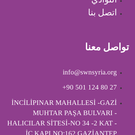
اتصل بنا
تواصل معنا
info@swnsyria.org
‎+90 501 124 80 27
İNCİLİPINAR MAHALLESİ -GAZİ
MUHTAR PAŞA BULVARI -
HALICILAR SİTESİ-NO 34 -2 KAT -
İÇ KAPI ‎NO:162 GAZİANTEP