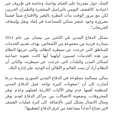
الشك حول مقدرتنا على القيام بواجبنا، وخاصة في ظروف غير
اعتيادية كالقصف اليومي بالبراميل المتفجرة والطيران الحربي،
لكن مع مرور الوقت بدأت النظرة بالتغير والاقتناع شيئاً فشيئاً
بضرورة وجود عنصر نسائي للمساعدة في إنقاذ ونقل وإسعاف
الجريحات”.
تشكل الدفاع المدني في الثامن من نيسان من عام 2014
بمبادرة ﻓﺮﺩﻳﺔ ﻣﻦ ﻣﺠﻤﻮﻋﺔ ﻣﻦ الأشخاص، بهدف تقديم ﺍﻟﺨﺪﻣﺎﺕ
ﻟﻠﻤﻨﺎﻃﻖ ﺍﻟﺘﻲ ﺧﺮﺟﺖ ﻋﻦ ﺳﻴﻄﺮﺓ ﺍﻟﻨﻈﺎﻡ، ﻭﺍﻟﺘﻲ ﺣﺮﻣﻬﺎ ﺍﻟﻨﻈﺎﻡ
ﻣﻦ ﻫﺬﻩ ﺍﻟﺨﺪﻣﺎﺕ ﻟﺴﺒﺒﻴﻦ: ﺃﻭﻟﻬﻤﺎ ﺃﻧﻬﺎ ﻛﺎﻧﺖ ﻋﻘﻮﺑﺔ ﺟﻤﺎﻋﻴﺔ
ﻟﺴﻜﺎﻥ ﺍﻟﻤﺪﻥ ﻭﺍﻟﺒﻠﺪﺍﺕ ﺍﻟﺘﻲ ﺧﺮﺟﺖ ﻋﻦ ﺳﻴﻄﺮﺗﻪ، ﻭﺍﻟﺜﺎﻧﻲ ﺃﻥ
ﺍﻟﻨﻈﺎﻡ ﺃﺭﺍﺩ ﺃﻥ ﻳﺜﺒﺖ ﻟﻠﻌﺎﻟﻢ ﻭ ﺍﻷهالي ﺃﻧﻪ ﺍﻟﻮﺣﻴﺪ ﻋﻠﻰ ﺇﺩﺍﺭﺓ البلاد.
سالي مسالمة متطوعة في الدفاع المدني السوري بمدينة درعا
أشارت إلى أن “صعوبات كثيرة تواجه عمل الدفاع المدني
كمنظمة أهمها ﻋﺪﻡ ﺗﻮﻓﺮ الآليات اللازمة ﻟﻌﻤﻠﻬﻢ ﻭﻋﺪﻡ ﺗﻮﻓﺮ
ﺍﻟﻤﺤﺮﻭﻗﺎﺕ، ﻭﺻﻌﻮﺑﺔ ﺍﻻتصالات ﺑﻴﻦ ﻣﺮﺍﻛﺰ ﺍﻟﺪﻓﺎﻉ لعدم ﺗﻮﻓﺮ
ﻭﺳﺎﻝ ﺍﻻتصال بشكل كبير، بالإضافة ﺇﻟﻰ ﻛﺜﺮﺓ ﻋﻤﻠﻴﺎﺕ ﺍﻟﻘﺼﻒ
ﺍﻟﺘﻲ ﺗﺤﺘﺎﺝ ﺃﻋﺪﺍﺩﺍً ﻣﻀﺎﻋﻔﺔ ﻣﻦ ﻓﺮﻕ ﺍﻟﺪﻓﺎﻉ ﻟﺘﻐﻄﻴﺘﻬﺎ”.