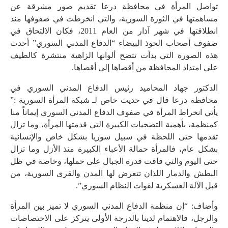
تواصل المرأة في محافظة درعا تقديم صور مشرقة عن
مساهمتها في الثورة السورية، والتي انخرطت في صفوفها منذ
انطلاقتها في شهر آذار من العام 2011، فكان الالتحاق في
صفوف أصحاب الخوذ البيضاء “الدفاع المدني السوري” أحدث
هذه الصورة التي بدأت تتضح ألوانها الزاهية منتشرة كالطيف
على امتداد المحافظة من أقصاها إلى أقصاها.
الدكتور جهاد المحاميد رئيس الدفاع المدني السوري في
محافظة درعا قال في حديث خاص لـ شبكة المرأة السورية :”
يأتي انخراط المرأة في صفوف الدفاع المدني السوري إيماناً منا
كمنظمة، بأهمية التضحيات الكبيرة التي قدمتها المرأة، وما تزال
تقدمها حتى اللحظة في سبيل سوريا بشكل خاص والإنسانية
بشكل عام، فالمرأة حمالة الأعباء الكبيرة منذ الأزل وما تزال
حتى اليوم والتي فاقت قدرة الجبال على حملها، وخاصة في ظل
البطش والدمار اللذان تتعرض لها المدن والقرى السورية، من
قبل الآلة العسكرية لقوات النظام السوري”.
وأضاف: “إن منظمة الدفاع المدني السوري لا تميز بين المرأة
والرجل، فالاهتمام لدينا بالدرجة الأولى يتركز على الاختصاصات