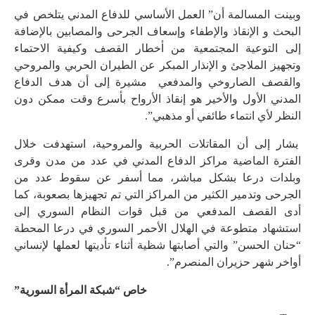
وبينت المسالمة أن” ﺍﻟﻌﻤﻞ الأساسي ﻟﻠﺪﻓﺎﻉ ﺍﻟﻤﺪﻧﻲ ﻳﺘﻠﺨﺺ ﻓﻲ
ﺍﻟﺒﺤﺚ ﻭ الإنقاذ والإطفاء ﻭإﺳﻌﺎﻑ ﺍﻟﺠﺮﺣﻰ ﻭﺍﻟﻤﺼﺎﺑﻴﻦ بالإضافة
إلى ﺍﻟﺘﻮﻋﻴﺔ ﺍﻟﻤﺠﺘﻤﻌﻴﺔ ﻣﻦ ﺃﺧﻄﺎﺭ ﺍﻟﻘﺼﻒ ﻭﻛﻴﻔﻴﺔ ﺍﻻﺣﺘﻤﺎﺀ
ﻭﺗﺠﻬﻴﺰ ﺍﻟﻤﻼﺟﺊ ﻭ ﺍﻹنذار المبكر عن الطيران الحربي والمروحي
والقصف الصاروخي والمدفعي مشيرة إلى أن هدف الدفاع
المدني الأول والأخير هو إنقاذ الأرواح بأسرع وقت ممكن دون
النظر لأي انتماء طائفي أو مذهبي”.
يشار إلى أن المقاتلات الحربية والمروحية، استهدفت خلال
الفترة الماضية مراكز الدفاع المدني في عدد من مدن وقرى
وبلدات درعا بشكل مباشر، مما أسفر عن سقوط عدد من
الجرحى وتدمير الكثير من المراكز التي تم تجهيزها بصعوبة، كما
أدى القصف المدفعي من قبل قوات النظام السوري إلى
استشهاد متطوعة في الهلال الأحمر السوري في درعا المحطة
“حنان الحسن” والتي أصابتها شظية أثناء تأديتها لعملها لإنساني
أواخر شهر حزيران المنصرم”.
خاص “شبكة المرأة السورية”