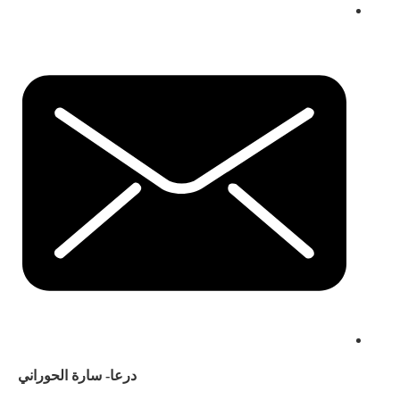
درعا- سارة الحوراني