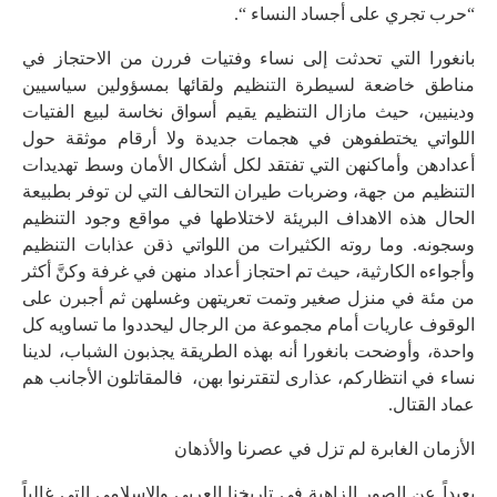
“حرب تجري على أجساد النساء “.
بانغورا التي تحدثت إلى نساء وفتيات فررن من الاحتجاز في
مناطق خاضعة لسيطرة التنظيم ولقائها بمسؤولين سياسيين
ودينيين، حيث مازال التنظيم يقيم أسواق نخاسة لبيع الفتيات
اللواتي يختطفوهن في هجمات جديدة ولا أرقام موثقة حول
أعدادهن وأماكنهن التي تفتقد لكل أشكال الأمان وسط تهديدات
التنظيم من جهة، وضربات طيران التحالف التي لن توفر بطبيعة
الحال هذه الاهداف البريئة لاختلاطها في مواقع وجود التنظيم
وسجونه. وما روته الكثيرات من اللواتي ذقن عذابات التنظيم
وأجواءه الكارثية، حيث تم احتجاز أعداد منهن في غرفة وكنَّ أكثر
من مئة في منزل صغير وتمت تعريتهن وغسلهن ثم أجبرن على
الوقوف عاريات أمام مجموعة من الرجال ليحددوا ما تساويه كل
واحدة، وأوضحت بانغورا أنه بهذه الطريقة يجذبون الشباب، لدينا
نساء في انتظاركم، عذارى لتقترنوا بهن، فالمقاتلون الأجانب هم
عماد القتال.
الأزمان الغابرة لم تزل في عصرنا والأذهان
بعيداً عن الصور الزاهية في تاريخنا العربي والاسلامي التي غالباً