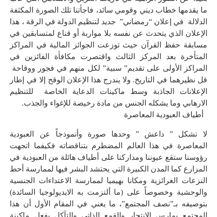
ما يقدمها خطاب ديني وقومي سائد، فاجأتنا تلك الصورة المكثفة
الدلالة في إعلان “رمضاني” جديد لتنظيم الدولة في الرقة ، هذا
الإعلان الذي يتحدث عن نفسه بلا مواربة أو قناع لمتسابقين في
مسابقة حفظ القرآن حيث توزعت الجوائز المالية في المراكز
المتأخرة بعد المركز الثالث واقتصرت مكافأة الفائزين في
المراكز الأولى على تقديم” سبية” لكل منهم في فجور ووقاحة
قل نظيرهما في التاريخ. ولا يندرج هذا الإعلان الوقح إلا في إطار
الإعلانات الجاذبة وسط ماكينات الدعاية الخاصة للتنظيم
الارهابي وما يشكله الجنس من مادة رخيصة للإغواء والجذب.
أطياف العبودية المعاصرة
لا تشكل ” داعش ” وحدها صورة وأنموذجاً عن العبودية
المعاصرة في هذا العالم المضطرم بتناقضاته فكيفما اتجهت
رؤوسنا ستقع عيوننا ومداركنا على أطياف هائلة من العبودية في
المزارع كما المدن الكبيرة التي يحتشد البشر فيها لممارسة أحط
النزعات الغرائزية ومكانا بهيميا لممارسة الاعتداءات الجنسية
والوحشية وخصوصاً على (ما ألتزمت به الايديولوجيا السائدة)
بتوصيفه بـ”نصف المجتمع”، ما يعني في المقام الأول أن هذا
المجتمع يمارس الانتحار والقمع الذاتي والتآكل بفعل ماكينة