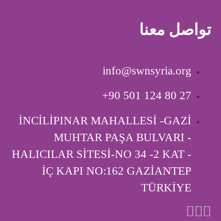
تواصل معنا
info@swnsyria.org
‎+90 501 124 80 27
İNCİLİPINAR MAHALLESİ -GAZİ
MUHTAR PAŞA BULVARI -
HALICILAR SİTESİ-NO 34 -2 KAT -
İÇ KAPI ‎NO:162 GAZİANTEP
TÜRKİYE