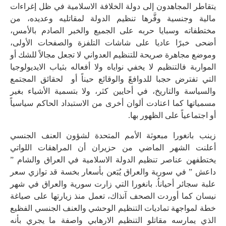
يتقاطر المجاهدون إلى دولة الخلافة الاسلامية في ظل إغراءات
مالية وجنسية وفَّرها تنظيم الدولة لمقاتليه وعديده، من
مختطفاته وسبايا حربه على الجميع والخبر الصادم بالأمس،
أضحى خبرًا عاديا على شاشات التلفزة والصفحات الأولى،
وموضع مجاهرة صريحة للتنظيم العدواني لا تجعل مجالاً للشك أو
المواربة فالتنظيم لا يخفي نواياه ولا أفعاله بثياب الايديولوجيا
التي تفترض حجبا للدوافعً والوقائع حيناً أو لحقائق المجتمع
والسياسة والتاريخ، في أحايين كثر، ولا بتسمية الأشياء بغير
مسمياتها كما اعتادت ألوان أخرى من الاستبداد الحاكم سياسياً
أو اجتماعياً على الظهور بها.
زينب بانغورا مبعوثة الأمم المتحدة لشؤون العنف الجنسي
أعلنت الشهر الماضي من حزيران أن المراهقات اللواتي
يختطفهن عناصر تنظيم الدولة الاسلامية في العراق والشام ”
داعش ” في سورية والعراق يُبَعن بأسعار بخسة قد توازي سعر
علبة سجائر أحياناُ. بانغورا التي زارت سورية والعراق في شهر
نيسان كما أوردت الصحف آنذاك، تعمل منذ زيارتها على صياغة
خطة لمواجهة تماديات التنظيم الوحشي والعنف الجنسي الفظيع
الذي يمارسه مقاتلو التنظيم الارهابي واصفة ما يجري بأنه