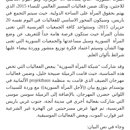
للاجئين، وذلك
ضمن فعاليات المسير العالمي للنساء 2015، الذي
يهتم بحقوق المرأة على الساحة الدولية. حيث سيتم التجمع في
باريس،
وسيكون المحور الاساسي للفعاليات في اليوم نفسه 20
حزيران 2015، وستتواجد كافة الجمعيات الفرنسية التي تعنى
بشأن المرأة حيث ستكون فرصة هامة جداً للتعريف عن وضع
المرأة
السورية وسبل مساعدتها والجمعيات السورية التي تعنى
بهذا الشأ
ن وسيتم اعتماد فكرة توزيع منشور ووردة بيضاء عليها
شرائط بألوان العلم.
وقد شاركت “شبكة المرأة السورية” ببعض الفعاليات التي تخص
هذه المناسبة، حيث قامت الزميلة صبيحة خليل، وضمن فعاليات
مهرجان الصيف الذي قامت به منظمة projekthaus الألمانية في
بوتسدام بتوزيع بيان ((لأجل المرأة السورية)) مع وردة للسيدات
اللواتي حضرن المهرجان. بالإضافة إلى الزميلة سوسن موسى
التي شاركت بفعالية أخرى في مدينة أنجة، جنوب غربي باريس
الفرنسية، تم فيها عرض مسرحيتين عن الهجرة غير الشرعية
عبر قوارب الموت، وبعض الفعاليات الموسيقية.
وجاء في نص البيان: