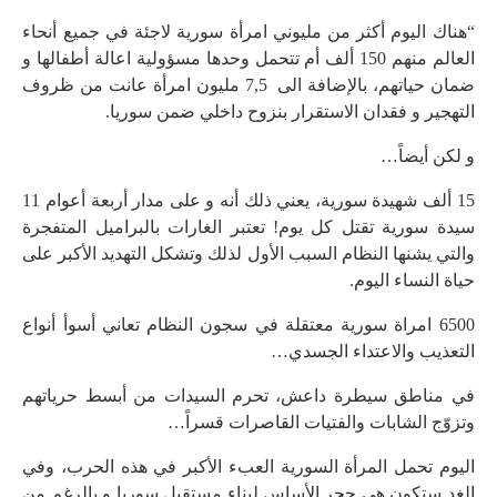
“هناك اليوم أكثر من مليوني امرأة سورية لاجئة في جميع أنحاء
العالم منهم 150 ألف أم تتحمل وحدها مسؤولية اعالة أطفالها و
ضمان حياتهم، بالإضافة الى
7,5
مليون امرأة عانت من ظروف
التهجير و فقدان الاستقرار بنزوح داخلي ضمن سوريا.
و لكن أيضاً…
15 ألف شهيدة سورية، يعني ذلك أنه و على مدار أربعة أعوام 11
سيدة سورية تقتل كل يوم! تعتبر الغارات بالبراميل المتفجرة
والتي يشنها النظام السبب الأول لذلك وتشكل التهديد الأكبر على
حياة النساء اليوم.
6500 امراة سورية معتقلة في سجون النظام تعاني أسوأ أنواع
التعذيب والاعتداء الجسدي…
في مناطق سيطرة داعش، تحرم السيدات من أبسط حرياتهم
وتزوّج الشابات والفتيات القاصرات قسراً…
اليوم تحمل المرأة السورية العبء الأكبر في هذه الحرب، وفي
الغد ستكون هي حجر الأساس لبناء مستقبل سوريا و بالرغم من