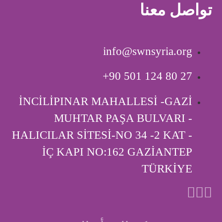
تواصل معنا
info@swnsyria.org
‎+90 501 124 80 27
İNCİLİPINAR MAHALLESİ -GAZİ
MUHTAR PAŞA BULVARI -
HALICILAR SİTESİ-NO 34 -2 KAT -
İÇ KAPI ‎NO:162 GAZİANTEP
TÜRKİYE