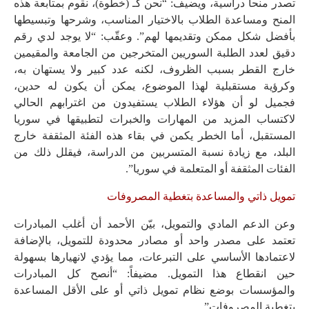
تصدر منحاً دراسية، ويضيف: “نحن كـ (خطوة)، نقوم بمتابعة هذه
المنح ومساعدة الطلاب بالاختيار المناسب، وشرحها وتبسيطها
بأفضل شكل ممكن وتقديمها لهم”. وعقّب: “لا يوجد لدي رقم
دقيق لعدد الطلبة السوريين المتخرجين من الجامعة والمقيمين
خارج القطر بسبب الظروف، لكنه عدد كبير ولا يستهان به،
وكرؤية مستقبلية لهذا الموضوع، يمكن أن يكون له حدين،
فجميل لو أن هؤلاء الطلاب يستفيدون من اغترابهم الحالي
لاكتساب المزيد من المهارات والخبرات لتطبيقها في سوريا
المستقبل، أما الخطر يكمن في بقاء هذه الفئة المثقفة خارج
البلد، مع زيادة نسبة المتسربين من الدراسة، فيقلل ذلك من
الفئات المثقفة أو المتعلمة في سوريا”.
تمويل ذاتي والمساعدة بتغطية المصروفات
وعن الدعم المادي والتمويل، بيّن الأحمد أن أغلب المبادرات
تعتمد على مصدر واحد أو مصادر محدودة للتمويل، بالإضافة
لاعتمادها الأساسي على التبرعات، مما يؤدي لانهيارها بسهولة
حين انقطاع هذا التمويل. مضيفاً: “أنصح كل المبادرات
والمؤسسات بوضع نظام تمويل ذاتي أو على الأقل المساعدة
بتغطية المصروفات”.