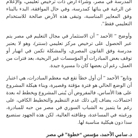
المدرسة في مصر، وشراء أرض ذات ترخيص تعليمي، والإعلام
عن الرغبة في بنائها كمدرسة، وفي حال الموافقة، البدء بالبناء
وفق المعايير المناسبة، وتبقى هذه الأرض صالحة للاستخدام
التعليمي فقط”.
وأوضح ” الأحمد ” أن الاستثمار في مجال التعليم في مصر يتم
عبر الحصول على ترخيص مركز تعليمي (سنتر)، وهو لا يعتبر
مدرسة وفق القانون المصري، والمشكلة تكمن في انهيار أو
توقف بعض المبادرات أو المؤسسات غير الربحية، بعد فترات من
العمل، رغم أن بعضها كان ذا مسيرة جيدة.
وتابع” الأحمد ” أن أول خطأ تقع فيه معظم المبادرات، هي اعتبار
أن الوضع الحالي هو فترة مؤقتة وقصيرة، وبناء هيكلة المشروع
على هذا الأساس، فالمفروض أن يُبنى المشروع ويخطط له بعدة
احتمالات، يضاف إلى ذلك عدم التنظيم والتخطيط الكافي، على
رغم ما يتميز به الشباب السوري في مصر من حبه للمبادرة،
ورغبته في المساعدة، وطاقته العالية، لكن هذه الجهود ستضيع
سدا دون هيكلية مناسبة لها.
د. سامي الأحمد، مؤسس “خطوة” في مصر