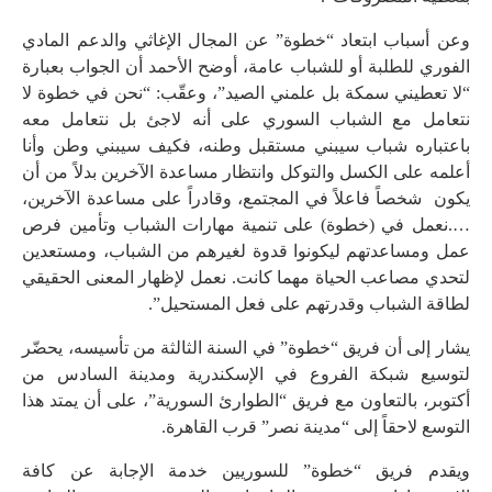
وعن أسباب ابتعاد “خطوة” عن المجال الإغاثي والدعم المادي
الفوري للطلبة أو للشباب عامة، أوضح الأحمد أن الجواب بعبارة
“لا تعطيني سمكة بل علمني الصيد”، وعقّب: “نحن في خطوة لا
نتعامل مع الشباب السوري على أنه لاجئ بل نتعامل معه
باعتباره شباب سيبني مستقبل وطنه، فكيف سيبني وطن وأنا
أعلمه على الكسل والتوكل وانتظار مساعدة الآخرين بدلاً من أن
يكون شخصاً فاعلاً في المجتمع، وقادراً على مساعدة الآخرين،
….نعمل في (خطوة) على تنمية مهارات الشباب وتأمين فرص
عمل ومساعدتهم ليكونوا قدوة لغيرهم من الشباب، ومستعدين
لتحدي مصاعب الحياة مهما كانت. نعمل لإظهار المعنى الحقيقي
لطاقة الشباب وقدرتهم على فعل المستحيل”.
يشار إلى أن فريق “خطوة” في السنة الثالثة من تأسيسه، يحضّر
لتوسيع شبكة الفروع في الإسكندرية ومدينة السادس من
أكتوبر، بالتعاون مع فريق “الطوارئ السورية”، على أن يمتد هذا
التوسع لاحقاً إلى “مدينة نصر” قرب القاهرة.
ويقدم فريق “خطوة” للسوريين خدمة الإجابة عن كافة