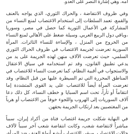
أمه. وهي إشارة النصر على العدو.
وفي ظروف الانتفاضة ، والحراك الثوري، الذي يواجه بالعنف
والقمع، تعمد السلطات إلى استخدام الاغتصاب لمنع النساء من
المشاركة في الأعمال الثورية كما حصل في مصر، وسوريا
،وباقي دول الربيع العربي. وسيلة ضغط على الأهالي لمنع النساء
من الخروج من المنزل ، والإساءة للنساء الثائرات. المرأة
السورية تعرضت لجريمة الاغتصاب في ظروف الحراك الثوري
السلمي، حيث تعرضت الآلاف منهن لهذه الجريمة على يد من
يدعي تطبيق القانون، وقد تم استخدامه في سياق الاعتقال
والاستجواب في أقبية النظام، كما تعرضت النساء للاغتصاب في
المناطق المحررة التي تم السيطرة عليها من قبل النظام، وقد
تعرضت المرأة أيضاً للاغتصاب على يد القوى المتشددة إما
انتقاماً أو ثأراً، تحت اسم السبايا و خطف النساء، كل ذلك دعا
آلاف السوريات إلى الهروب واللجوء خوفاً من الاغتصاب أو هرباً
من المغتصبين بعد ارتكاب الجريمة بحقهن.
في النهاية شكلت جريمة اغتصاب فتاة من أكراد إيران، سبباً
مباشراً لانتفاضة شعب، وكانت انتفاضة شعب آخر سبباً لآلاف
حالات الاغتصاب. ويبقى الاغتصاب أبشع أنواع العنف ضد المرأة،