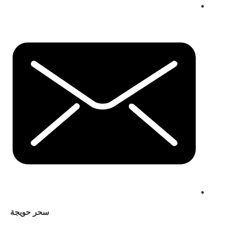
سحر حويجة