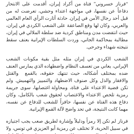
“فرناز خسروني” فتاة من أكراد إيران، أقدمت على الانتحار
دفاعاً عن نفسها، في مواجهة اعتداء وحشي، تعرضت له من
قبل أحد رجال الأمن في إيران. حادثة أثارت الرأي العام العالمي
والعربي، وكان لها وقع الصاعقة على الشعب الكردي في إيران،
حيث انتفضت مدن ومناطق كردية ضد سلطة الملالي في إيران،
مطالبة بمحاكمة الجاني، وردت السلطات الإيرانية بعنف سقط
نتيجته شهداء وجرحى.
الشعب الكردي في إيران مثله مثل بقية مكونات الشعب
الإيراني، يعاني من تعسف النظام واضطهاده الذي يمارس العنف
ضده بمختلف أشكاله، حيث تنتهك حقوقه، بالقمع والقتل
والافقار والذل وكل صنوف الاضطهاد والتمييز والتهميش. ولم
تكن قضية الاعتداء على فتاة، ومحاولة اغتصابها، سوى جريمة
رمزية تلخص الاعتداء والاغتصاب لحقوق شعب بالكامل، وكان
دفاع هذه الفتاة عن نفسها، حافزاً للشعب للدفاع عن نفسه،
مهما كانت النتيجة، في تحد واضح لآلة القمع الإيرانية.
فرناز لم تكن إلا رمزاً ودليلاً وإشارة لطريق صعب يجب اجتيازه
في سبيل الحرية، لا تختلف عن رمزية أبو العزيزي في تونس، ولا