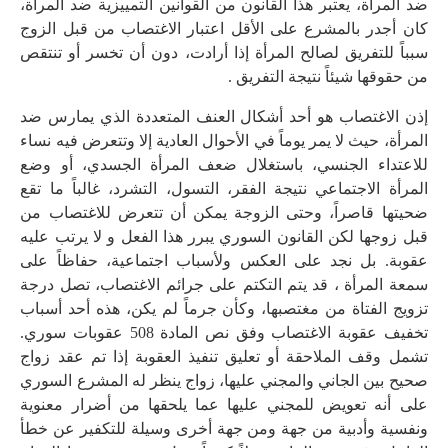
ضد المرأة، يعتبر هذا القانون من القوانين التمييزية ضد المرأة،
كان أجدر بالمشرع على الأقل اعتبار الاغتصاب من قبل الزوج
سبباً للتفريق لصالح المرأة إذا أرادت، دون أن تخسر أو تنتقص
من حقوقها شيئاً نتيجة التفريق .
إذن الاغتصاب هو أحد أشكال العنف المتعددة الذي يمارس ضد
المرأة، حيث لا يمر يوماً في الأحوال العادية إلا وتتعرض فيه نساء
للاعتداء الجنسي، باستغلال ضعف المرأة الجسدي، أو وضع
المرأة الاجتماعي نتيجة الفقر، التسول، التشرد، غالباً ما تقع
ضحيتها قاصراً، وحتى الزوجة يمكن أن تتعرض للاغتصاب من
قبل زوجها لكن القانون السوري يبرر هذا الفعل و لا يرتب عليه
عقوبة. بل نجد على العكس ولأسباب اجتماعية، حفاظاً على
سمعة المرأة ، قد يتم التكتم على جرائم الاغتصاب، تصل درجة
تزويج الفتاة من مغتصبها، وكأن جرماً لم يكن، هذه أحد أسباب
تخفيف عقوبة الاغتصاب وفق نص المادة 508 عقوبات سوري.
تشمل وقف الملاحقة أو تعليق تنفيذ العقوبة إذا تم عقد زواج
صحيح بين الجاني والمجني عليها، زواج ينظر له المشرع السوري
على أنه تعويض للمجني عليها عما يلحقها من أضرار معنوية
ونفسية وأدبية من جهة ومن جهة أخرى وسيلة للتكفير عن خطأ