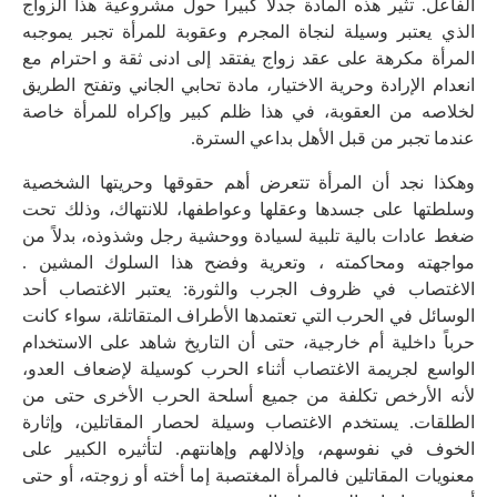
الفاعل. تثير هذه المادة جدلاً كبيراً حول مشروعية هذا الزواج
الذي يعتبر وسيلة لنجاة المجرم وعقوبة للمرأة تجبر يموجبه
المرأة مكرهة على عقد زواج يفتقد إلى ادنى ثقة و احترام مع
انعدام الإرادة وحرية الاختيار، مادة تحابي الجاني وتفتح الطريق
لخلاصه من العقوبة، في هذا ظلم كبير وإكراه للمرأة خاصة
عندما تجبر من قبل الأهل بداعي السترة.
وهكذا نجد أن المرأة تتعرض أهم حقوقها وحريتها الشخصية
وسلطتها على جسدها وعقلها وعواطفها، للانتهاك، وذلك تحت
ضغط عادات بالية تلبية لسيادة ووحشية رجل وشذوذه، بدلاً من
مواجهته ومحاكمته ، وتعرية وفضح هذا السلوك المشين .
الاغتصاب في ظروف الجرب والثورة: يعتبر الاغتصاب أحد
الوسائل في الحرب التي تعتمدها الأطراف المتقاتلة، سواء كانت
حرباً داخلية أم خارجية، حتى أن التاريخ شاهد على الاستخدام
الواسع لجريمة الاغتصاب أثناء الحرب كوسيلة لإضعاف العدو،
لأنه الأرخص تكلفة من جميع أسلحة الحرب الأخرى حتى من
الطلقات. يستخدم الاغتصاب وسيلة لحصار المقاتلين، وإثارة
الخوف في نفوسهم، وإذلالهم وإهانتهم. لتأثيره الكبير على
معنويات المقاتلين فالمرأة المغتصبة إما أخته أو زوجته، أو حتى