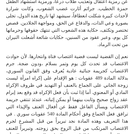
عن رمزية اعتقال وتعذيب طلاب درعا، ورمزية استشهاد الطفل
حمزة الخطيب. جرائم أثارت غضب الشعوب، وكانت شرارة
لأحداث كبيرة شكلت انعطافاً، سيشهد لها تاريخ هذه الدول، تجلى
بصورة وعي الذات، والدفاع عن الحق، ومواجهة الجلادين. قصص
تختصر وتكثف، حكاية هذه الشعوب التي تنتهك حقوقها وحرماتها
كل يوم، وعبر عقود من السنين، حكايات شائعة أشعلت النيران
من تحت الرماد.
نعم إن القضية ليست قضية اغتصاب فتاة وانتحارها. لأن حوادث
الاغتصاب قد تحدث كل يوم وتمر بسلام ،ودون ضجة. جرم
الاغتصاب كجريمة جنائية عادية يُعرف وفق القانون السوري،
بدلالة المادة 489 عقوبات : هو الإقدام على إكراه امرأة ليست
زوجة الجاني على الجماع بالعنف أو التهديد في ظروف الإكراه
المادي أو المعنوي. أما إذا ثبت بأن فعل الإكراه قد وقع بعد إبرام
عقد زواج صحيح وثابت بينهما أو يمكن إثباته، عندئذ تنتفي جريمة
الاغتصاب ويسأل الفاعل فقط عن أفعال العنف والإيذاء التي
ترافق فعل الجماع وفق أحكام المادة 540 عقوبات سوري . في
هذا التعريف وهذه المادة نجد تبريراً من قبل المشرع لجرم
الاغتصاب المرتكب من قبل الزوج بحق زوجته. وتبريراً للعنف