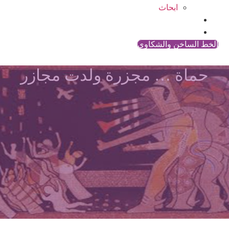
ابحاث
المقالات
اتصل بنا
الخط الساخن والشكاوي
حماة … مجزرة ولدت مجازر