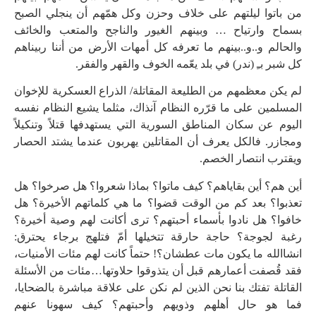
من باتوا ليلتهم على خلاف وحزن وكل همّهم أن ينجلي الصبح
بسماح وارتياح … وبينهم الغيور والناجح والمتعب والخائف
والحالم و..و..بينهم ما تعرفه كل أمهات الأرض من أننا ربيناهم
كل شبر بـِ (ندر) في بلد يعّمه الخوف والقهر والفقر.
لم يكن معظمهم من الطليعة المقاتلة/ الذراع العسكرية للإخوان
المسلمين على ما قرّره النظام آنذاك، مثلما يشيع النظام نفسه
اليوم عن سكان المناطق السورية التي يستهدفها قتلاً وتنكيلاً
ومجازر. فالكل يعرف أن المقاتلين يهربون عندما يشتد الحصار
ويقترب انتصار الخصم.
أين هم؟ أين بقاياهم؟ كيف ماتوا؟ بماذا شعروا؟ هل صرخوا؟ هل
تعذبوا؟ بعد كم من الوقت قضوا؟ ما هي كلماتهم الأخيرة؟ هل
خافوا؟ هل نادوا بأسماء أحبتهم؟ ترى أكانت لهم وصية أخيرة؟
رغبة لجوجة؟ حاجة حارقة تتخيلها أمّ فتلهج برجاء يحترق:
انشاالله ما يكون مات عطشان؟! حتماً كانت لهم مئات الأمنيات،
فقد قُصفت أعمارهم قبل أن يتذوقوا حلاوتها…مئات من الأسئلة
القاتلة تفتك بنا نحن الذين لم نكن على علاقة مباشرة بالضحايا،
فما هو حال أهلهم وذويهم وأحبتهم؟ كيف سهونا عنهم