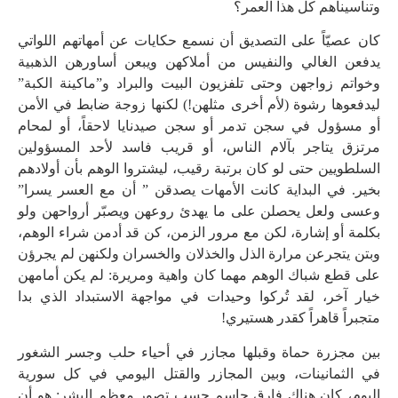
وتناسيناهم كل هذا العمر؟
كان عصيّاً على التصديق أن نسمع حكايات عن أمهاتهم اللواتي
يدفعن الغالي والنفيس من أملاكهن ويبعن أساورهن الذهبية
وخواتم زواجهن وحتى تلفزيون البيت والبراد و”ماكينة الكبة”
ليدفعوها رشوة (لأم أخرى مثلهن!) لكنها زوجة ضابط في الأمن
أو مسؤول في سجن تدمر أو سجن صيدنايا لاحقاً، أو لمحام
مرتزق يتاجر بآلام الناس، أو قريب فاسد لأحد المسؤولين
السلطويين حتى لو كان برتبة رقيب، ليشتروا الوهم بأن أولادهم
بخير. في البداية كانت الأمهات يصدقن ” أن مع العسر يسرا”
وعسى ولعل يحصلن على ما يهدئ روعهن ويصبّر أرواحهن ولو
بكلمة أو إشارة، لكن مع مرور الزمن، كن قد أدمن شراء الوهم،
وبتن يتجرعن مرارة الذل والخذلان والخسران ولكنهن لم يجرؤن
على قطع شباك الوهم مهما كان واهية ومريرة: لم يكن أمامهن
خيار آخر، لقد تُركوا وحيدات في مواجهة الاستبداد الذي بدا
متجبراً قاهراً كقدر هستيري!
بين مجزرة حماة وقبلها مجازر في أحياء حلب وجسر الشغور
في الثمانينات، وبين المجازر والقتل اليومي في كل سورية
اليوم، كان هناك فارق حاسم حسب تصور معظم البشر: هو أن