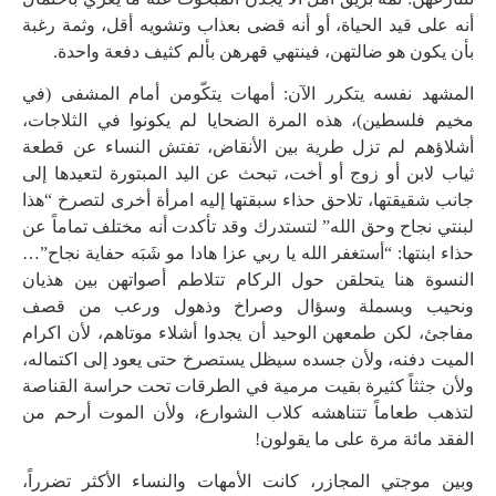
أنه على قيد الحياة، أو أنه قضى بعذاب وتشويه أقل، وثمة رغبة
بأن يكون هو ضالتهن، فينتهي قهرهن بألم كثيف دفعة واحدة.
المشهد نفسه يتكرر الآن: أمهات يتكّومن أمام المشفى (في
مخيم فلسطين)، هذه المرة الضحايا لم يكونوا في الثلاجات،
أشلاؤهم لم تزل طرية بين الأنقاض، تفتش النساء عن قطعة
ثياب لابن أو زوج أو أخت، تبحث عن اليد المبتورة لتعيدها إلى
جانب شقيقتها، تلاحق حذاء سبقتها إليه امرأة أخرى لتصرخ “هذا
لبنتي نجاح وحق الله” لتستدرك وقد تأكدت أنه مختلف تماماً عن
حذاء ابنتها: “أستغفر الله يا ربي عزا هادا مو شَبَه حفاية نجاح”…
النسوة هنا يتحلقن حول الركام تتلاطم أصواتهن بين هذيان
ونحيب وبسملة وسؤال وصراخ وذهول ورعب من قصف
مفاجئ، لكن طمعهن الوحيد أن يجدوا أشلاء موتاهم، لأن اكرام
الميت دفنه، ولأن جسده سيظل يستصرخ حتى يعود إلى اكتماله،
ولأن جثثاً كثيرة بقيت مرمية في الطرقات تحت حراسة القناصة
لتذهب طعاماً تتناهشه كلاب الشوارع، ولأن الموت أرحم من
الفقد مائة مرة على ما يقولون!
وبين موجتي المجازر، كانت الأمهات والنساء الأكثر تضرراً،