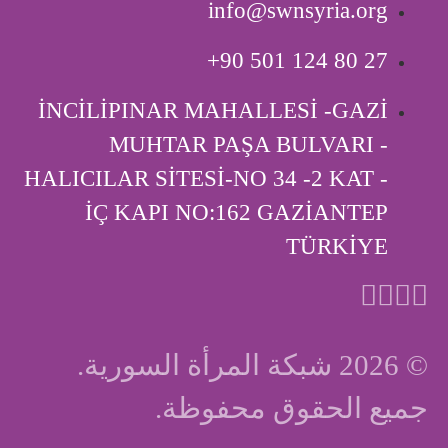
info@swnsyria.org
‎+90 501 124 80 27
İNCİLİPINAR MAHALLESİ -GAZİ
MUHTAR PAŞA BULVARI -
HALICILAR SİTESİ-NO 34 -2 KAT -
İÇ KAPI ‎NO:162 GAZİANTEP
TÜRKİYE
© 2026 شبكة المرأة السورية.
جميع الحقوق محفوظة.