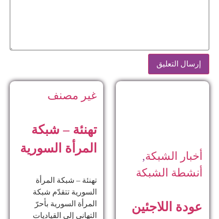
غير مصنف
تهنئة – شبكة
المرأة السورية
أخبار الشبكة
,
أنشطة الشبكة
تهنئة – شبكة المرأة
السورية تتقدّم شبكة
المرأة السورية بأحرّ
عودة اللاجئين
التهاني إلى القياديات