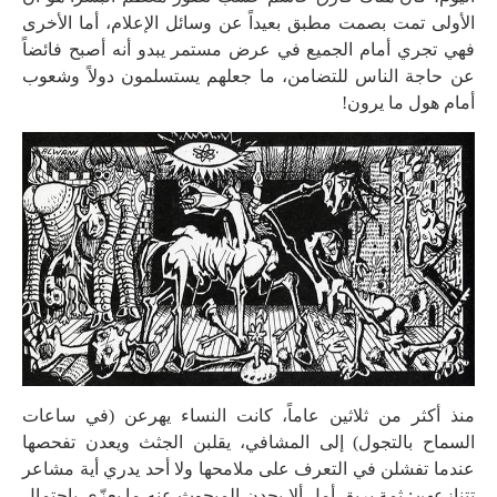
الأولى تمت بصمت مطبق بعيداً عن وسائل الإعلام، أما الأخرى
فهي تجري أمام الجميع في عرض مستمر يبدو أنه أصبح فائضاً
عن حاجة الناس للتضامن، ما جعلهم يستسلمون دولاً وشعوب
أمام هول ما يرون!
منذ أكثر من ثلاثين عاماً، كانت النساء يهرعن (في ساعات
السماح بالتجول) إلى المشافي، يقلبن الجثث ويعدن تفحصها
عندما تفشلن في التعرف على ملامحها ولا أحد يدري أية مشاعر
تتنازعهن: ثمة بريق أمل ألا يجدن المبحوث عنه ما يعزّي باحتمال