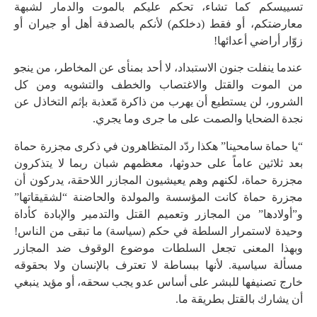
تسييسكم كما تشاء، تحكم عليكم بالموت والدمار لشبهة
معارضتكم، أو فقط (دخلكم) لأنكم بالصدفة أهل أو جيران أو
زوّار أراضي أعدائها!
عندما ينفلت جنون الاستبداد، لا أحد بمنأى عن المخاطر، من ينجو
من الموت والقتل والاغتصاب والخطف والتشويه ومن كل
الشرور، لن يستطيع أن يهرب من ذاكرة مّعذبة بإثم التخاذل عن
نجدة الضحايا والصمت على ما جرى وما يجري.
“يا حماة سامحينا” هكذا ردّد المتظاهرون في ذكرى مجزرة حماة
بعد ثلاثين عاماً على حدوثها، معظمهم شبان ربما لا يتذكرون
مجزرة حماة، لكنهم وهم يعيشيون المجازر اللاحقة، يدركون أن
مجزرة حماة كانت المؤسسة والمولدة والحاضنة “لشقيقاتها”
و”أولادها” من المجازر وتعميم القتل والتدمير والإبادة كأداة
وحيدة لاستمرار السلطة في حكم (سياسة) ما تبقى من الناس!
وبهذا المعنى تجعل السلطات موضوع الوقوف ضد المجازر
مسألة سياسية. لأنها ببساطة لا تعترف بالإنسان ولا بحقوقه
خارج تصنيفها للبشر على أساس عدو يجب سحقه، أو مؤيد ينبغي
أن يشارك بالقتل بطريقة ما.