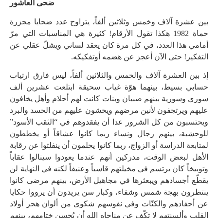
ضحى العاشور
بين عشرة آلاف وخمس وثلاثين ألفاً، يتراوح عدد ضحايا مجزرة
حماة 1982 هكذا تقول الأرقام! كثيرة هي المناسبات التي مرّ
أمامي هذا العدد، في كل مرة كان يعقد لساني ويشلّ عقلي عن
التفكير! حتى الآن أعجز عن هضمه أوتفكيكه.
إذ بين العشرة آلاف والخمس والثلاثين ألفاً، ليس فارق ارتياب
حسابي بسيط، بينهما هوّة غياب سحيقة ابتلعت عشرين ألف
سوري وسورية بينهم صبيان وبنات كانت لهم أحلام وأهل يخافون
عليهم ويرتجفون لأنين مرضهم ويخشون عليهم من الحسد والبرد
ويحتسبون من كل الشرور عدا أن يفقدوهم في “الثقب الأسود”
للوحشية، بينهم رجال ونساء ربما كانوا عشاقاً أو يخططون
لمتابعة الدراسة أو الزواج، ربما كانوا يحلمون أن ينفلتوا عن رقابة
الأهل لبعض الوقت، مدركين أنهم عندما يعودوا سينالوا عقاباً
وتوبيخاً كان يرتسم في مخيلتهم قاسياً وعنيفاً لكنه في النهاية لن
يقطّع أجسادهم ويبعثرها في مجاهيل الأرض، بينهم مرضى كانوا
ينتظرون بهجة شمس وشفاء، وكبار سن يريدون أن يرووا حكايا
عن أحفادهم والكنّات وفي نفوسهم شكوى من ألوان هجر أولاد
القلب وألسنتهم لا تكّف عن مناجاه الله أن يُحسن ختامهم، بينهم