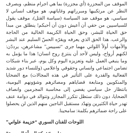
الموقف من المجزرة (أي مجزرة) بما هي اجرام منظم، وبصرف
النظر عن مرتكبيها ومبرراتهم وغاياتهم، هو موقف انساني لا
سياسي، هو موقف ضد السياسة (سياسة القتل)، موقف يقول
للسياسيين من حقي أن أعيش دون أن أحبكم! ينطلق من مبدأ
حق الحياة للبشر، وحق الحياة الكريمة الخالية من الحاجة
والرعب. هذا الحق الذي يعرفه ويقرّه الحسّ السليم عند البشر
والأمهات أولاً اللواتي مهما جرى “تسييس” مشاعرهن، يرددّن:
لكنهم أرواح، وليس لأحد أن ينتزع روح انسان! هذا ما يؤمل به
وما ينبغي العمل عليه وتعزيزه اليوم وكل يوم، عبر بناء شبكات
تضامن اجتماعي وانساني وحقوقي واعلامي (وللنساء دور شديد
الفعالية والقدرة على التأثير في هذه المجالات) مع الضحايا
والمنكوبين ومتابعة قضاياهم ومصائرهم وشؤونهم اليومية،
بانتظار حل سياسي يفضي إلى محاسبة المجرمين وانصاف
الضحايا، دون ذلك ستظل تتكرر المجازر وتتوالد في دوامة عنف
تهدر حياة الكثيرين وتهدّد مستقبل الناجين منهم الذين لن يحصلوا
على راحة ضمائرهم بكلمة: سامحينا.
اللوحات للفنان السوري “خزيمة علواني”