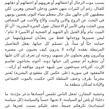
بسبب موت الرجال أو اعتقالهم أو هروبهم أو اختفائهم أو ذهابهم
للقتال. رغم أن كثيرات منهن تخفين ودخلن السجن وهربن، لكن
معظمهن كان حالهن مثل حال معظم نساء اليوم، يقضين يومهن
في البحث عن الزوج والابن والبنت والأخ والأخت في المشافي
وبين الجثث وفي الأسر أو الاعتقال. تقول الخبرة البشرية: “أن أمّ
الميت تنام وأمّ القتيل (أو الشهيد أو الضحية أو الأسير) لا تنام”،
ليس ضميرها ووجدانها فقط من يتعذّبان لمسؤوليتهما عن
حمايته حيّاً أو ميتاً، بل تتسمّم كل حياتها، بفعل التفاصيل
المرتبطة بفقده: أولاده لا يدرون كيف يجيبون عن مصيره
ويكبرون وهم يحملون عار نسبهم، زوجته لن تعرف إن كان عليها
أن تنتظره أم تمضي إلى حياتها دونه، أخوته يحتاجون تقاسم
الإرث، أقرباءه سيدفعون ثمن شُبهة عدوى مواقفه أو آرائه…
فالمفقود في سورية (على عكس كل مفقودي البشرية) يُعتبر
مجرماً بعُرف وعنف السلطة التي حكمت بالموت الجماعي
والإبادة لسكان منطقة ما.
وحشية المجازر، تجعل الناس تتلمس أجسادها بذعر مرّددة: ما
دخلنا! أو يلعن أبو السياسة، لا نحبها! حسناً والسياسة (كل سياسة
استبدادية) تكرهكم جميعاً، تحقد عليكم بسبب عجزها عن