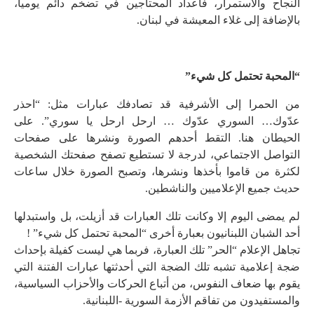
النجاح والاستمرار، فأعداد المحتاجين في تضخم دائم يومياً،
بالإضافة إلى غلاء المعيشة في لبنان.
“المحبة تحتمل كل شيء”
من الحمرا إلى الأشرفية قد تصادفك عبارات مثل: “احذر
عدّوك… السوري عدّوك … ارحل ارحل يا سوري”. على
الحيطان هنا. التقط أحدهم الصورة ونشرها على صفحات
التواصل الاجتماعي، لدرجة لا تستطيع تصفح صفحتك الشخصية
لكثرة من قاموا بأخذها ونشرها، وتصبح الصورة خلال ساعات
حديث جميع الإعلاميين والناشطين.
لم يمضى اليوم إلا وكانت تلك العبارات قد أزيلت، بل واستبدلها
أحد الشبان اللبنانيون بعبارة أخرى “المحبة تحتمل كل شيء” !
تجاهل الإعلام “الحر” تلك العبارة، فربما هي ليست كفيلة بإحداث
ضجة إعلامية تشبه تلك الضجة التي أحدثتها عبارات الفتنة التي
يقوم بها ضعاف النفوس، من أتباع الحركات والأحزاب السياسية،
والمستفيدون من تفاقم الأزمة السورية -اللبنانية.