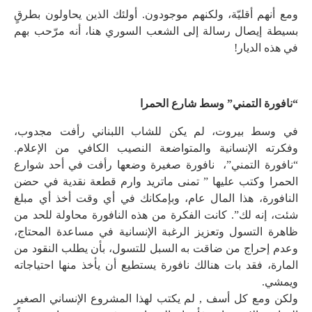
ومع أنهم أقليّة، ولكنهم موجودون. أولئك الذين يحاولون بطرقٍ
بسيطة إيصال رسالة إلى الشعب السوري هنا، أنه مرّحب بهم
في هذه الديار!
“نافورة التمني” وسط شارع الحمرا
في وسط بيروت، لم يكن للشاب اللبناني رأفت مجدوب،
وفكرته الإنسانية والمتواضعة النصيب الكافي من الإعلام.
“نافورة التمني”، نافورة صغيرة وضعها رأفت في أحد شوارع
الحمرا وكتب عليها ” تمنى ماتريد وارم قطعة نقدية في حضن
النافورة، هذا المال عام، وبإمكانك في أي وقت أخذ أي مبلغ
شئت، إنه لك”. كانت الفكرة من هذه النافورة محاولة للحد من
ظاهرة التسول وتعزيز الرغبة الإنسانية في مساعدة المحتاج،
وعدم إحراج من ضاقت به السبل للتسول، بأن يطلب النقود من
المارة، فقد بات هنالك نافورة يستطيع أن يأخذ منها احتياجاته
ويمشي.
ولكن ومع كل أسف , لم يكتب لهذا المشروع الإنساني الصغير