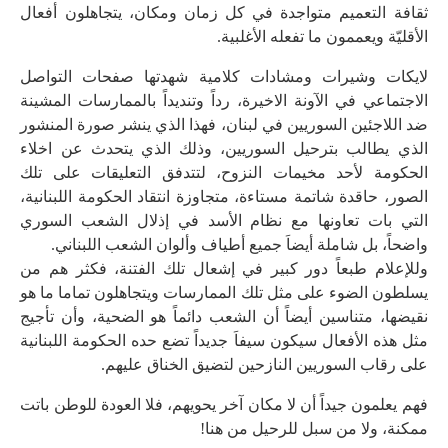
ثقافة التعميم متواجدة في كل زمان ومكان، يتجاهلون أفعال
الأقليّة ويعممون ما تفعله الأغلبية.
لايكات وشيرات ومشادات كلامية شهدتها صفحات التواصل
الاجتماعي في الآونة الاخيرة، رداً وتنديداً بالممارسات المشينة
ضد اللاجئين السوريين في لبنان، فهذا الذي ينشر صورة المنشور
الذي يطالب بترحيل السوريين، وذلك الذي يتحدث عن اخلاء
الحكومة لأحد مخيمات النزوح، لتتدفق التعليقات على تلك
الصور، حاقدة شاتمة مستاءة، متجاوزة انتقاد الحكومة اللبنانية،
التي بات تعاونها مع نظام الأسد في إذلال الشعب السوري
واضحاً، بل شاملة أيضاَ جميع أطياف وألوان الشعب اللبناني.
وللإعلام طبعاً دور كبير في إشعال تلك الفتنة، فكثر هم من
يسلطون الضوء على مثل تلك الممارسات ويتجاهلون تماما ما هو
نقيضها، متناسين أيضاً أن الشعب دائماً هو الضحية، وأن تأجيج
مثل هذه الأفعال سيكون سيفاَ جديداً تضع حده الحكومة اللبنانية
على رقاب السوريين النازحين لتضيق الخناق عليهم.
فهم يعلمون جيداً أن لا مكان آخر يحويهم، فلا العودة للوطن باتت
ممكنة، ولا من سبل للرحيل من هنا!