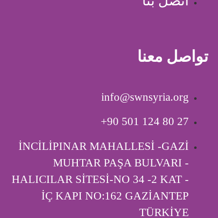
اتصل بنا
تواصل معنا
info@swnsyria.org
‎+90 501 124 80 27
İNCİLİPINAR MAHALLESİ -GAZİ
MUHTAR PAŞA BULVARI -
HALICILAR SİTESİ-NO 34 -2 KAT -
İÇ KAPI ‎NO:162 GAZİANTEP
TÜRKİYE