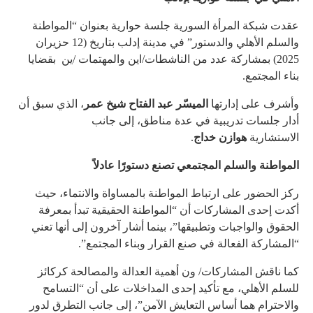
عقدت شبكة المرأة السورية جلسة حوارية بعنوان “المواطنة
والسلم الأهلي والدستور” في مدينة إدلب بتاريخ (12 حزيران
2025) بمشاركة عدد من الناشطات/اين والمهتمات /ين بقضايا
بناء المجتمع.
وأشرف على إدارتها
الميسّر عبد الفتاح شيخ عمر
، الذي سبق أن
أدار جلسات تدريبية في عدة مناطق، إلى جانب
الاستشارية
هوازن خداج
.
المواطنة والسلم المجتمعي تصنع دستورًا عادلاً
ركز الحضور على ارتباط المواطنة بالمساواة والانتماء، حيث
أكدت إحدى المشاركات أن “المواطنة الحقيقية تبدأ بمعرفة
الحقوق والواجبات وتطبيقها”، بينما أشار آخرون إلى أنها تعني
“المشاركة الفعالة في صنع القرار وبناء المجتمع”.
كما ناقش المشاركات/ ون أهمية العدالة والمصالحة كركائز
للسلم الأهلي، مع تأكيد إحدى المداخلات على أن “التسامح
والاحترام هما أساس التعايش الآمن”، إلى جانب التطرق لدور