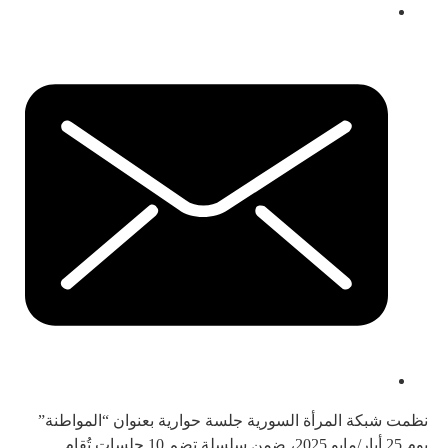
نظمت شبكة المرأة السورية جلسة حوارية بعنوان “المواطنة”
يوم 25 أيار/مايو 2025، ضمن سلسلة تضم 10 جلسات تُقام