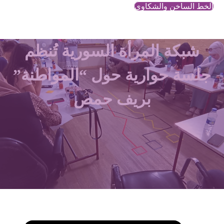
الخط الساخن والشكاوي
شبكة المرأة السورية تُنظم
جلسة حوارية حول “المواطنة”
بريف حمص