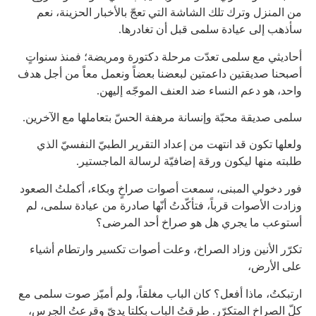
من المنزل وترك تلك الشاشة التي تعجّ بالأخبار الحزينة، نعم
سأذهب إلى عيادة سلمى قبل أن تغادرها.
أحاديثي مع سلمى تعدّت مرحلة دكتورة ومريضة؛ فمنذ سنواتٍ
أصبحنا صديقتين داعمتين لبعضنا بعضاً ونعمل معاً من أجل هدف
واحد، هو دعم النساء ضد العنف الموجّه إليهن.
سلمى صديقة محبّة وإنسانة مرهفة الحسّ بتعاملها مع الآخرين.
ولعلها تكون قد انتهت من إعداد التقرير الطبيّ النفسيّ الذي
طلبته منها ليكون ورقة إضافيّة لرسالة الماجستير.
فور دخولي المبنى، سمعت أصوات صراخٍ وبكاء، أكملتُ الصعود
وزادت الأصوات قرباً، فتأكّدتُ أنّها صادرة من عيادة سلمى، لم
أستوعب ما يجري هل هو صراخ أحد المرضى؟
تكرّر الأنين وزاد الصراخ، وعلت أصوات تكسير وارتطام أشياء
على الأرض،
ارتبكتُ، ماذا أفعل؟ كان الباب مغلقاً، ولم أميّز صوت سلمى مع
كلّ الصراخ المتكرّر. طرقتُ الباب بكلتا يديّ وقرعتُ الجرس،