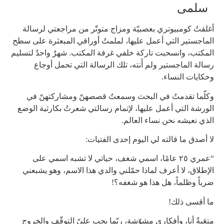
سلمى
أغلقتُ كومبيوتري بعصبيّة ومزاج متوتّر من مراجعتي لرسالة
الماجستير التي أعمل عليها، لملمتُ أوراقي المبعثرة على سطح
المكتب، وانسحبت تاركة خلفي غرفة المكتب. شهرٌ واحدٌ لتسليم
رسالة الماجستير ولم أَنته، تلك الرسالة التي تحمل أوجاع
وحكايات النساء.
وكلّما تقدمتُ في البحث وسمعتُ قصصهنّ ومشاركتهنّ في
الورشة التي أعمل عليها، لإتمام رسالتي شعرتُ بكارثية الوضع
الذي نعيشه نحن نساء العالم.
لا أصدق ما قالته لي اليوم إحدى الفتيات:
“عمري ٢٥ عامًا، اسمي شغف، حياتي لا تشبه اسمي على
الإطلاق، لا أعرف لماذا حمّلني والدي هذا الاسم، وهو يشبعني
ضرباً وظلماً، هل هذا هو شغفه؟!
ما أقسى ذلك!
متعَبةٌ أنا، وأفكاري مشوّشة، ربّما يجب عليّ التوقّف والخروج