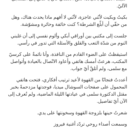
الآليّ.
بكيتُ وبكيت لأنّني عاجزة، لأنّني لا أفهم ماذا يحدث هناك، وهل
من حقّي أن أبلّغ الشرطة؟ كنت خائفة وحائرة ومشوّشة.
جلست إلى مكتبي بين أوراقي أبكي وألوم نفسي إلى أن غلبني
النوم من شدّة التعب والقلق والأسئلة التي تدور في رأسي.
استيقظتُ على الضوء القادم من النافذة، وأنا نائمةٌ على كرسيّ
المكتب، هرعتُ أمسك هاتفي وأعاود الاتّصال بالعيادة وأتواصل
مع سلمى، ولم أتلقَّ أيّ جواب.
أعددتُ فنجانًا من القهوة لأعيد ترتيب أفكاري، فتحت هاتفي
المحمول على صفحات السوشال ميديا، فوجدتها مزدحمةً بخبر
مقتل الدكتورة سلمى في عيادتها الليلة الماضية، ولم تُعرف إلى
الآن أيّ تفاصيل.
شعرتُ حينها بلزوجة القهوة وسخونتها على يدي.
وسمعت أصداء روحي تردّد أغنية فيروز