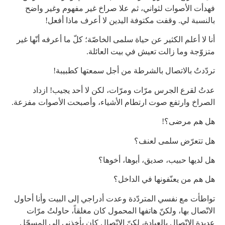
فهدأت الأصوات لثواني، ثم علا صراخ غير مفهوم وغير واضح
بالنسبة لي. وقفت مكتوفة اليدين لا أعرف ماذا أفعل!
أنا لا أعلم الكثير عن حياة سلمى الخاصّة؛ كلّ ما أعرفه أنّها غير
متزوّجة وما زالت تعيش في بيت العائلة.
تردّدتُ بالاتصال بالشرطة من أجل سمعتها كطبيبة!
عدتُ لقرع الجرس مرّات ومرّات، لكن لا أحد يجيب! ازداد
الصراخ وارتفع صوت ارتطام الأشياء، وأصبحت الأصوات مفزعة.
هل هم مرضى؟!
هل تتعرّض سلمى لعنف؟
هل لديها حبيب، صديق، أبوها، أخوها؟
هل هم من يعنّفونها في الداخل؟
تواطأت مع نفسي المتردّدة وعدت أدراجي إلى البيت وأنا أحاول
الاتّصال بها، ولكنّ هاتفها المحمول كان مغلقاً، حاولتُ مرّات
عديدة الاتّصال بالعيادة، لكنّ الاتّصال كان يأخذني إلى المسجّل