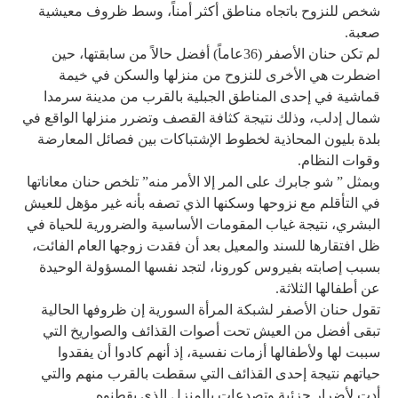
شخص للنزوح باتجاه مناطق أكثر أمناً، وسط ظروف معيشية
صعبة.
لم تكن حنان الأصفر (36عاماً) أفضل حالاً من سابقتها، حين
اضطرت هي الأخرى للنزوح من منزلها والسكن في خيمة
قماشية في إحدى المناطق الجبلية بالقرب من مدينة سرمدا
شمال إدلب، وذلك نتيجة كثافة القصف وتضرر منزلها الواقع في
بلدة بليون المحاذية لخطوط الإشتباكات بين فصائل المعارضة
وقوات النظام.
وبمثل ” شو جابرك على المر إلا الأمر منه” تلخص حنان معاناتها
في التأقلم مع نزوحها وسكنها الذي تصفه بأنه غير مؤهل للعيش
البشري، نتيجة غياب المقومات الأساسية والضرورية للحياة في
ظل افتقارها للسند والمعيل بعد أن فقدت زوجها العام الفائت،
بسبب إصابته بفيروس كورونا، لتجد نفسها المسؤولة الوحيدة
عن أطفالها الثلاثة.
تقول حنان الأصفر لشبكة المرأة السورية إن ظروفها الحالية
تبقى أفضل من العيش تحت أصوات القذائف والصواريخ التي
سببت لها ولأطفالها أزمات نفسية، إذ أنهم كادوا أن يفقدوا
حياتهم نتيجة إحدى القذائف التي سقطت بالقرب منهم والتي
أدت لأضرار جزئية وتصدعات بالمنزل الذي يقطنوه.