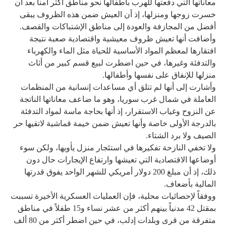
معاناتها التي دفعتها للهرب بأطفالها نحو مناطق أكثر أمناً بعد أن
خسرت زوجها ومنزلها، إذ أن العيش ضمن هذه الظروف يبقى
أفضل من المجازفة والعودة إلى مناطق الإشتباكات والقصف.
وأضافت أنها تعيش ظروف معيشية واقتصادية صعبة نتيجة
افتقارها لمعظم المواد الأساسية للحياة مثل الماء والكهرباء
والتدفئة وغيرها، في حين اضطرت لبيع قسم كبير من أثاث
منزلها للإنفاق على نفسها وأطفالها.
وأشارت إلى أنها لم تتلق أي مساعدات إنسانية من المنظمات
العاملة في شمال غرب سوريا، وهو ما ضاعف معاناتها الناتجة
عن النزوح وغياب الاستقرار، إذ أنها بحاجة ماسة لمواد التدفئة
بالدرجة الأولى خاصة وأنها تعيش ضمن خيمة قماشية لاتقيها حر
الصيف ولا برد الشتاء.
ولا تخفي النازحة تفكيرها في استئجار منزل يأويها، ولكن سوء
أوضاعها الاقتصادية التي تعيشها وارتفاع الإيجارات حال دون
ذلك، إذ أن مبلغ 200 دولار أمريكي للشهر الواحد يفوق قدرتها
المالية بأضعاف.
ووفقاً لإحصائيات محلية، فإن العمليات العسكرية الأخيرة تسببت
بمقتل 42 مدنياً بينهم أكثر من عشر نساء و15 طفلاً في مناطق
متفرقة من قرى وبلدات إدلب، في حين اضطر أكثر من 80 ألف