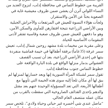
القريبة من خطوط التماس في محافظة إدلب، لنزوح العديد من
النساء اللواتي آثرن أن يعشن ضمن ظروف معيشية غاية في
الصعوبة بحثاً عن الأمن والاستقرار.
ولجأت هؤلاء النسوة للعيش في المرتفعات والأحراش الجبلية
وبين الأراضي الزراعية نتيجة افتقارهن للمأوى والسكن الآمن،
وهو ما دفعهن للعيش ضمن ظروف صعبة وقاسية تفتقر لأدنى
المقومات الأساسية للحياة.
وعلى مقربة من مخيمات بلدة مشهد روحين شمال إدلب، تعيش
سمر عرفة (35عاماً) برفقة أطفالها في خيمة قماشية منفردة
بنتها في إحدى الأراضي الزراعية، بعد أن تسبب القصف
العشوائي بدمار منزلها الواقع في بلدة البارة الواقعة على
خطوط التماس جنوب محافظة إدلب.
تقول سمر لشبكة المرأة السورية إنها وبعد خسارتها لمنزلها لم
يبق لها أي مكان تلجأ إليه سوى هذه الخيمة التي تأويها مع
أطفالها الأربعة، التي تعد المسؤولة الوحيدة عنهم بعد مقتل
والدهم بإحدى القذائف الصاروخية التي سقطت بالقرب من
مكان عمله منتصف العام الحالي.
“ماضل عندي شي أخسره غير حياتي وحياة ولادي”، تلخص سمر