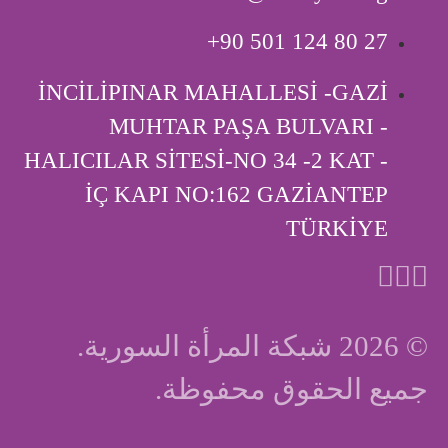
‎+90 501 124 80 27
İNCİLİPINAR MAHALLESİ -GAZİ
MUHTAR PAŞA BULVARI -
HALICILAR SİTESİ-NO 34 -2 KAT -
İÇ KAPI ‎NO:162 GAZİANTEP
TÜRKİYE
© 2026 شبكة المرأة السورية.
جميع الحقوق محفوظة.