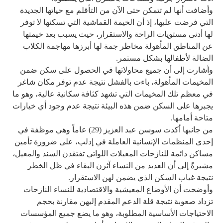
وأضافت أنها لم تتمكن حتى الآن من التأقلم مع حياتها الجديدة
التي فرضت عليها، إذ أن الخيمة القماشية التي تسكنها لا توفر
لها أدنى مستويات الراحة والاستقرار، حيث يسبب بعد خيمتها
عن المناطق المأهولة مخاطر جمة لها أبرزها مهاجمة الكلاب
الضالة لأطفالها بشكل مستمر.
وأشارت إلى أن جميع محاولاتها في الحصول على سكن ضمن
المخيمات المأهولة، باءت بالفشل نتيجة عدم توفر مكان شاغر
في معظم تلك المخيمات التي تشهد كثافة سكانية عالية، وهو ما
يجبرها على السكن ضمن هذه البيئة نتيجة عدم وجود أي خيارات
متاحة أمامها.
من جانبها أكدت سوسن عبد العزيز (29) عاماً وهي موظفة في
إحدى المنظمات الإنسانية العاملة في إدلب، على ضرورة تأمين
مساكن دائمة للنازحات المعيلات اللواتي تفتقدن السند والمعيل،
مشيرةً إلى أن العديد من النساء آثرن البقاء في ظل الخطر
نتيجة غياب السكن الذي يضمن لهن الاستقرار.
وأوضحت أن الأوضاع المعيشية والاقتصادية للنساء النازحات
تزداد صعوبة نتيجة قلة الدعم المقدم إليهن مقارنة بحجم
الاحتياجات الأساسية المطلوبة، وهو ما يضع جميع المؤسسات