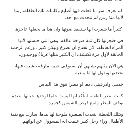
لم تعرف سر ما فعلت فيها أصابع وكلمات تلك الطفلة، ربما
لأنها منذ زمن لم تتحدث مع أحد.
كثيراً ما شعرت انها ستفقد صوتها وان هذا ما يجعلها عاجزة.
في حنجرتها كان ثمة صرخة عالقة، وهي التي حبستها لأنها
المرأة العاقلة، الان تحتاج ان تصرخ وتبكيَ كثيرا، ورغم الزحمة
الخانقة لأول مرة تكتشف ان الكثير مثلها غرباءُ ووحيدون.
هي الان مثلهم تشتهي أن تستوقف غيمة مارقة تتشبث فيها،
تحضنها وتقول لها انا متعبة
خذيني واذرفيني دمعا او مطرا فوق هذا اليباس.
كانت تنظر للطفلة لتتأكد انها ليست حلما اوجدها خيالها، عندما
توقف المطر ولمع قرص الشمس كجمرة
وبتلك اللحظة ابتعدت الصغيرة ملوحة لها بيدها، سارت مع بقية
الأطفال وراء رجل كبير علمت انه المسؤول عن ايوائهم.