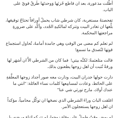
أطَّلت مذعورة، بعد ان قاطع حُزنَها وَوحدتَها طَرقٌ قويٌ على
الباب.
تفحصتهُ مستغربة، كان شرطي شاب يحملُ أوراقاً تحتاجُ توقيعَها،
بلَّغها ان تغادر البيت وتتركه لمالكيهِ الجُدد، وأكَّد على ضرورةِ
مراجعتِها المحكمة.
لم تعلم كم مضى من الوقتِ وهي جامدة أمامهُ، تُحاول استجماع
قوتِها لتُصدق ما تسمع!
قالت متلعثمةً: لكنَّه بيتي! فما كان من الشرطي الاَّ ان أشهَر لها
ورقةً تُثبت أن اهل زوجها يطعنون بذلك.
دارت حولها جدران البيت، ودارت معه صور أجداد زوجها المعلَّقةِ
على الحائط، وعادت لمسامِعها كلمات نساء العائلة: “انتي ما
عندك أولاد، مارح تورثي شي عنا”
اغلقت البابَ وراءَ الشرطي الذي نصحَها ان توكِّل محامياً، مؤكداً
ان اهل زوجها يستعجلون الأمر.
لم يمضِ وقتٌ طويلٌ على وفاة زوجها، لم تتركه اثناء مرضه، بل