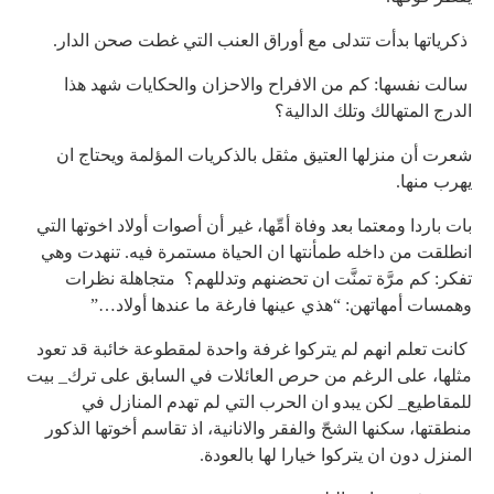
ذكرياتها بدأت تتدلى مع أوراق العنب التي غطت صحن الدار.
سالت نفسها: كم من الافراح والاحزان والحكايات شهد هذا
الدرج المتهالك وتلك الدالية؟
شعرت أن منزلها العتيق مثقل بالذكريات المؤلمة ويحتاج ان
يهرب منها.
بات باردا ومعتما بعد وفاة أمِّها، غير أن أصوات أولاد اخوتها التي
انطلقت من داخله طمأنتها ان الحياة مستمرة فيه. تنهدت وهي
تفكر: كم مرَّة تمنَّت ان تحضنهم وتدللهم؟ متجاهلة نظرات
وهمسات أمهاتهن: “هذي عينها فارغة ما عندها أولاد…”
كانت تعلم انهم لم يتركوا غرفة واحدة لمقطوعة خائبة قد تعود
مثلها، على الرغم من حرص العائلات في السابق على ترك_ بيت
للمقاطيع_ لكن يبدو ان الحرب التي لم تهدم المنازل في
منطقتها، سكنها الشحّ والفقر والانانية، اذ تقاسم أخوتها الذكور
المنزل دون ان يتركوا خيارا لها بالعودة.