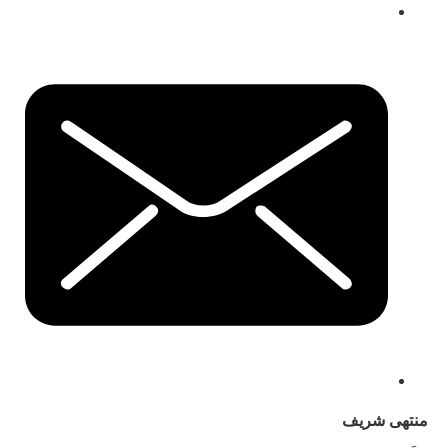
منتهى شريف