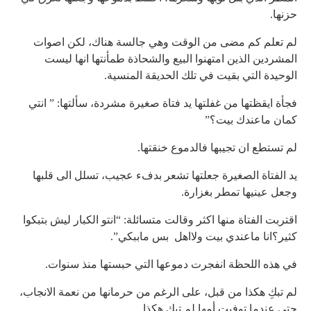
حزنها.
لم تعلم كم مضى من الوقت وهي جالسة هناك، لكن اصوات
المشردين الذين امتهنوا البيع والشحاذة طمأنتها انها ليست
الوحيدة التي بقيت في تلك الحديقة المنسية.
فجأة ايقظتها من غفلتها يد فتاة صغيرة مشردة، سألتها: ” انتي
كمان ماعندك بيت؟”
لم تستطع ان تجيبها فالدموع خنقتها.
يد الفتاة الصغيرة جعلتها تشعر بدفء عجيب، تسلل الى قلبها
وجعل عينيها تمطر بغزارة.
اقتربت الفتاة منها اكثر وقالت متسائلة: “انتو الكبار ليش بتبكوا
كثير؟انا ماعندي بيت ولااهل بس ماببكي”.
في هذه اللحظة انفجرت دموعها التي حبستها منذ سنوات.
لم تبكِ هكذا من قبل، على الرغم من حرمانها من نعمة الانجاب،
حتى عندما توفيت أمها لم تبك هكذا.