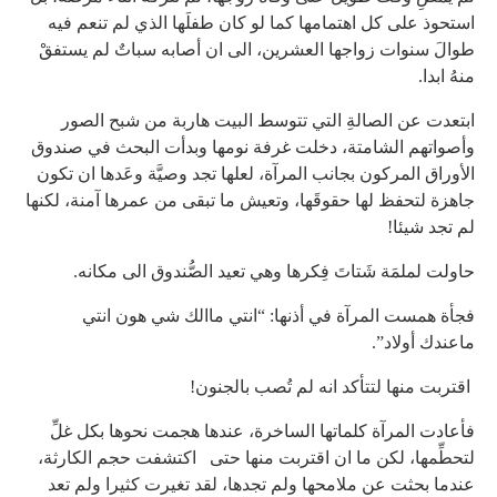
استحوذ على كل اهتمامها كما لو كان طفلَها الذي لم تنعم فيه
طوالَ سنوات زواجها العشرين، الى ان أصابه سباتٌ لم يستفقْ
منهُ ابدا.
ابتعدت عن الصالةِ التي تتوسط البيت هاربة من شبح الصور
وأصواتهم الشامتة، دخلت غرفة نومها وبدأت البحث في صندوق
الأوراق المركون بجانب المرآة، لعلها تجد وصيَّة وعَدها ان تكون
جاهزة لتحفظ لها حقوقَها، وتعيش ما تبقى من عمرها آمنة، لكنها
لم تجد شيئا!
حاولت لملمَة شَتاتَ فِكرها وهي تعيد الصُّندوق الى مكانه.
فجأة همست المرآة في أذنها: “انتي ماالك شي هون انتي
ماعندك أولاد”.
اقتربت منها لتتأكد انه لم تُصب بالجنون!
فأعادت المرآة كلماتها الساخرة، عندها هجمت نحوها بكل غلِّ
لتحطِّمها، لكن ما ان اقتربت منها حتى اكتشفت حجم الكارثة،
عندما بحثت عن ملامحها ولم تجدها، لقد تغيرت كثيرا ولم تعد