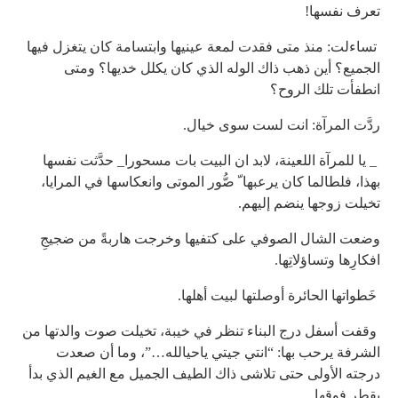
تعرف نفسها!
تساءلت: منذ متى فقدت لمعة عينيها وابتسامة كان يتغزل فيها
الجميع؟ أين ذهب ذاك الوله الذي كان يكلل خديها؟ ومتى
انطفأت تلك الروح؟
ردَّت المرآة: انت لست سوى خيال.
_ يا للمرآة اللعينة، لابد ان البيت بات مسحورا_ حدَّثت نفسها
بهذا، فلطالما كان يرعبها ّ صُّور الموتى وانعكاسها في المرايا،
تخيلت زوجها ينضم إليهم.
وضعت الشال الصوفي على كتفيها وخرجت هاربةً من ضجيجِ
افكارِها وتساؤلاتِها.
خَطواتها الحائرة أوصلتها لبيت أهلها.
وقفت أسفل درج البناء تنظر في خيبة، تخيلت صوت والدتها من
الشرفة يرحب بها: “انتي جيتي ياحيالله…”، وما أن صعدت
درجته الأولى حتى تلاشى ذاك الطيف الجميل مع الغيم الذي بدأ
يقطر فوقها.