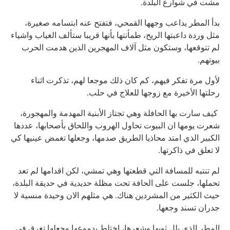
مشت في شوارع البلدة.
بدأ المطر يداعب وجهها القمحي، فتفتح عنه ابتسامه صغيرة،
مثل وردة داعبتها الريح، طمأنتها بأنها قريبا ستألف الغياب واشياء
لم تتوقعها، وستكون مثل آلاف المهجرين الذين هدمت الحرب
بيوتهم.
لأول مرة تفكر فيهم، كم كان ذلك موجعا لهم، تذكرت اثناء
رحلتها الأخيرة مع زوجها للعلاج في حلب.
كيف سارت بها الحافلة وهي تجتاز الأبنية المهدمة والمهجورة،
شعرت يومها ان البيوت تحاول الهروب واللحاق بأصحابها، عددها
الكبير الذي امتد محاذيا الطريق صدمها، وجعلها تغمض عينيها كي
لا تعلق في ذاكرتها.
لم تنتبه للمسافة التي قطعتها وهي تمشي، لكن اقدامها لم تعد
تحملها، جلست على الحافة تحت مظلة حديدية في حديقة البلدة،
حيث الكثير من المشردين هناك. هي مثلهم الان وحيدة منسية لا
جدران تسند وجعها.
المطر الذي بلل ثوبها وشعرها، اختلط بدموعها وجعلها تغرق في