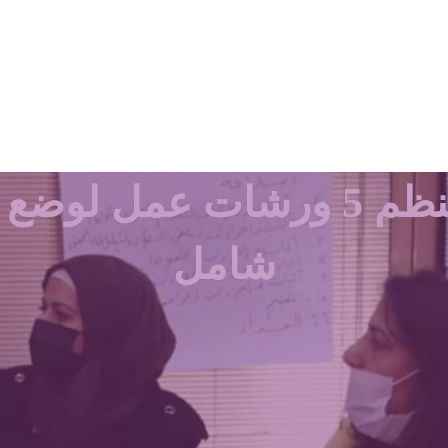
“شبكة المرأة السورية” تنظم 5 و
شامل