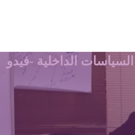
رشات عمل لوضع السياسات الداخلية -فيدو