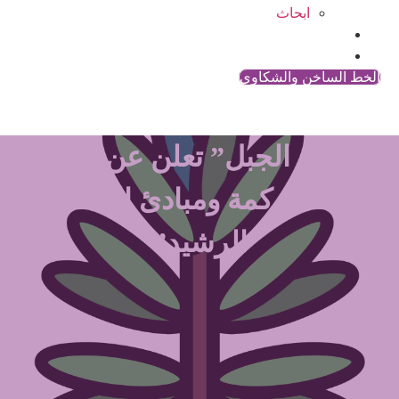
ابحاث
المقالات
اتصل بنا
الخط الساخن والشكاوي
“إكليل الجبل” تعلن عن تدريب
“الحوكمة ومبادئ الحكم
الرشيد”