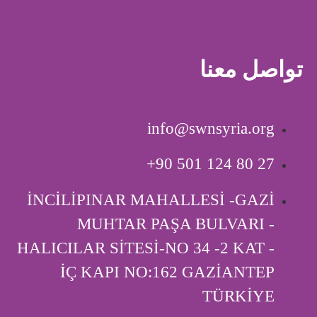
تواصل معنا
info@swnsyria.org
‎+90 501 124 80 27
İNCİLİPINAR MAHALLESİ -GAZİ
MUHTAR PAŞA BULVARI -
HALICILAR SİTESİ-NO 34 -2 KAT -
İÇ KAPI ‎NO:162 GAZİANTEP
TÜRKİYE