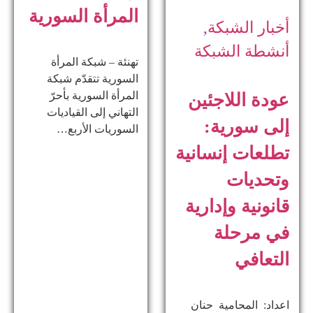
المرأة السورية
أخبار الشبكة
,
أنشطة الشبكة
تهنئة – شبكة المرأة
السورية تتقدّم شبكة
المرأة السورية بأحرّ
عودة اللاجئين
التهاني إلى القياديات
إلى سورية:
السوريات الأربع…
تطلعات إنسانية
وتحديات
قانونية وإدارية
في مرحلة
التعافي
اعداد: المحامية حنان