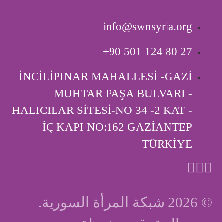
info@swnsyria.org
‎+90 501 124 80 27
İNCİLİPINAR MAHALLESİ -GAZİ
MUHTAR PAŞA BULVARI -
HALICILAR SİTESİ-NO 34 -2 KAT -
İÇ KAPI ‎NO:162 GAZİANTEP
TÜRKİYE
© 2026 شبكة المرأة السورية.