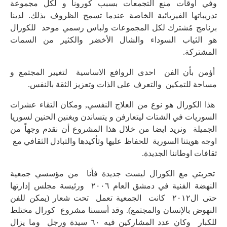
وفي اوقات منع التجمعات بسبب كورونا و لكل مجموعة
تدريباتها الفيزيائية الخاصة عندما تسمح الظروف بذلك. لدينا
برنامج مُشترك لكل المجموعات ولباس رسمي موحد للكورال
هو الثياب السوداء والشال الأخضر والكثير من السمات
المشتركة.
أؤمن بأن الفن احدى الروافع الاساسية لتغيير المجتمع و
مساحة للتمكين والتعرف على الذات وتعزيز الثقة بالنفس.
هذا الكورال هو نوع من العلاج النفسي, ومكان التقاء عشرات
السوريات في الشتات ليتعارفن و يتساندن ويغنين الحنين لسوريا
الجميلة ونريد ايضا من خلال هذا المشروع أن نقدم وجهاً من
اوجه هويتنا السورية للحفاظ عليها وتأكيدها والتبادل الثقافي مع
ثقافات اوطاننا الجديدة.
تجربتي مع الكورال ليست جديدة فأنا من مؤسسي جمعية
النهضة الفنية في دمشق العام ٢٠٠٦ ورئيسة مجلس إدارتها
حتى ال٢٠١٢ كانت الجمعية تعمل تحت شعار (يمكن للفن
النهوض بالإنسان والمجتمع). وقد أسسنا مشروع كورال مختلط
للكبار وكان عدد المشاركين فيه ٦٠ سيدة ورجل وما يزال