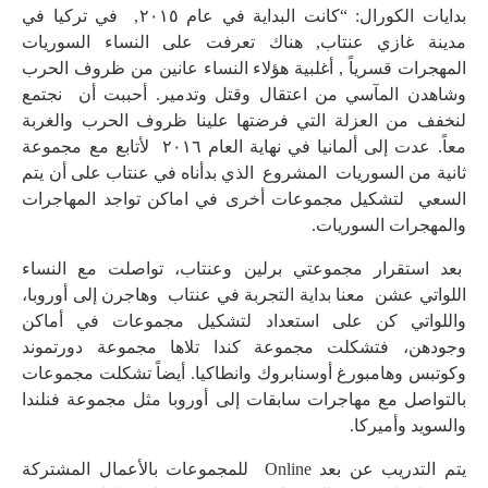
بدايات الكورال: “كانت البداية في عام ٢٠١٥, في تركيا في
مدينة غازي عنتاب, هناك تعرفت على النساء السوريات
المهجرات قسرياً , أغلبية هؤلاء النساء عانين من ظروف الحرب
وشاهدن المآسي من اعتقال وقتل وتدمير. أحببت أن نجتمع
لنخفف من العزلة التي فرضتها علينا ظروف الحرب والغربة
معاً. عدت إلى ألمانيا في نهاية العام ٢٠١٦ لأتابع مع مجموعة
ثانية من السوريات المشروع الذي بدأناه في عنتاب على أن يتم
السعي لتشكيل مجموعات أخرى في اماكن تواجد المهاجرات
والمهجرات السوريات.
بعد استقرار مجموعتي برلين وعنتاب، تواصلت مع النساء
اللواتي عشن معنا بداية التجربة في عنتاب وهاجرن إلى أوروبا،
واللواتي كن على استعداد لتشكيل مجموعات في أماكن
وجودهن، فتشكلت مجموعة كندا تلاها مجموعة دورتموند
وكوتبس وهامبورغ أوسنابروك وانطاكيا. أيضاً تشكلت مجموعات
بالتواصل مع مهاجرات سابقات إلى أوروبا مثل مجموعة فنلندا
والسويد وأميركا.
يتم التدريب عن بعد Online للمجموعات بالأعمال المشتركة