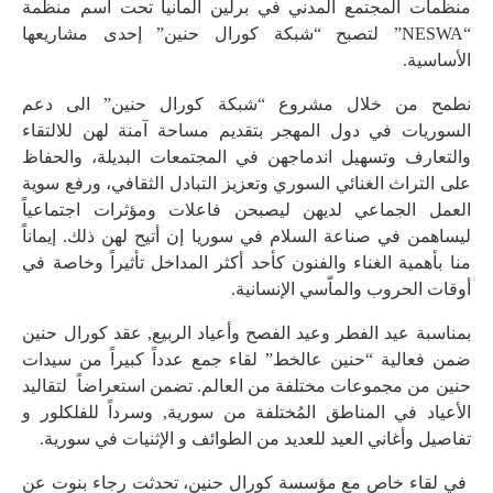
منظمات المجتمع المدني في برلين ألمانيا تحت اسم منظمة
“NESWA” لتصبح “شبكة كورال حنين” إحدى مشاريعها
الأساسية.
‎نطمح من خلال مشروع “شبكة كورال حنين” الى دعم
السوريات في دول المهجر بتقديم مساحة آمنة لهن للالتقاء
والتعارف وتسهيل اندماجهن في المجتمعات البديلة، والحفاظ
على التراث الغنائي السوري وتعزيز التبادل الثقافي، ورفع سوية
العمل الجماعي لديهن ليصبحن فاعلات ومؤثرات اجتماعياً
ليساهمن في صناعة السلام في سوريا إن أتيح لهن ذلك. إيماناً
منا بأهمية الغناء والفنون كأحد أكثر المداخل تأثيراً وخاصة في
أوقات الحروب والماّسي الإنسانية.
‎بمناسبة عيد الفطر وعيد الفصح وأعياد الربيع, عقد كورال حنين
ضمن فعالية “حنين عالخط” لقاء جمع عدداً كبيراً من سيدات
حنين من مجموعات مختلفة من العالم. تضمن استعراضاً لتقاليد
الأعياد في المناطق المُختلفة من سورية, وسرداً للفلكلور و
تفاصيل وأغاني العيد للعديد من الطوائف و الإثنيات في سورية.
في لقاء خاص مع مؤسسة كورال حنين، تحدثت رجاء بنوت عن