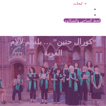
ابحاث
المقالات
اتصل بنا
الخط الساخن والشكاوي
“كورال حنين” … بلسم لآلام
الغربة