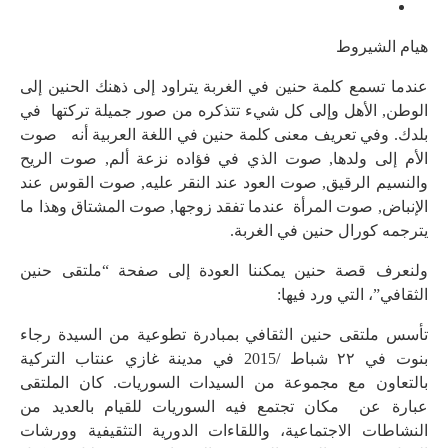
هيام الشيروط
‎عندما تسمع كلمة حنين في الغربة يتراود إلى ذهنك الحنين إلى
الوطن, الأهل وإلى كل شيء تتذكره من صور جميلة تركتها في
بلدك. وفي تعريف معنى كلمة حنين في اللغة العربية أنه صوت
الأم إلى ولدها, صوت الذي في فؤاده نزعة ألم, صوت الريح
والنسيم الرقيق, صوت العود عند النقر عليه, صوت القوس عند
الإنباض, صوت المرأة عندما تفقد زوجها, صوت المشتاق وهذا ما
يترجمه كورال حنين في الغربة.
ولنعرف قصة حنين يمكننا العودة إلى صفحة “ملتقى حنين
الثقافي”، التي ورد فيها:
‎تأسس ملتقى حنين الثقافي بمبادرة تطوعية من السيدة رجاء
بنوت في ٢٢ شباط /2015 في مدينة غازي عنتاب التركية
بالتعاون مع مجموعة من السيدات السوريات. ‎كان الملتقى
عبارة عن مكان تجتمع فيه السوريات للقيام بالعديد من
النشاطات الاجتماعية، واللقاءات الدورية التثقيفية وورشات