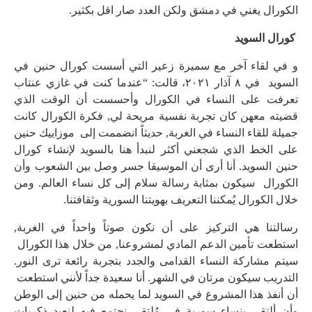
الكورال يغني في دمشق ولكن العدد صار اقل بكثير.
كورال السويد
و في لقاء آخر مع سميرة زعير التي أسست كورال حنين في
السويد في ٨ آذار ٢٠٢١، قالت: “عندما كنت في غازي عنتاب
تعرفت على النساء في الكورال وأحسست أن الوقت الذي
قضيته معهن كان تجربة نفسية مريحة لي, فكرة الكورال كانت
جميلة للقاء النساء في الغربة, حديثاً انضممت إلى موزاييك حنين
على الخط الذي شجعني أكثر لنبدأ هنا بالسويد لإنشاء كورال
حنين السويد. أنا أرى أن الموسيقا جسر وصل بين الشعوب وأن
الكورال سيكون بمثابة رسالة سلام إلى كل نساء العالم. ومن
خلال الكورال يُمكننا التعريف بهويتنا السورية وثقافتنا.
رسالتنا هي التركيز على أن نكون صوتاً واحداً في الغربة,
استطعت تأمين الدعم المادي لمشروعنا, من خلال هذا الكورال
سيتم مشاركة النساء القدامى والجدد بتجربة رائعة ترى النور.
التدريب سيكون مرتان في الشهر. أنا سعيدة جداً لأنني استطعت
أن أنفذ هذا المشروع في السويد لما يحمله من حنين إلى الوطن
وأن ألتقي بنساء سورية في مُلتقى نجتمع فيه لنعيد ذكريات