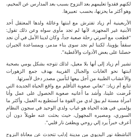
لكنهم فقدوا تعليمهم بعد النزوح بسبب بعد المدارس عن المخيم،
وهو أكثر ما يحزنها، بحسب تعبيرها.
ﺍﻷﺭبعينية أم زياد ﺗﻔﺘﺮﺵ ﻣﻊ ابنتها وعائلة ولدها المعتقل ﺃﺣﺪ
ﺍﻷﺑﻨﻴﺔ غير المجهزة، ﻷﻧﻬﺎ ﻟﻢ ﺗﺠﺪ ﻣﺄﻭﻯ سواه وعن ذلك تقول:
“ﻗﻄﻌﺖ مع أسرتي ﺭﺣﻠﺔ ﺻﻌﺒﺔ ﺟﺪﺍً، ﻭﻛﺎﻥ ﻟﺪﻳﻨﺎ ﺍﻷﻣﻞ ﻓﻲ ﺃﻥ ﻧﺠﺪ
ﺳﻘﻔﺎً ﻳﺆﻭﻳﻨﺎ، لكننا ﻟﻢ ﻧﺠﺪ ﺳﻮﻯ بناء مدمر، وبمساعدة ﺍﻟﺠﻴﺮﺍﻥ
حصلنا على بعض ﺍﻷﺩﻭﺍﺕ ﻭﺍﻷﻏﻄﻴﺔ”.
تشير أم زياد إلى أنها بلا معيل، لذلك ﺗﺘﻮﺟﻪ ﺑﺸﻜﻞ ﻳﻮﻣﻲ ﺑﺼﺤﺒﺔ
ابنتها ﻧﺤﻮ ﺍﻟﻐﺎﺑﺎﺕ ﻭﺍﻟﺠﺒﺎﻝ ﺍﻟﻘﺮﻳﺒﺔ ﺑﻬﺪﻑ ﺟﻤﻊ ﺍﻟﺰﻫﻮﺭﺍﺕ
ﻭﺍﻷﻋﺸﺎﺏ ﺍﻟﻄﺒﻴﺔ ﻣﻦ ﺃﺟﻞ بيعها ﻟﺘﺄﻣﻴﻦ ﻣﺼﺪﺭ ﺩﺧﻞ ﻷﺳﺮﺗﻬﺎ.
تتابع أم زياد: “نعاﻧﻲ ﺻﻌﻮﺑﺔ ﺍﻟﺘﺄﻗﻠﻢ ﻣﻊ ﻭﺍﻗﻊ ﺍﻟﺤﻴﺎﺓ ﺍﻟﺠﺪﻳﺪﺓ ﺍﻟﺘﻲ
ﻓُﺮﺿﺖ ﻋﻠﻴﻨﺎ، ﻭﺃﺷﺪ ﻣﺎ ﺃﻋﺎﻧﻴﻪ ﺻﻌﻮﺑﺔ ﺍﻟﺤﺼﻮﻝ ﻋﻠﻰ ﻋﻤﻞ ﻭﺃﻧﺎ
ﺍﻣﺮﺃﺓ ﻣﺴﻨﺔ ﻟﻢ ﻳﺒﻖَ ﻟﺪﻱ ﻣﻦ ﺍﻟﻘﻮﺓ ﻣﺎ ﺃﺳﺘﻄﻴﻊ ﺑﻪ ﺍﻟﻌﻤﻞ، وأكثر ما
يؤلمني في هذه الحياة هو غياب ولدي الوحيد في سجون النظام
السوري، ومصيره المجهول، حيث بحثت عنه طويلاً دون أن
أعرف خبراً يرد إلي روحي ويطفئ نار قلبي”.
الناشطة نور البديوي من مدينة إدلب تتحدث عن معاناة النزوح