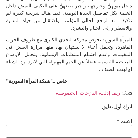
ﺩﺍﺧﻞ ﺑﻴﻮﺗﻬﻦَّ ﻭﺧﺎﺭﺟﻬﺎ، ﻭﺃُﺟﺒﺮ ﺑﻌﻀﻬﻦَّ ﻋﻠﻰ ﺍﻟﺘﻜﻴﻒ ﻟﻠﻌﻴﺶ ﺩﺍﺧﻞ
ﺍﻟﺨﻴﻤﺔ ﺑﻜﻞ ﺗﻔﺎﺻﻴﻞ ﺍﻟﺤﻴﺎﺓ ﺍﻟﻴﻮﻣﻴﺔ، ﻓﻴﻤﺎ ﻫﻨﺎﻙ ﺷﺮﻳﺤﺔ ﻛﺒﻴﺮﺓ ﻟﻢ
ﺗﺘﻜﻴﻒ ﻣﻊ ﺍﻟﻮﺍﻗﻊ ﺍﻟﺤﺎﻟﻲ ﺍﻟﻤﺆلم، واﻻﻧﺘﻘﺎﻝ ﻣﻦ ﺣﻴﺎﺓ ﺍﻟﻤﺪﻧﻴﺔ
ﻭﺍﻻﺳﺘﻘﺮﺍﺭ ﺇﻟﻰ ﺍﻟﺨﻴﺎﻡ ﻭﺍﻟﺘﺸﺮﺩ.
ﺍﻟﻤﺮﺃﺓ ﺍﻟﺴﻮﺭﻳﺔ ﺗﺨﻮﺽ ﻣﻌﺮﻛﺔ ﺍﻟﺘﺤﺪﻱ ﺍﻟﻜﺒﺮﻯ ﻣﻊ ﻇﺮﻭﻑ الحرب
القاﻫﺮﺓ، وتحمل أعباء لا يستهان بها، منها ﻣﺮﺍﺭﺓ ﺍﻟﻌﻴﺶ ﻓﻲ
ﺍﻟﻤﺨﻴﻤﺎﺕ ﻭﻋﺪﻡ ﺍﻫﺘﻤﺎﻡ ﺍﻟﻤﻨﻈﻤﺎﺕ ﺍﻹﻧﺴﺎﻧﻴﺔ، وتحمل ﺍﻷﻭﺿﺎﻉ
ﺍﻟﻤﻨﺎﺧﻴﺔ ﺍﻟﻘﺎﺳﻴﺔ، فضلاً ﻋﻦ ﺍﻟﺨﻴﻢ ﺍﻟﻤﻬﺘﺮﺋﺔ ﺍﻟﺘﻲ لاترد برد الشتاء
أو لهيب الصيف .
خاص بـ”شبكة المرأة السورية”
Tags:
ريف إدلب، النازحات، الخصوصية
اترك أول تعليق
الاسم *