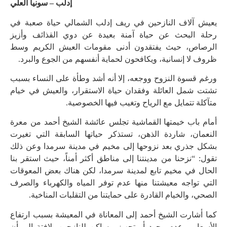
إدلب – سونيا العلي
يعيش آلاف النازحين في ريف إدلب الشمالي حياة صعبة في
رحلة البحث عن حياة آمنة بعيدة عن دوي القذائف وأزيز
الرصاص، حيث يفتقدون أدنى مقومات العيش الكريم وسط
ظروف لا إنسانية، وﻳﻜﺎﻓﺤﻮﻥ لحماية أنفسهم ﻣﻦ الجوع وﺍﻟﺒﺮﺩ.
ورغم قسوة النزوح ووجعه، إلا أنه أشد وطأة على النساء بسبب
تشتت شمل العائلة وفقدان حياة الاستقرار، والعيش في خيام
متآكلة تتمايل مع الرياح وتغيب فيها الخصوصية.
أمام باب خيمتها القماشية تجلس عائشة الشيخ أحمد من معرة
النعمان، شاردة الذهن، تستذكر حياتها السابقة التي ﺗﻐﻴﺮﺕ
ﺑﺸﻜﻞ ﺟﺬﺭﻱ بعد نزوحها إلى مخيم في مدينة سرمدا وعن ذلك
تقول: “ﻧﺰﺣﻨﺎ ﻣﻦ ﻣﺪينتنا ﺇﻟﻰ ﻣﻨﺎﻃﻖ أكثر ﺃﻣﻨﺎً، حيث ﺍﺳﺘﻘﺮ بنا
الحال ﻓﻲ مخيم تابع لمدينة سرمدا، ﻟﻜﻦ ﻫﻨﺎﻙ ﺑﻌﺾ ﺍﻟﻤﻌﻮﻗﺎﺕ
ﺍﻟﺘﻲ تواجه ﻣﻌﻴﺸﺘﻨﺎ منها ﻋﺪﻡ ﺗﻮﻓﺮ ﺍﻟﻤﻴﺎﻩ وﺍﻟﻜﻬﺮﺑﺎﺀ والصرف
الصحي، ﻭﺍلخيام القادرة على حمايتنا ﻣﻦ التقلباﺕ ﺍﻟﻤﻨﺎخية.
كما ﺃﺷﺎﺭﺕ الشيخ أحمد ﺇﻟﻰ ﺍﻟﻤﻌﺎﻧﺎﺓ ﻓﻲ ﺍﻟﻤﻌﻴﺸﺔ ﺑﺴﺒﺐ ﺍﺭﺗﻔﺎﻉ
ﺍﻷﺳﻌﺎﺭ، ﻭﻋﺪﻡ ﻭﺟﻮﺩ ﺃﻭ ﺗﺠﻬﻴﺰ ﻣﺴﺎكن ﻟﻠﻨﺎﺯﺣﻴﻦ، ﻻﻓﺘﺔ ﺇﻟﻰ ﺃﻥ