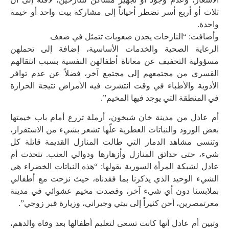
ﺛﻼﺙ ﺃﻭ ﺃﺭﺑﻊ ﺃﺳﺮ ﺗﻀﻄﺮ ﺃﺣﻴﺎﻧﺎً ﺇﻟﻰ ﻣﺸﺎﺭﻛﺔ ﺑﻴﺖ ﻭﺍﺣﺪ أو خيمة
واحدة.
ﻭأضافت: “ﺍﻟﻨﺎﺯﺣﺎﺕ ﻳﺠﺪﻥ ﺻﻌﻮﺑﺎﺕ ﺗﺘﻤﺜﻞ ﻓﻲ ﺿﻌﻒ
ﺍﻟﺮﻋﺎﻳﺔ ﺍﻟﺼﺤﻴﺔ ﻭﺍﻟﺨﺪﻣﺎﺕ ﺍﻷﺳﺎﺳﻴﺔ، ﺇﺿﺎﻓﺔ ﺇﻟﻰ ﺗﺤﻤﻠﻬﻦ
ﻣﺴﺆﻭﻟﻴﺔ ﺍﻟﺘﺨﻔﻴﻒ ﻋﻦ ﻣﻌﺎﻧﺎﺓ ﺃﻃﻔﺎﻟﻬﻦ ﺍﻟﻨﻔﺴﻴﺔ ﺑﺴﺒﺐ ﺍﻧﺘﻘﺎﻟﻬﻢ
ﺍﻟﻘﺴﺮﻱ ﻣﻦ ﻣﺠﺘﻤﻌﻬﻢ ﺇﻟﻰ ﻣﺠﺘﻤﻊ ﺁﺧﺮ، فضلاً عن ﻋﺪﻡ ﺗﻮﺍﻓﺮ
ﺍﻷﺩﻭﻳﺔ ﻭﺍﻷﻃﺒﺎﺀ ﻓﻲ ﻭﻗﺖ ﺍﻧﺘﺸﺮﺕ ﻓﻴﻪ ﺍﻷﻣﺮﺍﺽ ﻧﺘﻴﺠﺔ ﺍﻟﺤﺮﺍﺭﺓ
ﻓﻲ ﺍﻟﻤﻨﻄﻘﺔ ﺍﻟﺘﻲ ﻳﻮﺟﺪ ﻓﻴﻬﺎ ﺍﻟﻤﺨﻴﻢ”.
أم عادل ﻣﻦ مدينة خان شيخون، أرملة تزرع أمام باب خيمتها
بعض الورود والنباتات العطرية ﻋﻠّﻬﺎ تشعر بشيء من الاستقرار،
وتنسى ﻣﺸﺎﻫﺪ ﺍﻟﺪﻣﺎﺭ ﺍﻟﺘﻲ ﻃﺎﻟﺖ ﺍﻟﻤﻨﺎﺯﻝ ﺍﻟﻘﺪﻳﻤﺔ ﻗﺎﺗﻠﺔ ﻛﻞ
ﺷﻲﺀ، ﺣﺘﻰ ﺣﺪﺍﺋﻖ ﺍﻟﻤﻨﺎﺯﻝ ﻭﺃﺯﻫﺎﺭﻫﺎ ﻭﺩﻭﺍﻟﻲ ﺍلعنب. تتحدث أم
عادل لشبكة المرأة السورية بقولها: “هذه النباتات الخضراء هي
الشيء الوحيد الذي يذكرنا بما فقدناه، حيث نزحت ﻣﻊ أطفالي
ﺑﻤﻼبسنا ﺩﻭﻥ ﺃﻱ ﺷﻲﺀ ﺁﺧﺮ، ﻭقصدت مخيم عشوائي في مدينة
معرتمصرين، أحن كثيراً إلى بيتي وجيراني، وزيارة قبر زوجي”.
وتبين أم عادل أنها كانت تسعى لتعليم أطفالها بعد وفاة والدهم،