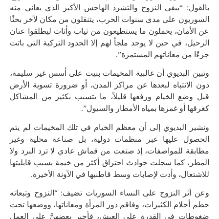
بالقول: “ﻳﺒﻘﻰ ﺍﻟﻨﺰﻭﺡ ﻭﺍﻟﺘﺸﺮﺩ ﺍلهاجس الأكبر ﺍﻟﺬﻱ ﻳﻌﺎﻧﻲ ﻣﻨﻪ
ﺍﻟﺴﻮﺭﻳﻮﻥ ﻋﻠﻰ ﻣﺪﻯ ﺳﻨﻮﺍﺕ ﺍلحرب، ﻳﺘﻨﻘﻠﻮﻥ ﻣﻦ ﻣﻜﺎﻥ ﻵﺧﺮ ﺑﺤﺜًﺎ
ﻋﻦ ﺍلأمان، ﻳﺤﻤﻠﻮﻥ ﻣﺎ ﻳﺴﺘﻄﻴﻌﻮﻥ ﻣﻦ ﺛﻴﺎﺏ ﻭﺃﺛﺎﺙ ﻟﻴﻄﻠﻘﻮﺍ ﻋﻨﺎﻥ
ﺍﻟﺮحيل، ﻓﻲ ﺣﻴﻦ ﻻ ﻳﻮﺟﺪ ﻣﻠﺠﺄ ﻟﻬﻢ ﺇﻻ ﺍﻟﺤﺪﻭﺩ التركية ﺍﻟﺘﻲ ﺑﺎﺗﺖ
ﺟﺰﺀًﺍ ﻣﻦ ﻣﻌﺎﻧﺎﺗﻬﻢ ﺍﻟﻤﺴﺘﻤﺮﺓ”.
وتبين البديوي أن ﻏﺎﻟﺒﻴﺔ ﺍﻟﻤﺨﻴﻤﺎﺕ بنيت ﻋﻠﻰ ﺃﺳﺲ ﻏﻴﺮ ﺳﻠﻴﻤﺔ،
ﺩﻭﻥ ﺍﻻﻧﺘﺒﺎﻩ ﻟﺒﻌﺪﻫﺎ ﻋﻦ ﻣﺮﺍﻛﺰ ﺍﻟﻤﺪﻥ، ﺃﻭ ﺿﺮﻭﺭﺓ ﺗﺴﻮﻳﺔ ﺍﻷﺭﺽ
ﻗﺒﻞ ﻭﺿﻊ ﺍﻟﺨﻴﺎﻡ ﻭﺭﻓﻌﻬﺎ ﻗﻠﻴﻼً، ﻣﺎ ﻳﺘﺴﺒﺐ ﺑﻜﺜﻴﺮ ﻣﻦ ﺍﻟﻤﺸﺎﻛﻞ
ﻛﻐﺮﻗﻬﺎ ﺃﻭ ﻏﻤﺮﻫﺎ ﺑﻤﻴﺎﻩ ﺍﻷﻣﻄﺎﺭ ﻭﺍﻟﺴﻴﻮﻝ”.
وتشير البديوي ﺇﻟﻰ ﺃﻥ ﻣﻌﻈﻢ ﺍﻟﺨﻴﺎﻡ ﻓﻲ ﺗﻠﻚ ﺍﻟﻤﺨﻴﻤﺎﺕ ﻟﻢ يتم
الحصول عليها ﻋﺒﺮ ﻣﻨﻈﻤﺎﺕ ﺩﻭﻟﻴﺔ، ﺑﻞ ﺻﻨﺎﻋﺔ ﻣﺤﻠﻴﺔ ﻭﻏﻴﺮ
ﻣﻄﺎﺑﻘﺔ ﻟﻠﻤﻮﺍﺻﻔﺎﺕ، ﺇﺫ ﺻﻨﻌﺖ ﻣﻦ ﻗﻤﺎﺵ ﻋﺎﺩﻱ ﻻ ﺗﺮﺩ ﺍﻟﺒﺮﺩ ﻭﻻ
ﺍﻟﻤﻄﺮ، كما ﺳﺠﻠﺖ ﺣﻮﺍﺩﺙ ﺍﺣﺘﺮﺍﻕ ﺃﻛﺜﺮ ﻣﻦ ﺧﻴﻤﺔ ﺑﺴﺒﺐ ﻗﺎﺑﻠﻴﺘﻬﺎ
ﻟﻼﺷﺘﻌﺎﻝ، ﻭﺃﺩﺕ ﻹﺻﺎﺑﺎﺕ ﻭﺳﻂ ﻗﺎﻃﻨﻴﻬﺎ ﻓﻲ ﺍلآونة الأخيرة.
وعن أثر النزوح على النساء السوريات تضيف: “ﺍﻟﻨﺰﻭﺡ ﻭﺗﺒﻌﺎﺗﻪ
حطم أحلام الكثيرات، وﻓﺎﻗﻢ ﺩﻭﺭ ﺍﻟﻤﺮﺃﺓ ﻭﻣﻌﺎﻧﺎﺗﻬﺎ، ﻭﻭﺿﻌﻬﺎ ﺗﺤﺖ
ﺿﻐﻮﻃﺎﺕٍ ﻓﻲ ﺍﻟﻘﺪﺭﺓ ﻋﻠﻰ ﺍﻟﻌﻴﺶ، ﻓﺄﺟﺒﺮ ﺑﻌﻀﻬﻦَّ ﻋﻠﻰ ﺍﻟﻌﻤﻞ