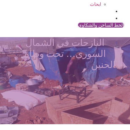
ابحاث
المقالات
اتصل بنا
الخط الساخن والشكاوي
النازحات في الشمال
السوري… تحت وطأة
الحنين