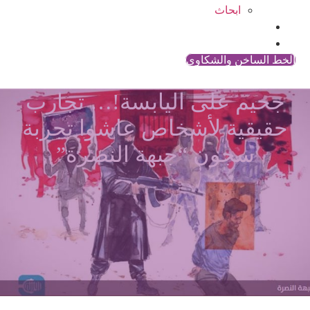
ابحاث
المقالات
اتصل بنا
الخط الساخن والشكاوي
جحيم على اليابسة!… تجارب
حقيقية لأشخاص عاشوا تجربة
سجون “جبهة النصرة”