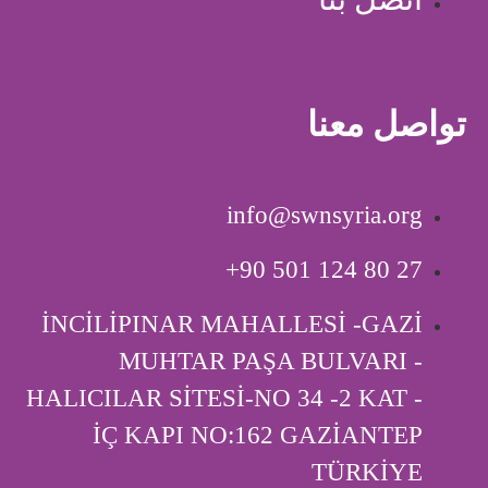
تواصل معنا
info@swnsyria.org
‎+90 501 124 80 27
İNCİLİPINAR MAHALLESİ -GAZİ
MUHTAR PAŞA BULVARI -
HALICILAR SİTESİ-NO 34 -2 KAT -
İÇ KAPI ‎NO:162 GAZİANTEP
TÜRKİYE