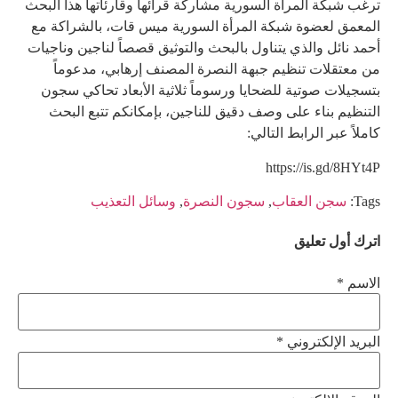
ترغب شبكة المرأة السورية مشاركة قرائها وقارئاتها هذا البحث
المعمق لعضوة شبكة المرأة السورية ميس قات، بالشراكة مع
أحمد نائل والذي يتناول بالبحث والتوثيق قصصاً لناجين وناجيات
من معتقلات تنظيم جبهة النصرة المصنف إرهابي، مدعوماً
بتسجيلات صوتية للضحايا ورسوماً ثلاثية الأبعاد تحاكي سجون
التنظيم بناء على وصف دقيق للناجين، بإمكانكم تتبع البحث
كاملاً عبر الرابط التالي:
https://is.gd/8HYt4P
Tags:
سجن العقاب
,
سجون النصرة
,
وسائل التعذيب
اترك أول تعليق
الاسم *
البريد الإلكتروني *