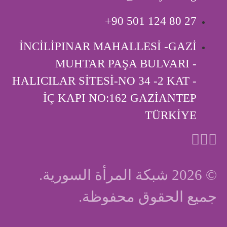
‎+90 501 124 80 27
İNCİLİPINAR MAHALLESİ -GAZİ
MUHTAR PAŞA BULVARI -
HALICILAR SİTESİ-NO 34 -2 KAT -
İÇ KAPI ‎NO:162 GAZİANTEP
TÜRKİYE
© 2026 شبكة المرأة السورية.
جميع الحقوق محفوظة.