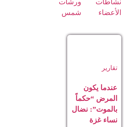
نشاطات
ورشات
الأعضاء
شمس
تقارير
عندما يكون
المرض “حكماً
بالموت”: نضال
نساء غزة