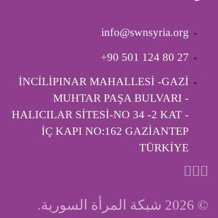
info@swnsyria.org
‎+90 501 124 80 27
İNCİLİPINAR MAHALLESİ -GAZİ
MUHTAR PAŞA BULVARI -
HALICILAR SİTESİ-NO 34 -2 KAT -
İÇ KAPI ‎NO:162 GAZİANTEP
TÜRKİYE
© 2026 شبكة المرأة السورية.