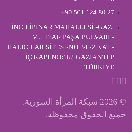
‎+90 501 124 80 27
İNCİLİPINAR MAHALLESİ -GAZİ
MUHTAR PAŞA BULVARI -
HALICILAR SİTESİ-NO 34 -2 KAT -
İÇ KAPI ‎NO:162 GAZİANTEP
TÜRKİYE
© 2026 شبكة المرأة السورية.
جميع الحقوق محفوظة.