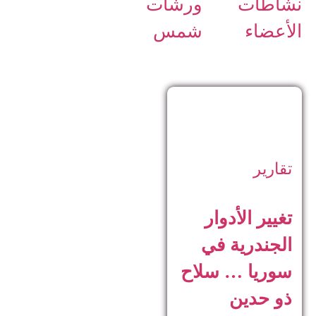
نشاطات
ورشات
الأعضاء
شمس
تقارير
تغيير الأدوار
الجندرية في
سوريا … سلاح
ذو حدين