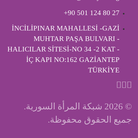
‎+90 501 124 80 27
İNCİLİPINAR MAHALLESİ -GAZİ
MUHTAR PAŞA BULVARI -
HALICILAR SİTESİ-NO 34 -2 KAT -
İÇ KAPI ‎NO:162 GAZİANTEP
TÜRKİYE
© 2026 شبكة المرأة السورية.
جميع الحقوق محفوظة.