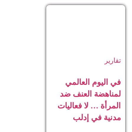
تقارير
في اليوم العالمي
لمناهضة العنف ضد
المرأة … لا فعاليات
مدنية في إدلب