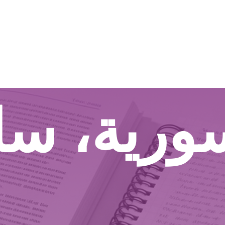
لسورية، س