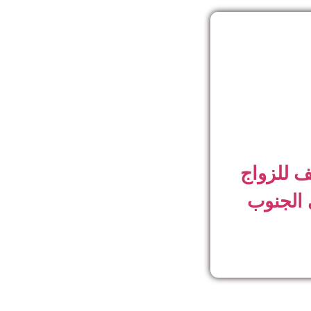
ف للزواج
 الجنوب