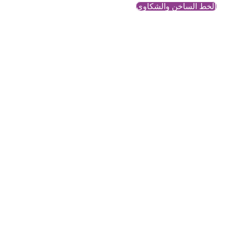
الخط الساخن والشكاوي
الجندر، التحليل
الجنساني، إيبولا
محتوى معرفي وتحليلي حول
قضايا النساء والمجتمع