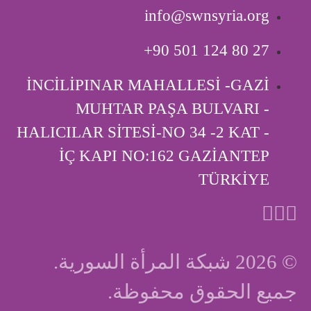
info@swnsyria.org
‎+90 501 124 80 27
İNCİLİPINAR MAHALLESİ -GAZİ
MUHTAR PAŞA BULVARI -
HALICILAR SİTESİ-NO 34 -2 KAT -
İÇ KAPI ‎NO:162 GAZİANTEP
TÜRKİYE
© 2026 شبكة المرأة السورية.
جميع الحقوق محفوظة.