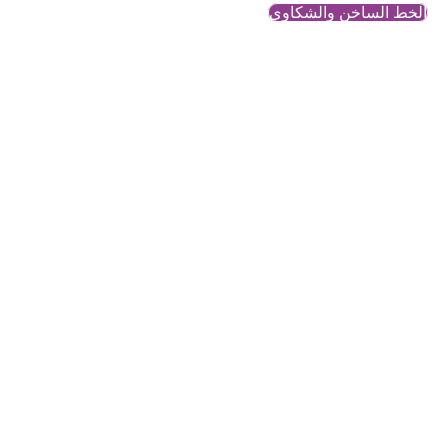
الخط الساخن والشكاوي
الإحالة
محتوى معرفي وتحليلي حول
قضايا النساء والمجتمع