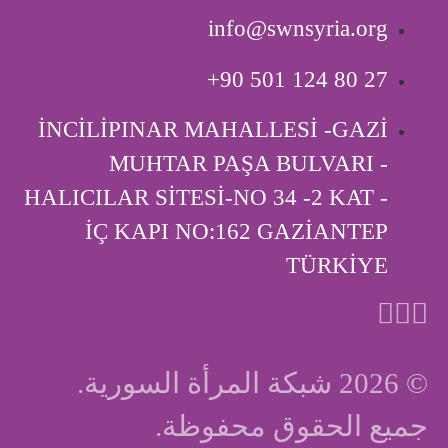
info@swnsyria.org
‎+90 501 124 80 27
İNCİLİPINAR MAHALLESİ -GAZİ
MUHTAR PAŞA BULVARI -
HALICILAR SİTESİ-NO 34 -2 KAT -
İÇ KAPI ‎NO:162 GAZİANTEP
TÜRKİYE
© 2026 شبكة المرأة السورية.
جميع الحقوق محفوظة.