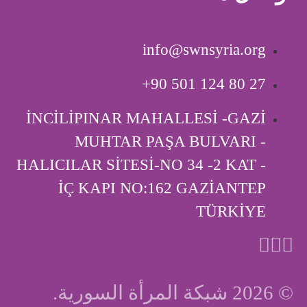
info@swnsyria.org
‎+90 501 124 80 27
İNCİLİPINAR MAHALLESİ -GAZİ
MUHTAR PAŞA BULVARI -
HALICILAR SİTESİ-NO 34 -2 KAT -
İÇ KAPI ‎NO:162 GAZİANTEP
TÜRKİYE
© 2026 شبكة المرأة السورية.