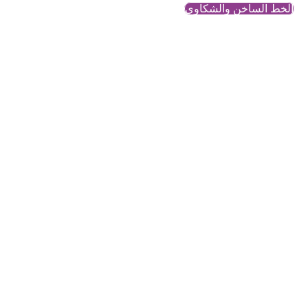
الخط الساخن والشكاوي
فريق المناصرة
محتوى معرفي وتحليلي حول
قضايا النساء والمجتمع